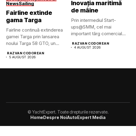
Inovația maritimă
News
Sailing
de mâine
Fairline extinde
gama Targa
Prin intermediul Start-
ups@SMM, cel mai
Fairline continuă extinderea
important târg comercial
gamei Targa prin lansarea
maritim din lume pune...
noului Targa 58 GTO, un...
RAZVAN CODOREAN
4 AUGUST 2026
RAZVAN CODOREAN
5 AUGUST 2026
© YachtExpert. Toate drepturile rezervate.
Home
Despre Noi
AutoExpert Media