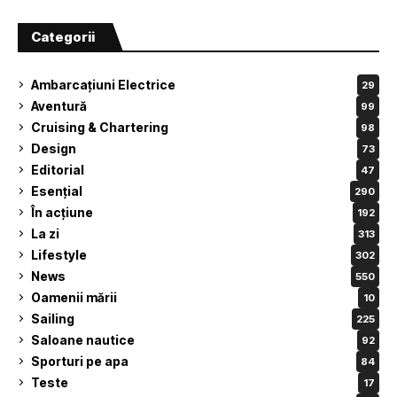
Categorii
Ambarcațiuni Electrice
29
Aventură
99
Cruising & Chartering
98
Design
73
Editorial
47
Esențial
290
În acțiune
192
La zi
313
Lifestyle
302
News
550
Oamenii mării
10
Sailing
225
Saloane nautice
92
Sporturi pe apa
84
Teste
17