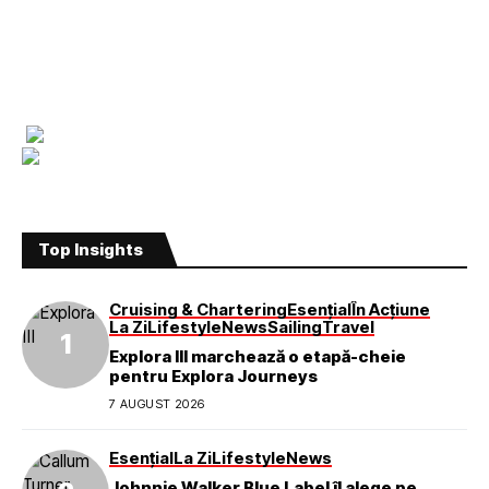
Top Insights
Cruising & Chartering
Esențial
În Acțiune
La Zi
Lifestyle
News
Sailing
Travel
Explora III marchează o etapă-cheie
pentru Explora Journeys
7 AUGUST 2026
Esențial
La Zi
Lifestyle
News
Johnnie Walker Blue Label îl alege pe