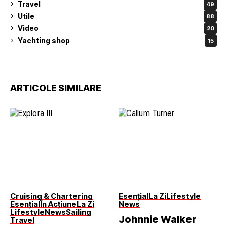
Travel
49
Utile
88
Video
20
Yachting shop
15
ARTICOLE SIMILARE
Cruising & Chartering
Esențial
La Zi
Lifestyle
Esențial
În Acțiune
La Zi
News
Lifestyle
News
Sailing
Johnnie Walker
Travel