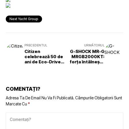
Next Yacht Group
PRECEDENTUL
URMĂTORUL
Citizen
G-SHOCK MR-G
celebrează 50 de
MRGB2000KT:
ani de Eco-Drive.
forța întâlnește
Tehnologie cu
arta japoneză
ADN marin, mai
actuală ca
oricând
COMENTAȚI?
Adresa Ta De Email Nu Va Fi Publicată.
Câmpurile Obligatorii Sunt
Marcate Cu
*