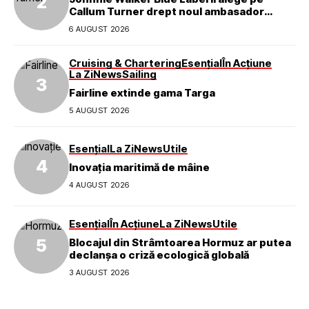
Callum Turner drept noul ambasador
global al mărcii
6 AUGUST 2026
Cruising & Chartering
Esențial
În Acțiune
La Zi
News
Sailing
Fairline extinde gama Targa
5 AUGUST 2026
Esențial
La Zi
News
Utile
Inovația maritimă de mâine
4 AUGUST 2026
Esențial
În Acțiune
La Zi
News
Utile
Blocajul din Strâmtoarea Hormuz ar putea
declanșa o criză ecologică globală
3 AUGUST 2026