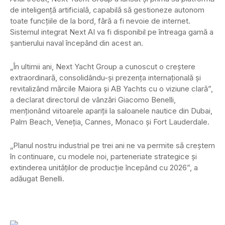
de inteligență artificială, capabilă să gestioneze autonom
toate funcțiile de la bord, fără a fi nevoie de internet.
Sistemul integrat Next AI va fi disponibil pe întreaga gamă a
șantierului naval începând din acest an.
„În ultimii ani, Next Yacht Group a cunoscut o creștere
extraordinară, consolidându-și prezența internațională și
revitalizând mărcile Maiora și AB Yachts cu o viziune clară”,
a declarat directorul de vânzări Giacomo Benelli,
menționând viitoarele apariții la saloanele nautice din Dubai,
Palm Beach, Veneția, Cannes, Monaco și Fort Lauderdale.
„Planul nostru industrial pe trei ani ne va permite să creștem
în continuare, cu modele noi, parteneriate strategice și
extinderea unităților de producție începând cu 2026”, a
adăugat Benelli.