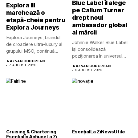
Blue Label îl alege
Explora III
pe Callum Turner
marchează o
drept noul
etapă-cheie pentru
ambasador global
Explora Journeys
al mărcii
Explora Journeys, brandul
Johnnie Walker Blue Label
de croaziere ultra-luxury al
își consolidează
grupului MSC, continuă
poziționarea în universul
dezvoltarea uneia...
RAZVAN CODOREAN
luxului contemporan prin...
7 AUGUST 2026
RAZVAN CODOREAN
6 AUGUST 2026
Cruising & Chartering
Esențial
La Zi
News
Utile
Esențial
În Acțiune
La Zi