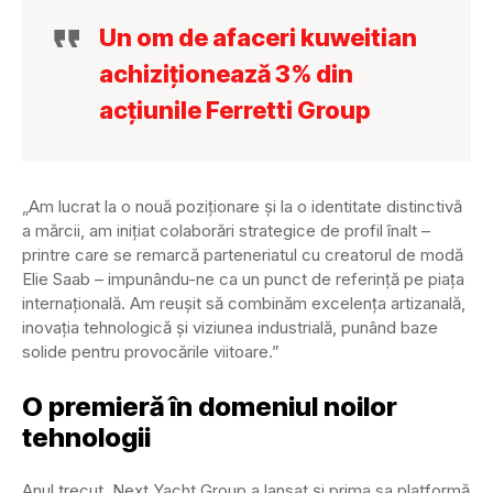
Un om de afaceri kuweitian
achiziționează 3% din
acțiunile Ferretti Group
„Am lucrat la o nouă poziționare și la o identitate distinctivă
a mărcii, am inițiat colaborări strategice de profil înalt –
printre care se remarcă parteneriatul cu creatorul de modă
Elie Saab – impunându-ne ca un punct de referință pe piața
internațională. Am reușit să combinăm excelența artizanală,
inovația tehnologică și viziunea industrială, punând baze
solide pentru provocările viitoare.”
O premieră în domeniul noilor
tehnologii
Anul trecut, Next Yacht Group a lansat și prima sa platformă