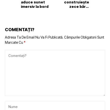
aduce sunet
construiește
imersiv la bord
zece bărci
electrice cu
hidrofoil pentru
Maldive
COMENTAȚI?
Adresa Ta De Email Nu Va Fi Publicată.
Câmpurile Obligatorii Sunt
Marcate Cu
*