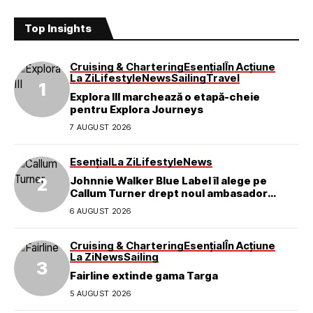
Top Insights
Cruising & Chartering
Esențial
În Acțiune
La Zi
Lifestyle
News
Sailing
Travel
Explora III marchează o etapă-cheie
pentru Explora Journeys
7 AUGUST 2026
Esențial
La Zi
Lifestyle
News
Johnnie Walker Blue Label îl alege pe
Callum Turner drept noul ambasador
global al mărcii
6 AUGUST 2026
Cruising & Chartering
Esențial
În Acțiune
La Zi
News
Sailing
Fairline extinde gama Targa
5 AUGUST 2026