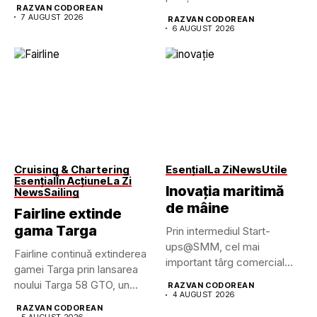
dezvoltarea uneia...
RAZVAN CODOREAN
luxului contemporan prin...
7 AUGUST 2026
RAZVAN CODOREAN
6 AUGUST 2026
Cruising & Chartering
Esențial
La Zi
News
Utile
Esențial
În Acțiune
La Zi
Inovația maritimă
News
Sailing
de mâine
Fairline extinde
gama Targa
Prin intermediul Start-
ups@SMM, cel mai
Fairline continuă extinderea
important târg comercial
gamei Targa prin lansarea
maritim din lume pune...
noului Targa 58 GTO, un...
RAZVAN CODOREAN
4 AUGUST 2026
RAZVAN CODOREAN