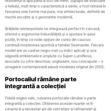
rezistența la apă până la 600 de metri. Supapa de evacuare
a heliului, mult timp o caracteristică a seriei, a fost retrasă în
favoarea unei forme mai pure, mai arhitecturale, definită de
muchii ascuțite și o geometrie modernă.
Brățările reinterpretate se integrează perfect în carcasă,
oferind o ergonomie îmbunătățită și o ajustare în șase
poziții, în timp ce noile opțiuni de curea din cauciuc
continuă moștenirea sportivă a familiei Seamaster. Fiecare
model are un cadran negru mat cu indici aplicați și ace
săgeată emblematice umplute cu Super-LumiNova,
asociate cu cifre deschise, unghiulare, nou concepute – o
omagiere contemporană adusă modelului original din 2005.
Portocaliul rămâne parte
integrantă a colecției
Fidelă originii sale, culoarea portocalie rămâne o parte
integrantă a colecției. Obținerea acestei nuanțe vii în
ceramică a necesitat ani de cercetare și rafinament al