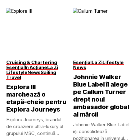
Cruising & Chartering
Esențial
La Zi
Lifestyle
Esențial
În Acțiune
La Zi
News
Lifestyle
News
Sailing
Johnnie Walker
Travel
Blue Label îl alege
Explora III
pe Callum Turner
marchează o
drept noul
etapă-cheie pentru
ambasador global
Explora Journeys
al mărcii
Explora Journeys, brandul
Johnnie Walker Blue Label
de croaziere ultra-luxury al
își consolidează
grupului MSC, continuă
poziționarea în universul