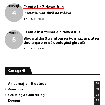
Esențial
La Zi
News
Utile
Inovația maritimă de mâine
4 AUGUST 2026
Esențial
În Acțiune
La Zi
News
Utile
Blocajul din Strâmtoarea Hormuz ar putea
declanșa o criză ecologică globală
3 AUGUST 2026
Categorii
Ambarcațiuni Electrice
29
Aventură
99
Cruising & Chartering
98
Design
73