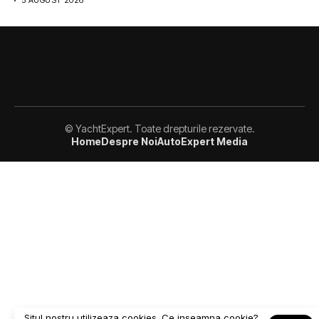
5 AUGUST 2026
© YachtExpert. Toate drepturile rezervate.
Home
Despre Noi
AutoExpert Media
Situl nostru utilizeaza cookies. Ce inseamna cookie?