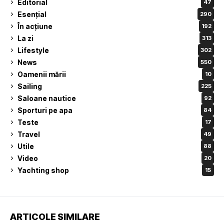
Editorial
47
Esențial
290
În acțiune
192
La zi
313
Lifestyle
302
News
550
Oamenii mării
10
Sailing
225
Saloane nautice
92
Sporturi pe apa
84
Teste
17
Travel
49
Utile
88
Video
20
Yachting shop
15
ARTICOLE SIMILARE