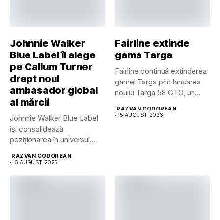
Johnnie Walker
Fairline extinde
Blue Label îl alege
gama Targa
pe Callum Turner
Fairline continuă extinderea
drept noul
gamei Targa prin lansarea
ambasador global
noului Targa 58 GTO, un...
al mărcii
RAZVAN CODOREAN
5 AUGUST 2026
Johnnie Walker Blue Label
își consolidează
poziționarea în universul
luxului contemporan prin...
RAZVAN CODOREAN
6 AUGUST 2026