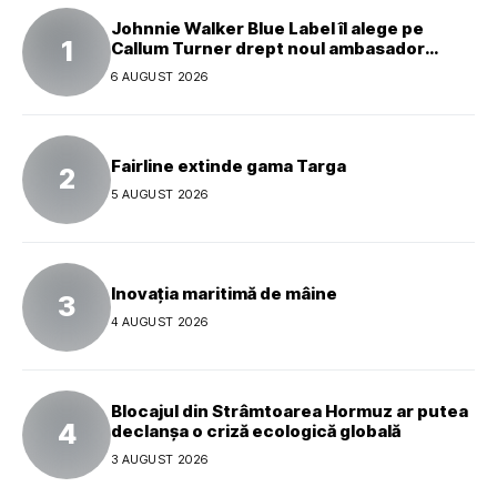
Johnnie Walker Blue Label îl alege pe
Callum Turner drept noul ambasador
global al mărcii
6 AUGUST 2026
Fairline extinde gama Targa
5 AUGUST 2026
Inovația maritimă de mâine
4 AUGUST 2026
Blocajul din Strâmtoarea Hormuz ar putea
declanșa o criză ecologică globală
3 AUGUST 2026