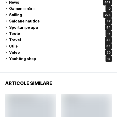
News
549
Oamenii mării
10
Sailing
224
Saloane nautice
92
Sporturi pe apa
84
Teste
17
Travel
48
Utile
88
Video
20
Yachting shop
15
ARTICOLE SIMILARE