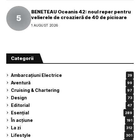
BENETEAU Oceanis 42: noul reper pentru
velierele de croazieră de 40 de picioare
1 AUGUST 2026
Categorii
Ambarcațiuni Electrice
29
Aventură
99
Cruising & Chartering
97
Design
73
Editorial
47
Esențial
289
În acțiune
191
La zi
312
Lifestyle
301