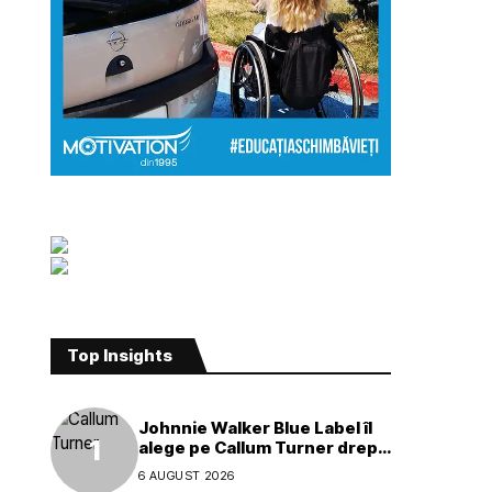
Top Insights
Johnnie Walker Blue Label îl
alege pe Callum Turner drept
noul ambasador global al
6 AUGUST 2026
mărcii