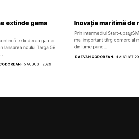
ine extinde gama
Inovația maritimă de
Prin intermediul Start-ups@S
mai important târg comercial m
 continuă extinderea gamei
din lume pune...
in lansarea noului Targa 58
..
RAZVAN CODOREAN
4 AUGUST 2
 CODOREAN
5 AUGUST 2026