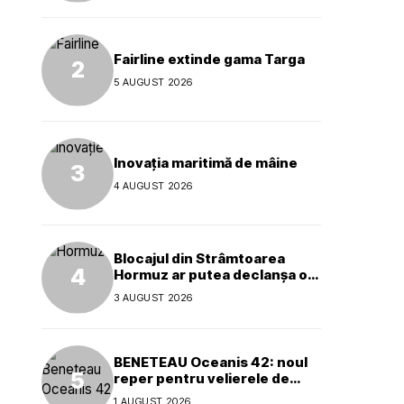
Fairline extinde gama Targa
5 AUGUST 2026
Inovația maritimă de mâine
4 AUGUST 2026
Blocajul din Strâmtoarea
Hormuz ar putea declanșa o
criză ecologică globală
3 AUGUST 2026
BENETEAU Oceanis 42: noul
reper pentru velierele de
croazieră de 40 de picioare
1 AUGUST 2026