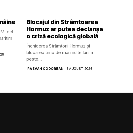
 mâine
Blocajul din Strâmtoarea
Hormuz ar putea declanșa
MM, cel
o criză ecologică globală
aritim
Închiderea Strâmtorii Hormuz și
blocarea timp de mai multe luni a
026
peste...
RAZVAN CODOREAN
3 AUGUST 2026