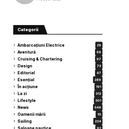
Categorii
Ambarcațiuni Electrice
29
Aventură
99
Cruising & Chartering
97
Design
73
Editorial
47
Esențial
289
În acțiune
191
La zi
312
Lifestyle
301
News
549
Oamenii mării
10
Sailing
224
Saloane nautice
92