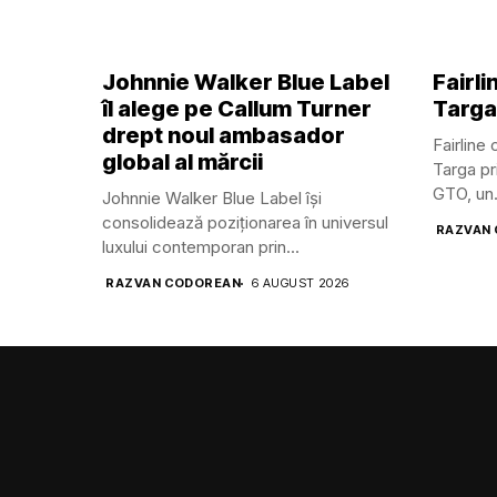
Johnnie Walker Blue Label
Fairl
îl alege pe Callum Turner
Targa
drept noul ambasador
Fairline
global al mărcii
Targa pr
GTO, un.
Johnnie Walker Blue Label își
consolidează poziționarea în universul
RAZVAN
luxului contemporan prin...
RAZVAN CODOREAN
6 AUGUST 2026