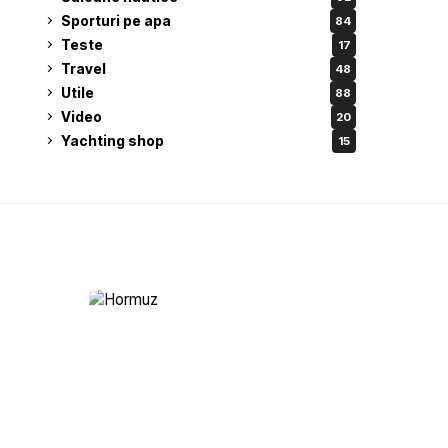
Sporturi pe apa
84
Teste
17
Travel
48
Utile
88
Video
20
Yachting shop
15