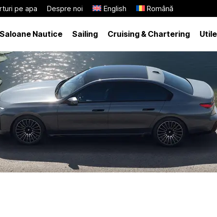
turi pe apa
Despre noi
English
Română
Saloane Nautice
Sailing
Cruising & Chartering
Utile