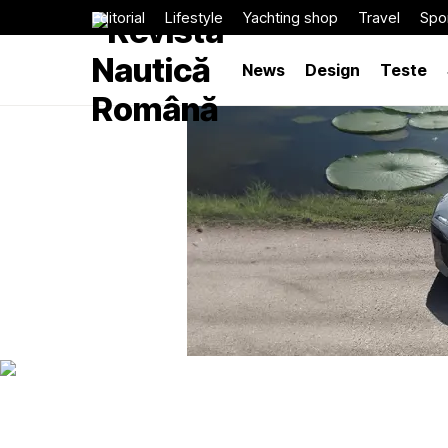
Editorial
Lifestyle
Yachting shop
Travel
Spor
News
Design
Teste