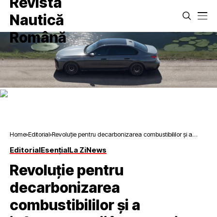
Home
Editorial
Revoluție pentru decarbonizarea combustibililor și a
infrastructurii în domeniul navigației de agrement
Editorial
Esențial
La Zi
News
Revoluție pentru
decarbonizarea
combustibililor și a