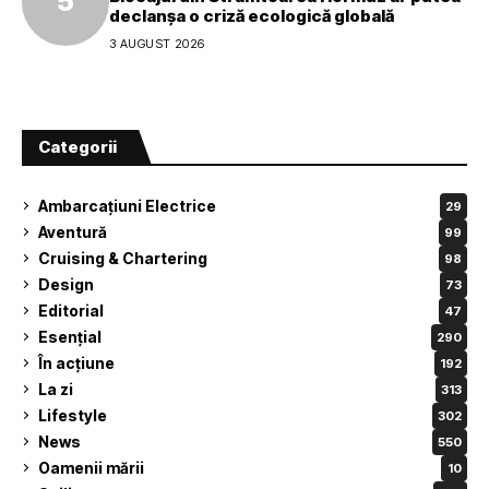
declanșa o criză ecologică globală
3 AUGUST 2026
Categorii
Ambarcațiuni Electrice
29
Aventură
99
Cruising & Chartering
98
Design
73
Editorial
47
Esențial
290
În acțiune
192
La zi
313
Lifestyle
302
News
550
Oamenii mării
10