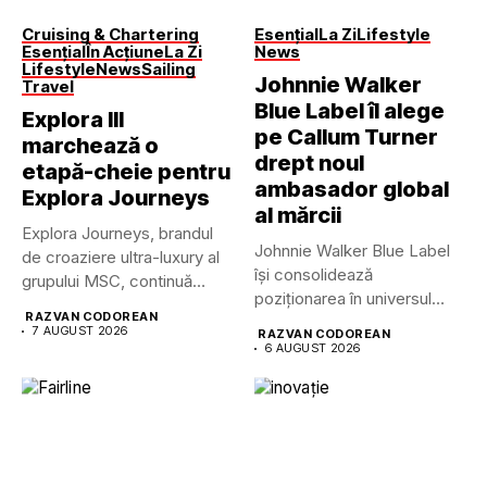
Cruising & Chartering
Esențial
La Zi
Lifestyle
Esențial
În Acțiune
La Zi
News
Lifestyle
News
Sailing
Johnnie Walker
Travel
Blue Label îl alege
Explora III
pe Callum Turner
marchează o
drept noul
etapă-cheie pentru
ambasador global
Explora Journeys
al mărcii
Explora Journeys, brandul
Johnnie Walker Blue Label
de croaziere ultra-luxury al
își consolidează
grupului MSC, continuă
poziționarea în universul
dezvoltarea uneia...
RAZVAN CODOREAN
luxului contemporan prin...
7 AUGUST 2026
RAZVAN CODOREAN
6 AUGUST 2026