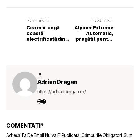
PRECEDENTUL
URMĂTORUL
Cea mai lungă
Alpiner Extreme
coastă
Automatic,
electrificată din
pregătit pentru
lume: de la
aventură
Genova la Saint-
Tropez
DE
Adrian Dragan
https://adriandragan.ro/
COMENTAȚI?
Adresa Ta De Email Nu Va Fi Publicată.
Câmpurile Obligatorii Sunt