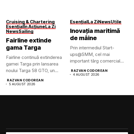
Cruising & Chartering
Esențial
La Zi
News
Utile
Esențial
În Acțiune
La Zi
Inovația maritimă
News
Sailing
de mâine
Fairline extinde
gama Targa
Prin intermediul Start-
ups@SMM, cel mai
Fairline continuă extinderea
important târg comercial
gamei Targa prin lansarea
maritim din lume pune...
noului Targa 58 GTO, un...
RAZVAN CODOREAN
4 AUGUST 2026
RAZVAN CODOREAN
5 AUGUST 2026