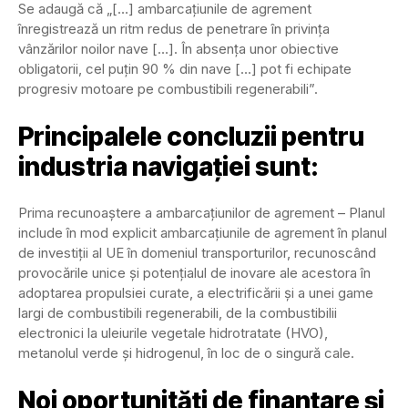
Se adaugă că „[…] ambarcațiunile de agrement
înregistrează un ritm redus de penetrare în privința
vânzărilor noilor nave […]. În absența unor obiective
obligatorii, cel puțin 90 % din nave […] pot fi echipate
progresiv motoare pe combustibili regenerabili”.
Principalele concluzii pentru
industria navigației sunt:
Prima recunoaștere a ambarcațiunilor de agrement – Planul
include în mod explicit ambarcațiunile de agrement în planul
de investiții al UE în domeniul transporturilor, recunoscând
provocările unice și potențialul de inovare ale acestora în
adoptarea propulsiei curate, a electrificării și a unei game
largi de combustibili regenerabili, de la combustibilii
electronici la uleiurile vegetale hidrotratate (HVO),
metanolul verde și hidrogenul, în loc de o singură cale.
Noi oportunități de finanțare și