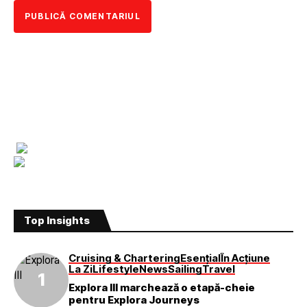
Top Insights
Cruising & Chartering
Esențial
În Acțiune
La Zi
Lifestyle
News
Sailing
Travel
Explora III marchează o etapă-cheie
pentru Explora Journeys