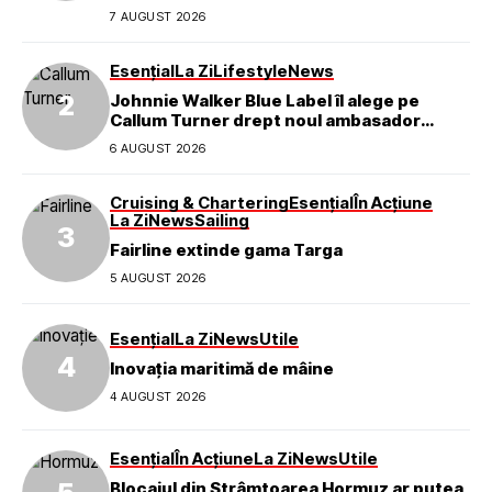
7 AUGUST 2026
Esențial
La Zi
Lifestyle
News
Johnnie Walker Blue Label îl alege pe
Callum Turner drept noul ambasador
global al mărcii
6 AUGUST 2026
Cruising & Chartering
Esențial
În Acțiune
La Zi
News
Sailing
Fairline extinde gama Targa
5 AUGUST 2026
Esențial
La Zi
News
Utile
Inovația maritimă de mâine
4 AUGUST 2026
Esențial
În Acțiune
La Zi
News
Utile
Blocajul din Strâmtoarea Hormuz ar putea