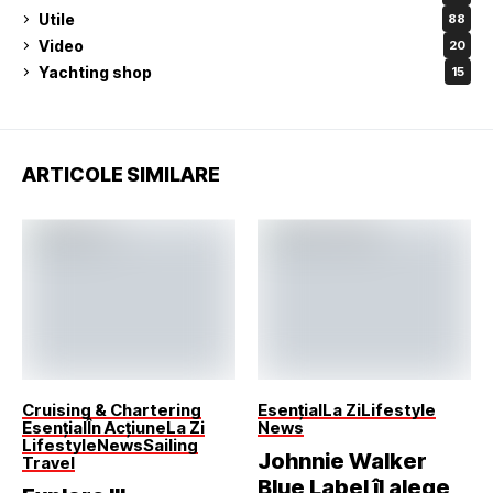
Utile
88
Video
20
Yachting shop
15
ARTICOLE SIMILARE
Cruising & Chartering
Esențial
La Zi
Lifestyle
Esențial
În Acțiune
La Zi
News
Lifestyle
News
Sailing
Johnnie Walker
Travel
Blue Label îl alege