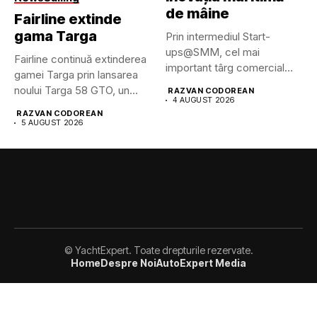
de mâine
Fairline extinde
gama Targa
Prin intermediul Start-
ups@SMM, cel mai
Fairline continuă extinderea
important târg comercial
gamei Targa prin lansarea
maritim din lume pune...
noului Targa 58 GTO, un...
RAZVAN CODOREAN
4 AUGUST 2026
RAZVAN CODOREAN
5 AUGUST 2026
© YachtExpert. Toate drepturile rezervate.
Home
Despre Noi
AutoExpert Media