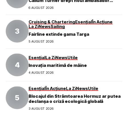
Callum Turner drept noul ambasador
global al mărcii
6 AUGUST 2026
Cruising & Chartering
Esențial
În Acțiune
La Zi
News
Sailing
Fairline extinde gama Targa
5 AUGUST 2026
Esențial
La Zi
News
Utile
Inovația maritimă de mâine
4 AUGUST 2026
Esențial
În Acțiune
La Zi
News
Utile
Blocajul din Strâmtoarea Hormuz ar putea
declanșa o criză ecologică globală
3 AUGUST 2026