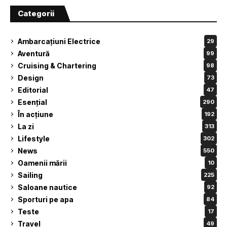
Categorii
Ambarcațiuni Electrice
29
Aventură
99
Cruising & Chartering
98
Design
73
Editorial
47
Esențial
290
În acțiune
192
La zi
313
Lifestyle
302
News
550
Oamenii mării
10
Sailing
225
Saloane nautice
92
Sporturi pe apa
84
Teste
17
Travel
49