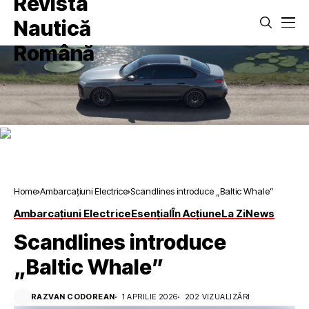
Home
Ambarcațiuni Electrice
Scandlines introduce „Baltic Whale”
Ambarcațiuni Electrice
Esențial
În Acțiune
La Zi
News
Scandlines introduce
„Baltic Whale”
RAZVAN CODOREAN
1 APRILIE 2026
202 VIZUALIZĂRI