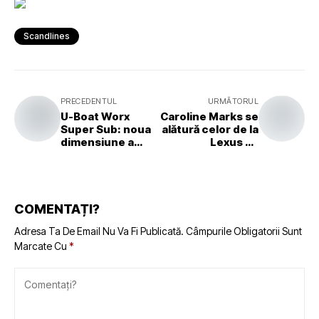
Scandlines
PRECEDENTUL
URMĂTORUL
U-Boat Worx
Caroline Marks se
Super Sub: noua
alătură celor de la
dimensiune a
Lexus ca
explorării
ambasador al
subacvatice de
surfului
mare viteză
COMENTAȚI?
Adresa Ta De Email Nu Va Fi Publicată.
Câmpurile Obligatorii Sunt
Marcate Cu
*