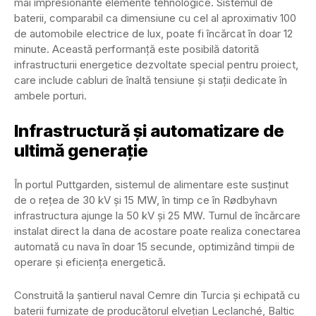
mai impresionante elemente tehnologice. Sistemul de
baterii, comparabil ca dimensiune cu cel al aproximativ 100
de automobile electrice de lux, poate fi încărcat în doar 12
minute. Această performanță este posibilă datorită
infrastructurii energetice dezvoltate special pentru proiect,
care include cabluri de înaltă tensiune și stații dedicate în
ambele porturi.
Infrastructură și automatizare de
ultimă generație
În portul Puttgarden, sistemul de alimentare este susținut
de o rețea de 30 kV și 15 MW, în timp ce în Rødbyhavn
infrastructura ajunge la 50 kV și 25 MW. Turnul de încărcare
instalat direct la dana de acostare poate realiza conectarea
automată cu nava în doar 15 secunde, optimizând timpii de
operare și eficiența energetică.
Construită la șantierul naval Cemre din Turcia și echipată cu
baterii furnizate de producătorul elvețian Leclanché, Baltic