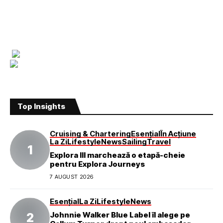
Top Insights
Cruising & Chartering
Esențial
În Acțiune
La Zi
Lifestyle
News
Sailing
Travel
Explora III marchează o etapă-cheie
pentru Explora Journeys
7 AUGUST 2026
Esențial
La Zi
Lifestyle
News
Johnnie Walker Blue Label îl alege pe