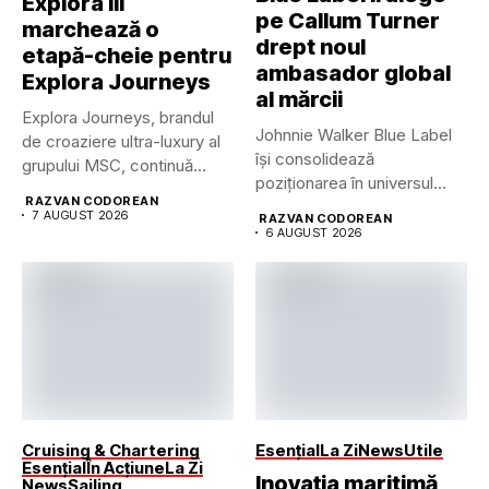
Explora III
pe Callum Turner
marchează o
drept noul
etapă-cheie pentru
ambasador global
Explora Journeys
al mărcii
Explora Journeys, brandul
Johnnie Walker Blue Label
de croaziere ultra-luxury al
își consolidează
grupului MSC, continuă
poziționarea în universul
dezvoltarea uneia...
RAZVAN CODOREAN
luxului contemporan prin...
7 AUGUST 2026
RAZVAN CODOREAN
6 AUGUST 2026
Cruising & Chartering
Esențial
La Zi
News
Utile
Esențial
În Acțiune
La Zi
Inovația maritimă
News
Sailing