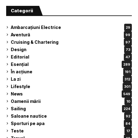
Categorii
Ambarcațiuni Electrice
29
Aventură
99
Cruising & Chartering
97
Design
73
Editorial
47
Esențial
289
În acțiune
191
La zi
312
Lifestyle
301
News
549
Oamenii mării
10
Sailing
224
Saloane nautice
92
Sporturi pe apa
84
Teste
17