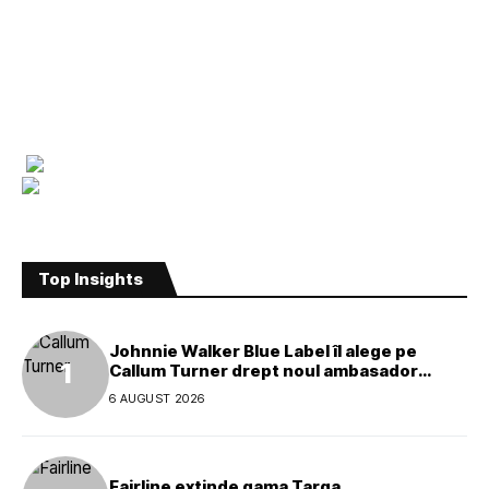
Top Insights
Johnnie Walker Blue Label îl alege pe
Callum Turner drept noul ambasador
global al mărcii
6 AUGUST 2026
Fairline extinde gama Targa