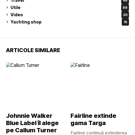
Travel
48
Utile
88
Video
20
Yachting shop
15
ARTICOLE SIMILARE
Johnnie Walker
Fairline extinde
Blue Label îl alege
gama Targa
pe Callum Turner
Fairline continuă extinderea