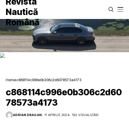
Home
c868114c996e0b306c2d6078573a4173
c868114c996e0b306c2d60
78573a4173
ADRIAN DRAGAN
11 APRILIE 2024
162 VIZUALIZĂRI