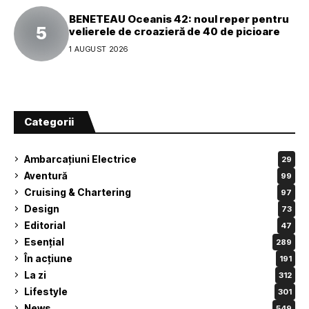
BENETEAU Oceanis 42: noul reper pentru
velierele de croazieră de 40 de picioare
1 AUGUST 2026
Categorii
Ambarcațiuni Electrice
29
Aventură
99
Cruising & Chartering
97
Design
73
Editorial
47
Esențial
289
În acțiune
191
La zi
312
Lifestyle
301
News
549