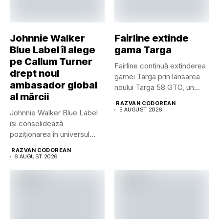
Johnnie Walker
Fairline extinde
Blue Label îl alege
gama Targa
pe Callum Turner
Fairline continuă extinderea
drept noul
gamei Targa prin lansarea
ambasador global
noului Targa 58 GTO, un...
al mărcii
RAZVAN CODOREAN
5 AUGUST 2026
Johnnie Walker Blue Label
își consolidează
poziționarea în universul
luxului contemporan prin...
RAZVAN CODOREAN
6 AUGUST 2026