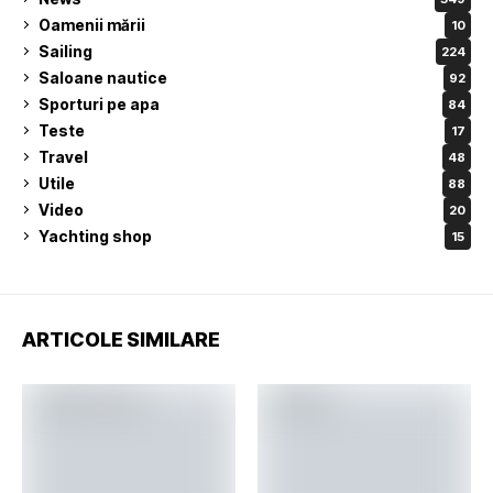
Oamenii mării
10
Sailing
224
Saloane nautice
92
Sporturi pe apa
84
Teste
17
Travel
48
Utile
88
Video
20
Yachting shop
15
ARTICOLE SIMILARE