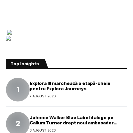
Top Insights
Explora III marchează o etapă-cheie
pentru Explora Journeys
7 AUGUST 2026
Johnnie Walker Blue Label îl alege pe
Callum Turner drept noul ambasador
global al mărcii
6 AUGUST 2026