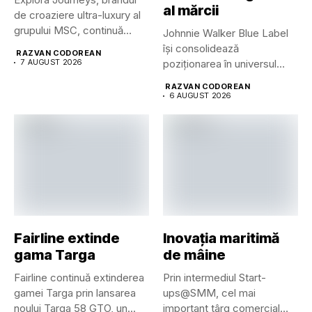
al mărcii
de croaziere ultra-luxury al
grupului MSC, continuă
Johnnie Walker Blue Label
dezvoltarea uneia...
își consolidează
RAZVAN CODOREAN
7 AUGUST 2026
poziționarea în universul
luxului contemporan prin...
RAZVAN CODOREAN
6 AUGUST 2026
Fairline extinde
Inovația maritimă
gama Targa
de mâine
Fairline continuă extinderea
Prin intermediul Start-
gamei Targa prin lansarea
ups@SMM, cel mai
noului Targa 58 GTO, un...
important târg comercial