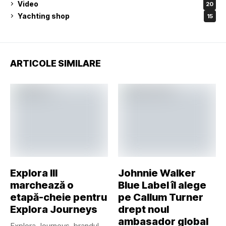
Video
20
Yachting shop
15
ARTICOLE SIMILARE
Explora III
Johnnie Walker
marchează o
Blue Label îl alege
etapă-cheie pentru
pe Callum Turner
Explora Journeys
drept noul
ambasador global
Explora Journeys, brandul