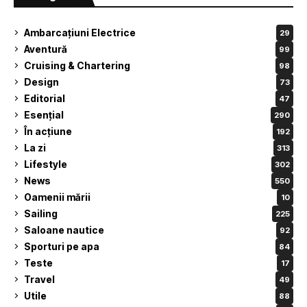
Ambarcațiuni Electrice
29
Aventură
99
Cruising & Chartering
98
Design
73
Editorial
47
Esențial
290
În acțiune
192
La zi
313
Lifestyle
302
News
550
Oamenii mării
10
Sailing
225
Saloane nautice
92
Sporturi pe apa
84
Teste
17
Travel
49
Utile
88