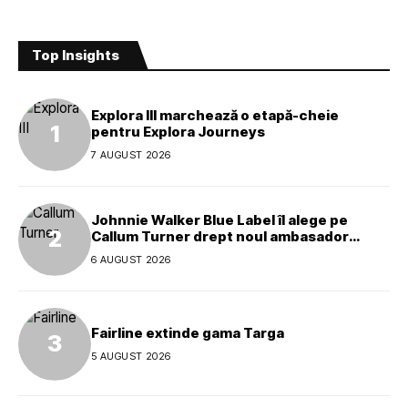
Top Insights
Explora III marchează o etapă-cheie
pentru Explora Journeys
7 AUGUST 2026
Johnnie Walker Blue Label îl alege pe
Callum Turner drept noul ambasador
global al mărcii
6 AUGUST 2026
Fairline extinde gama Targa
5 AUGUST 2026