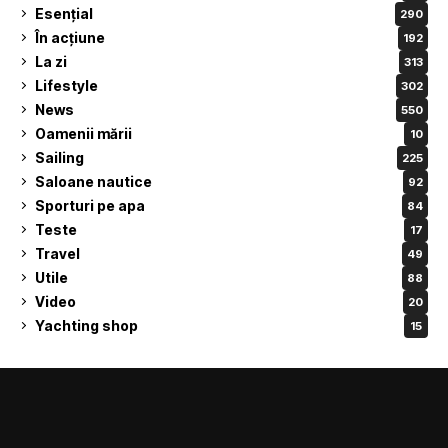
Esențial
290
În acțiune
192
La zi
313
Lifestyle
302
News
550
Oamenii mării
10
Sailing
225
Saloane nautice
92
Sporturi pe apa
84
Teste
17
Travel
49
Utile
88
Video
20
Yachting shop
15