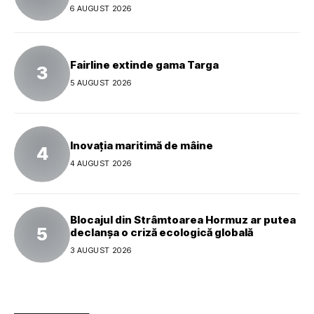
global al mărcii
6 AUGUST 2026
Fairline extinde gama Targa
5 AUGUST 2026
Inovația maritimă de mâine
4 AUGUST 2026
Blocajul din Strâmtoarea Hormuz ar putea
declanșa o criză ecologică globală
3 AUGUST 2026