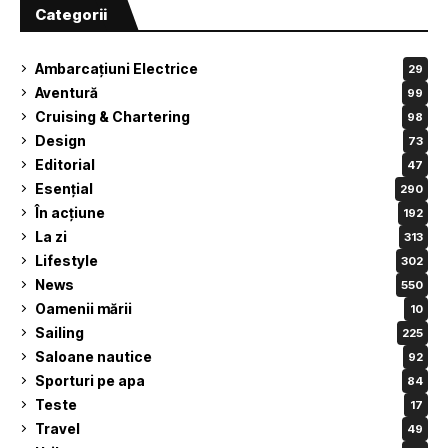
Categorii
Ambarcațiuni Electrice
29
Aventură
99
Cruising & Chartering
98
Design
73
Editorial
47
Esențial
290
În acțiune
192
La zi
313
Lifestyle
302
News
550
Oamenii mării
10
Sailing
225
Saloane nautice
92
Sporturi pe apa
84
Teste
17
Travel
49