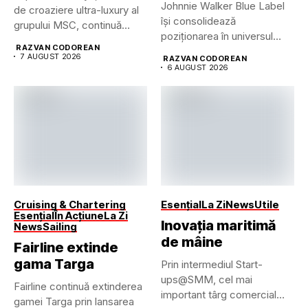
Johnnie Walker Blue Label
de croaziere ultra-luxury al
își consolidează
grupului MSC, continuă
poziționarea în universul
dezvoltarea uneia...
RAZVAN CODOREAN
luxului contemporan prin...
7 AUGUST 2026
RAZVAN CODOREAN
6 AUGUST 2026
Cruising & Chartering
Esențial
La Zi
News
Utile
Esențial
În Acțiune
La Zi
Inovația maritimă
News
Sailing
de mâine
Fairline extinde
gama Targa
Prin intermediul Start-
ups@SMM, cel mai
Fairline continuă extinderea
important târg comercial
gamei Targa prin lansarea