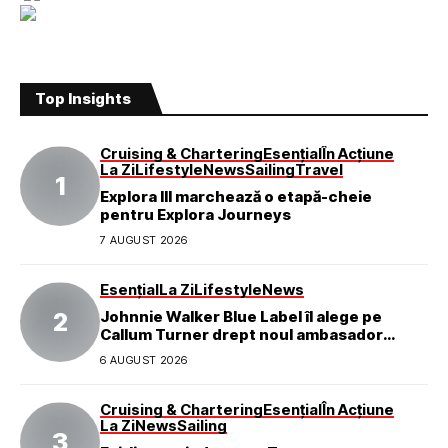
Top Insights
Cruising & Chartering
Esențial
În Acțiune
La Zi
Lifestyle
News
Sailing
Travel
Explora III marchează o etapă-cheie
pentru Explora Journeys
7 AUGUST 2026
Esențial
La Zi
Lifestyle
News
Johnnie Walker Blue Label îl alege pe
Callum Turner drept noul ambasador
global al mărcii
6 AUGUST 2026
Cruising & Chartering
Esențial
În Acțiune
La Zi
News
Sailing