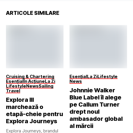
ARTICOLE SIMILARE
Cruising & Chartering
Esențial
La Zi
Lifestyle
Esențial
În Acțiune
La Zi
News
Lifestyle
News
Sailing
Johnnie Walker
Travel
Blue Label îl alege
Explora III
pe Callum Turner
marchează o
drept noul
etapă-cheie pentru
ambasador global
Explora Journeys
al mărcii
Explora Journeys, brandul