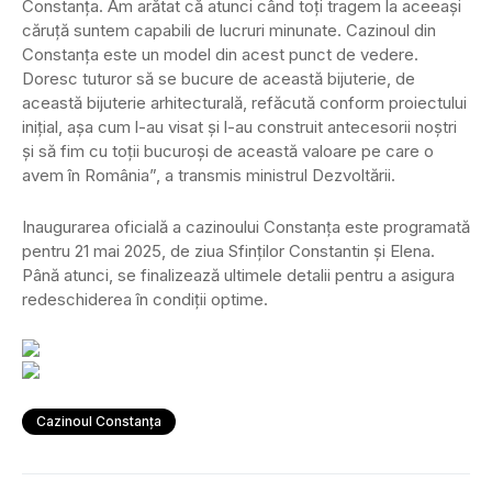
Constanţa. Am arătat că atunci când toţi tragem la aceeaşi
căruţă suntem capabili de lucruri minunate. Cazinoul din
Constanţa este un model din acest punct de vedere.
Doresc tuturor să se bucure de această bijuterie, de
această bijuterie arhitecturală, refăcută conform proiectului
iniţial, aşa cum l-au visat şi l-au construit antecesorii noştri
şi să fim cu toţii bucuroşi de această valoare pe care o
avem în România”, a transmis ministrul Dezvoltării.
Inaugurarea oficială a cazinoului Constanța este programată
pentru 21 mai 2025, de ziua Sfinților Constantin și Elena.
Până atunci, se finalizează ultimele detalii pentru a asigura
redeschiderea în condiții optime.
Cazinoul Constanța