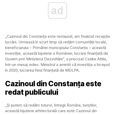
ad
„Cazinoul din Constanţa este restaurat, am finalizat recepţia
lucrării. Urmează în scurt timp să redăm comunităţii locale,
beneficiarului – Primăriei municipiului Constanţa – această
investiţie, această bijuterie a României, lucrare finanţată de
Guvern prin Ministerul Dezvoltării”, a precizat Cseke Attila,
într-un mesaj video. Ministrul a amintit că investiţia a început
în 2020, lucrarea fiind finanţată de MDLPA.
Cazinoul din Constanța este
redat publicului
„Şi putem să redăm tuturor, întregii Românii, turiştilor,
această bijuterie arhitecturală care este Cazinoul din