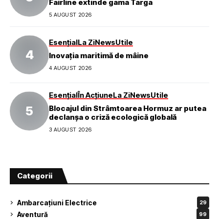
Fairline extinde gama Targa
5 AUGUST 2026
Esențial
La Zi
News
Utile
Inovația maritimă de mâine
4 AUGUST 2026
Esențial
În Acțiune
La Zi
News
Utile
Blocajul din Strâmtoarea Hormuz ar putea
declanșa o criză ecologică globală
3 AUGUST 2026
Categorii
Ambarcațiuni Electrice
29
Aventură
99