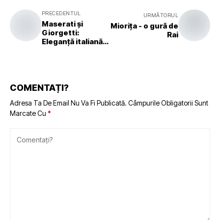
PRECEDENTUL
URMĂTORUL
Maserati și
Mioriţa - o gură de
Giorgetti:
Rai
Eleganță italiană
la Milan Design
Week 2025
COMENTAȚI?
Adresa Ta De Email Nu Va Fi Publicată.
Câmpurile Obligatorii Sunt
Marcate Cu
*