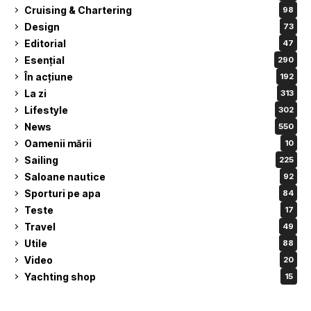
Cruising & Chartering
98
Design
73
Editorial
47
Esențial
290
În acțiune
192
La zi
313
Lifestyle
302
News
550
Oamenii mării
10
Sailing
225
Saloane nautice
92
Sporturi pe apa
84
Teste
17
Travel
49
Utile
88
Video
20
Yachting shop
15