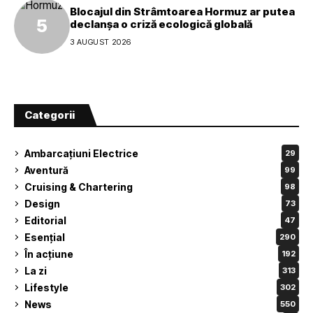
Blocajul din Strâmtoarea Hormuz ar putea
declanșa o criză ecologică globală
3 AUGUST 2026
Categorii
Ambarcațiuni Electrice
29
Aventură
99
Cruising & Chartering
98
Design
73
Editorial
47
Esențial
290
În acțiune
192
La zi
313
Lifestyle
302
News
550