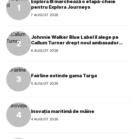
Explora III marchează o etapă-cheie
pentru Explora Journeys
7 AUGUST 2026
Johnnie Walker Blue Label îl alege pe
Callum Turner drept noul ambasador
global al mărcii
6 AUGUST 2026
Fairline extinde gama Targa
5 AUGUST 2026
Inovația maritimă de mâine
4 AUGUST 2026