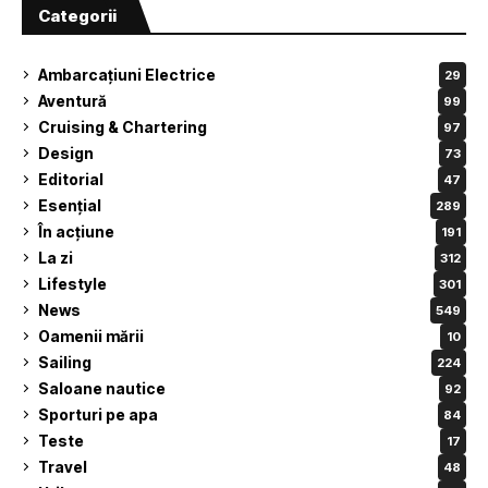
Categorii
Ambarcațiuni Electrice
29
Aventură
99
Cruising & Chartering
97
Design
73
Editorial
47
Esențial
289
În acțiune
191
La zi
312
Lifestyle
301
News
549
Oamenii mării
10
Sailing
224
Saloane nautice
92
Sporturi pe apa
84
Teste
17
Travel
48