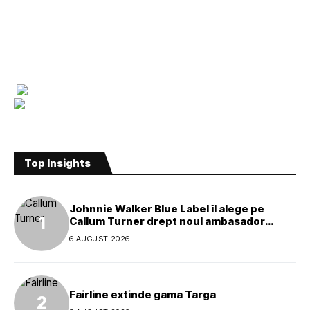
Top Insights
Johnnie Walker Blue Label îl alege pe
Callum Turner drept noul ambasador
global al mărcii
6 AUGUST 2026
Fairline extinde gama Targa