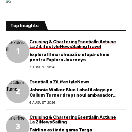
Top Insights
Cruising & Chartering
Esențial
În Acțiune
La Zi
Lifestyle
News
Sailing
Travel
Explora III marchează o etapă-cheie
pentru Explora Journeys
7 AUGUST 2026
Esențial
La Zi
Lifestyle
News
Johnnie Walker Blue Label îl alege pe
Callum Turner drept noul ambasador
global al mărcii
6 AUGUST 2026
Cruising & Chartering
Esențial
În Acțiune
La Zi
News
Sailing
Fairline extinde gama Targa