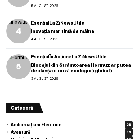
5 AUGUST 2026
Esențial
La Zi
News
Utile
Inovația maritimă de mâine
4 AUGUST 2026
Esențial
În Acțiune
La Zi
News
Utile
Blocajul din Strâmtoarea Hormuz ar putea
declanșa o criză ecologică globală
3 AUGUST 2026
Categorii
Ambarcațiuni Electrice
29
Aventură
99