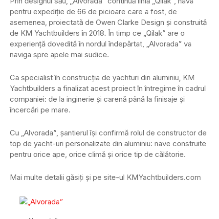
Prin designul său, „Alvorada” continuă linia „Qilak”, nava
pentru expediție de 66 de picioare care a fost, de
asemenea, proiectată de Owen Clarke Design și construită
de KM Yachtbuilders în 2018. În timp ce „Qilak” are o
experiență dovedită în nordul îndepărtat, „Alvorada” va
naviga spre apele mai sudice.
Ca specialist în construcția de yachturi din aluminiu, KM
Yachtbuilders a finalizat acest proiect în întregime în cadrul
companiei: de la inginerie și carenă până la finisaje și
încercări pe mare.
Cu „Alvorada”, șantierul își confirmă rolul de constructor de
top de yacht-uri personalizate din aluminiu: nave construite
pentru orice ape, orice climă și orice tip de călătorie.
Mai multe detalii găsiți și pe site-ul KMYachtbuilders.com