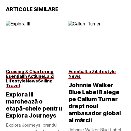
ARTICOLE SIMILARE
Cruising & Chartering
Esențial
La Zi
Lifestyle
Esențial
În Acțiune
La Zi
News
Lifestyle
News
Sailing
Johnnie Walker
Travel
Blue Label îl alege
Explora III
pe Callum Turner
marchează o
drept noul
etapă-cheie pentru
ambasador global
Explora Journeys
al mărcii
Explora Journeys, brandul
Johnnie Walker Blue Label