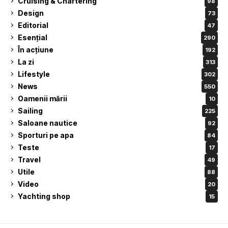
Cruising & Chartering
98
Design
73
Editorial
47
Esențial
290
În acțiune
192
La zi
313
Lifestyle
302
News
550
Oamenii mării
10
Sailing
225
Saloane nautice
92
Sporturi pe apa
84
Teste
17
Travel
49
Utile
88
Video
20
Yachting shop
15