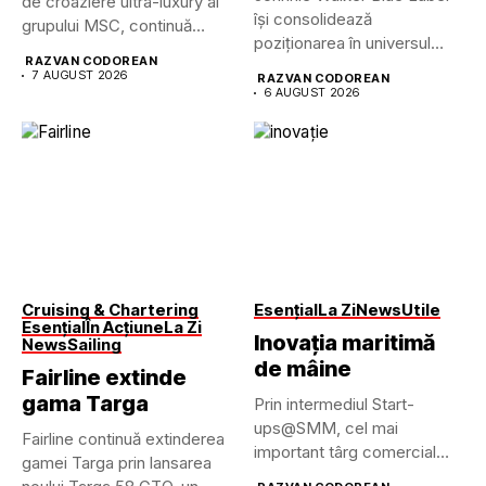
de croaziere ultra-luxury al
își consolidează
grupului MSC, continuă
poziționarea în universul
dezvoltarea uneia...
RAZVAN CODOREAN
luxului contemporan prin...
7 AUGUST 2026
RAZVAN CODOREAN
6 AUGUST 2026
Cruising & Chartering
Esențial
La Zi
News
Utile
Esențial
În Acțiune
La Zi
Inovația maritimă
News
Sailing
de mâine
Fairline extinde
gama Targa
Prin intermediul Start-
ups@SMM, cel mai
Fairline continuă extinderea
important târg comercial
gamei Targa prin lansarea
maritim din lume pune...