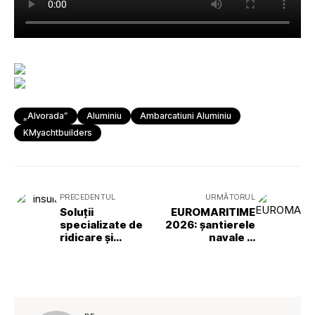
„Alvorada”
Aluminiu
Ambarcatiuni Aluminiu
KMyachtbuilders
PRECEDENTUL
URMĂTORUL
Soluții
EUROMARITIME
specializate de
2026: șantierele
ridicare și
navale și
transport greu
porturile, două
pentru insula din
pietre de temelie
largul coastei
ale unui sector
Singapore
maritim în rapidă
schimbare