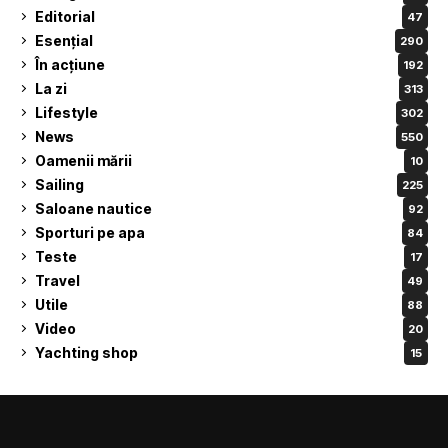
Editorial
47
Esențial
290
În acțiune
192
La zi
313
Lifestyle
302
News
550
Oamenii mării
10
Sailing
225
Saloane nautice
92
Sporturi pe apa
84
Teste
17
Travel
49
Utile
88
Video
20
Yachting shop
15