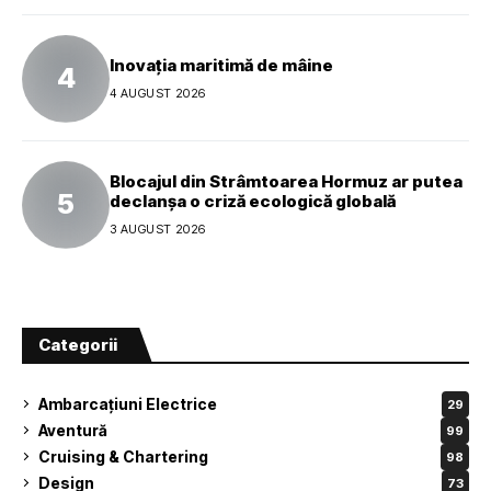
Inovația maritimă de mâine
4 AUGUST 2026
Blocajul din Strâmtoarea Hormuz ar putea
declanșa o criză ecologică globală
3 AUGUST 2026
Categorii
Ambarcațiuni Electrice
29
Aventură
99
Cruising & Chartering
98
Design
73