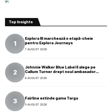
Top Insights
Explora III marchează o etapă-cheie
pentru Explora Journeys
7 AUGUST 2026
Johnnie Walker Blue Label îl alege pe
Callum Turner drept noul ambasador
global al mărcii
6 AUGUST 2026
Fairline extinde gama Targa
5 AUGUST 2026