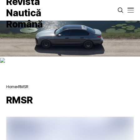
Home
RMSR
RMSR