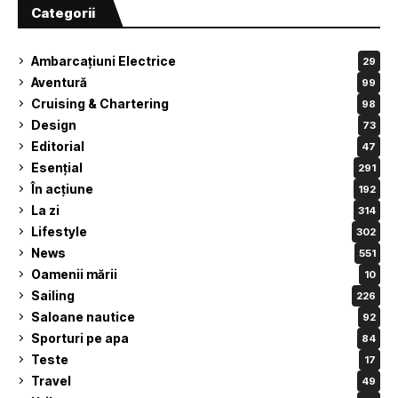
Categorii
Ambarcațiuni Electrice
29
Aventură
99
Cruising & Chartering
98
Design
73
Editorial
47
Esențial
291
În acțiune
192
La zi
314
Lifestyle
302
News
551
Oamenii mării
10
Sailing
226
Saloane nautice
92
Sporturi pe apa
84
Teste
17
Travel
49