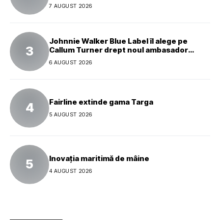
7 AUGUST 2026
Johnnie Walker Blue Label îl alege pe
Callum Turner drept noul ambasador
global al mărcii
6 AUGUST 2026
Fairline extinde gama Targa
5 AUGUST 2026
Inovația maritimă de mâine
4 AUGUST 2026