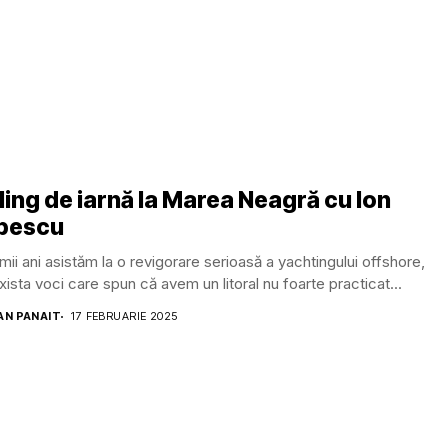
ling de iarnă la Marea Neagră cu Ion
pescu
timii ani asistăm la o revigorare serioasă a yachtingului offshore,
xista voci care spun că avem un litoral nu foarte practicat...
AN PANAIT
17 FEBRUARIE 2025