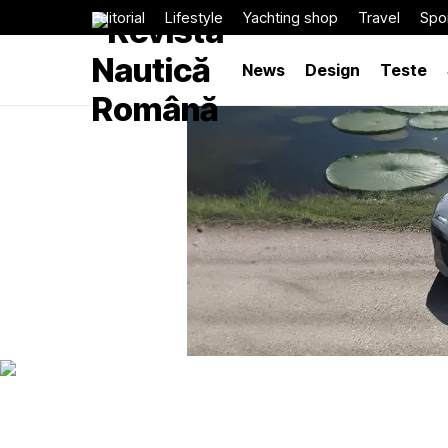
Editorial
Lifestyle
Yachting shop
Travel
Spor
News
Design
Teste