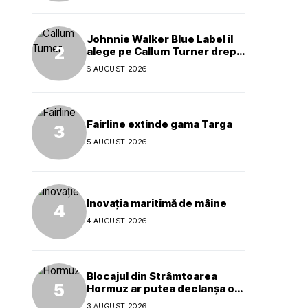
Johnnie Walker Blue Label îl
alege pe Callum Turner drept
noul ambasador global al
6 AUGUST 2026
mărcii
Fairline extinde gama Targa
5 AUGUST 2026
Inovația maritimă de mâine
4 AUGUST 2026
Blocajul din Strâmtoarea
Hormuz ar putea declanșa o
criză ecologică globală
3 AUGUST 2026