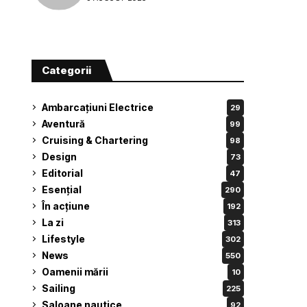
Categorii
Ambarcațiuni Electrice
29
Aventură
99
Cruising & Chartering
98
Design
73
Editorial
47
Esențial
290
În acțiune
192
La zi
313
Lifestyle
302
News
550
Oamenii mării
10
Sailing
225
Saloane nautice
92