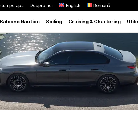
turi pe apa
Despre noi
English
Română
Saloane Nautice
Sailing
Cruising & Chartering
Utile