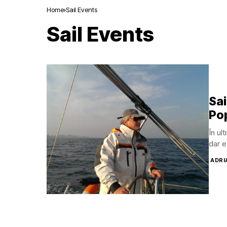
Home
Sail Events
Sail Events
Sai
Po
În ul
dar e
ADRI