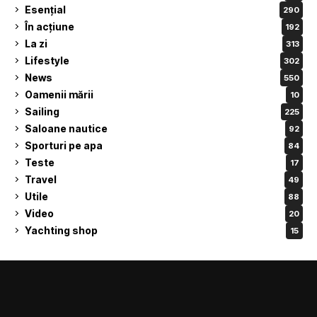
Esențial
290
În acțiune
192
La zi
313
Lifestyle
302
News
550
Oamenii mării
10
Sailing
225
Saloane nautice
92
Sporturi pe apa
84
Teste
17
Travel
49
Utile
88
Video
20
Yachting shop
15