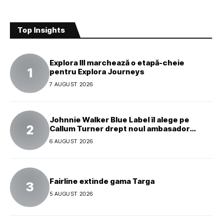
Top Insights
Explora III marchează o etapă-cheie
pentru Explora Journeys
7 AUGUST 2026
Johnnie Walker Blue Label îl alege pe
Callum Turner drept noul ambasador
global al mărcii
6 AUGUST 2026
Fairline extinde gama Targa
5 AUGUST 2026