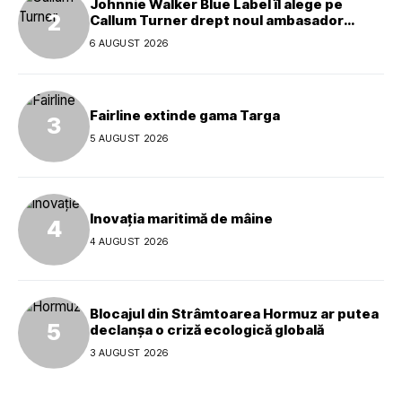
Johnnie Walker Blue Label îl alege pe
Callum Turner drept noul ambasador
global al mărcii
6 AUGUST 2026
Fairline extinde gama Targa
5 AUGUST 2026
Inovația maritimă de mâine
4 AUGUST 2026
Blocajul din Strâmtoarea Hormuz ar putea
declanșa o criză ecologică globală
3 AUGUST 2026