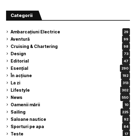
Categorii
Ambarcațiuni Electrice
29
Aventură
99
Cruising & Chartering
98
Design
73
Editorial
47
Esențial
290
În acțiune
192
La zi
313
Lifestyle
302
News
550
Oamenii mării
10
Sailing
225
Saloane nautice
92
Sporturi pe apa
84
Teste
17