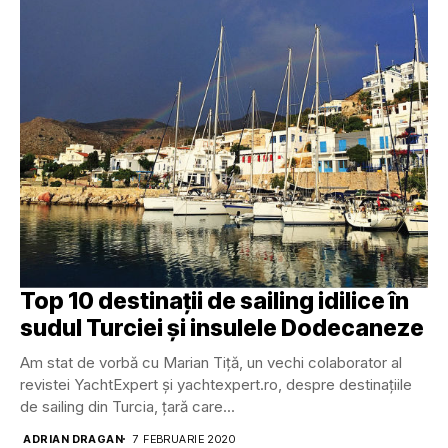
Top 10 destinații de sailing idilice în
sudul Turciei și insulele Dodecaneze
Am stat de vorbă cu Marian Tiță, un vechi colaborator al
revistei YachtExpert și yachtexpert.ro, despre destinațiile
de sailing din Turcia, țară care...
ADRIAN DRAGAN
7 FEBRUARIE 2020