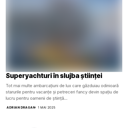
Superyachturi în slujba științei
Tot mai multe ambarcațiuni de lux care găzduiau odinioară
starurile pentru vacanțe și petreceri fancy devin spațiu de
lucru pentru oamenii de știință...
ADRIAN DRAGAN
1 MAI 2025