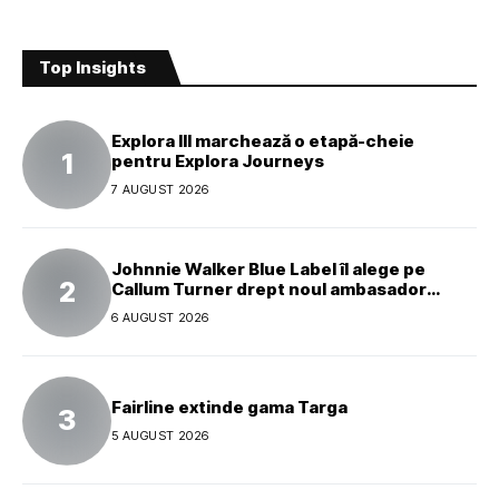
Top Insights
Explora III marchează o etapă-cheie
pentru Explora Journeys
7 AUGUST 2026
Johnnie Walker Blue Label îl alege pe
Callum Turner drept noul ambasador
global al mărcii
6 AUGUST 2026
Fairline extinde gama Targa
5 AUGUST 2026