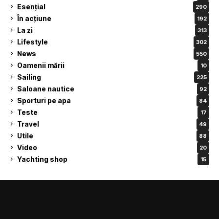
Esențial
290
În acțiune
192
La zi
313
Lifestyle
302
News
550
Oamenii mării
10
Sailing
225
Saloane nautice
92
Sporturi pe apa
84
Teste
17
Travel
49
Utile
88
Video
20
Yachting shop
15