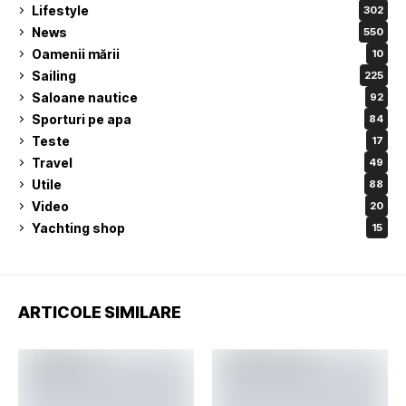
Lifestyle
302
News
550
Oamenii mării
10
Sailing
225
Saloane nautice
92
Sporturi pe apa
84
Teste
17
Travel
49
Utile
88
Video
20
Yachting shop
15
ARTICOLE SIMILARE