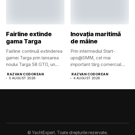
Fairline extinde
Inovația maritimă
gama Targa
de mâine
Fairline continuă extinderea
Prin intermediul Start-
gamei Targa prin lansarea
ups@SMM, cel mai
noului Targa 58 GTO, un...
important târg comercial
maritim din lume pune...
RAZVAN CODOREAN
RAZVAN CODOREAN
5 AUGUST 2026
4 AUGUST 2026
© YachtExpert. Toate drepturile rezervate.