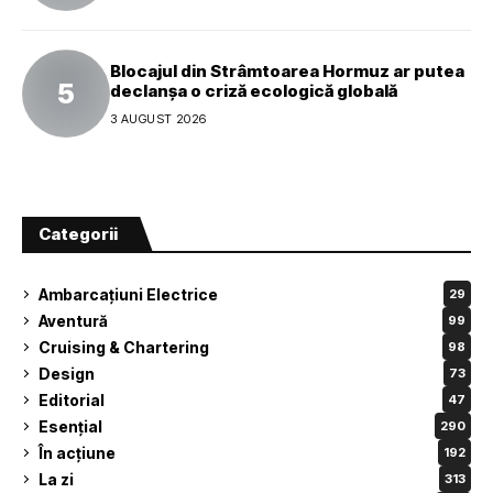
Blocajul din Strâmtoarea Hormuz ar putea
declanșa o criză ecologică globală
3 AUGUST 2026
Categorii
Ambarcațiuni Electrice
29
Aventură
99
Cruising & Chartering
98
Design
73
Editorial
47
Esențial
290
În acțiune
192
La zi
313