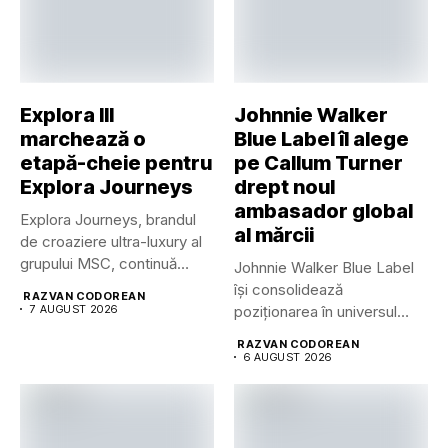
Explora III
Johnnie Walker
marchează o
Blue Label îl alege
etapă-cheie pentru
pe Callum Turner
Explora Journeys
drept noul
ambasador global
Explora Journeys, brandul
al mărcii
de croaziere ultra-luxury al
grupului MSC, continuă
Johnnie Walker Blue Label
dezvoltarea uneia...
își consolidează
RAZVAN CODOREAN
7 AUGUST 2026
poziționarea în universul
luxului contemporan prin...
RAZVAN CODOREAN
6 AUGUST 2026