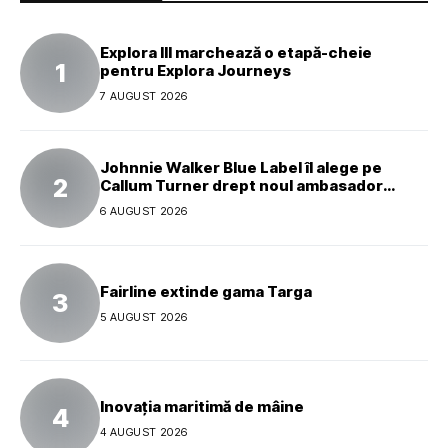
Explora III marchează o etapă-cheie
pentru Explora Journeys
7 AUGUST 2026
Johnnie Walker Blue Label îl alege pe
Callum Turner drept noul ambasador
global al mărcii
6 AUGUST 2026
Fairline extinde gama Targa
5 AUGUST 2026
Inovația maritimă de mâine
4 AUGUST 2026