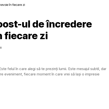
voie în fiecare zi
ost-ul de încredere
n fiecare zi
RI
 felul în care alegi să te prezinți lumii. Este mesajul subtil, dar
iecare eveniment, fiecare moment în care vrei să lași o impresie