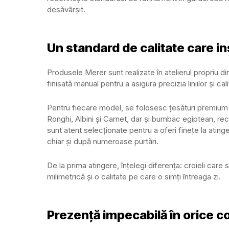
desăvârșit.
Un standard de calitate care in
Produsele Merer sunt realizate în atelierul propriu d
finisată manual pentru a asigura precizia liniilor și cal
Pentru fiecare model, se folosesc țesături premium 
Ronghi, Albini și Carnet, dar și bumbac egiptean, re
sunt atent selecționate pentru a oferi finețe la ating
chiar și după numeroase purtări.
De la prima atingere, înțelegi diferența: croieli care
milimetrică și o calitate pe care o simți întreaga zi.
Prezență impecabilă în orice c