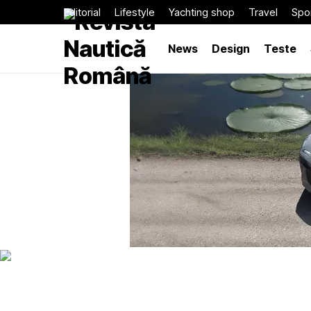
Editorial
Lifestyle
Yachting shop
Travel
Spor
News
Design
Teste