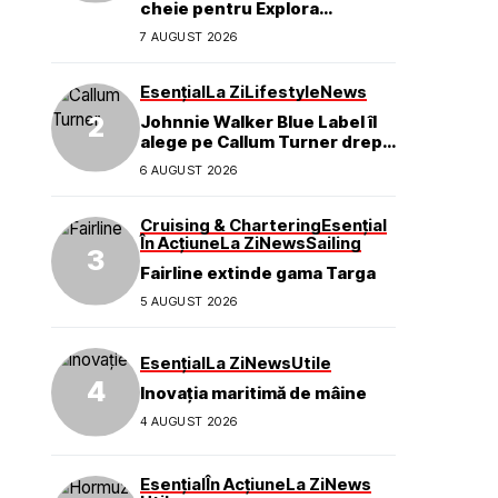
cheie pentru Explora
Journeys
7 AUGUST 2026
Esențial
La Zi
Lifestyle
News
Johnnie Walker Blue Label îl
alege pe Callum Turner drept
noul ambasador global al
6 AUGUST 2026
mărcii
Cruising & Chartering
Esențial
În Acțiune
La Zi
News
Sailing
Fairline extinde gama Targa
5 AUGUST 2026
Esențial
La Zi
News
Utile
Inovația maritimă de mâine
4 AUGUST 2026
Esențial
În Acțiune
La Zi
News