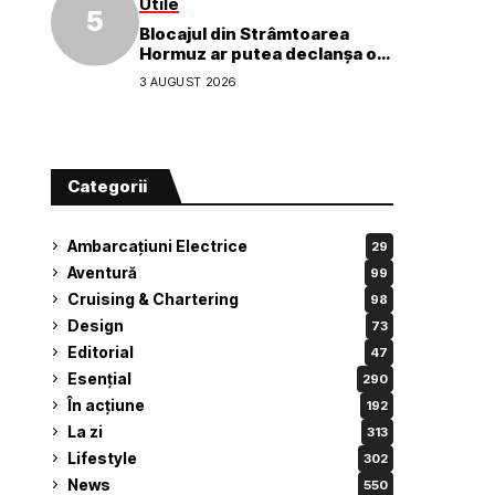
Utile
Blocajul din Strâmtoarea
Hormuz ar putea declanșa o
criză ecologică globală
3 AUGUST 2026
Categorii
Ambarcațiuni Electrice
29
Aventură
99
Cruising & Chartering
98
Design
73
Editorial
47
Esențial
290
În acțiune
192
La zi
313
Lifestyle
302
News
550