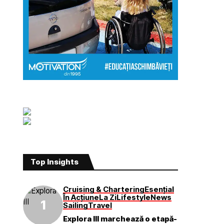
Top Insights
Cruising & Chartering
Esențial
În Acțiune
La Zi
Lifestyle
News
Sailing
Travel
Explora III marchează o etapă-