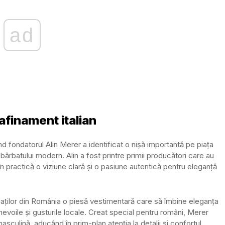
ad
afinament italian
 fondatorul Alin Merer a identificat o nișă importantă pe piața
ărbatului modern. Alin a fost printre primii producători care au
 practică o viziune clară și o pasiune autentică pentru eleganță
baților din România o piesă vestimentară care să îmbine eleganța
 nevoile și gusturile locale. Creat special pentru români, Merer
culină, aducând în prim-plan atenția la detalii și confortul