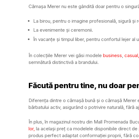
Cămașa Merer nu este gândită doar pentru o singură o
La birou, pentru o imagine profesională, sigură și 
La evenimente și ceremonii.
În vacanțe și timpul liber, pentru confortul lejer al 
În colecțiile Merer vei găsi modele
business
,
casual
semnătură distinctivă a brandului.
Făcută pentru tine, nu doar pen
Diferența dintre o cămașă bună și o cămașă Merer es
bărbatului activ, asigurând o potrivire naturală, fără aju
În plus, în magazinul nostru din Mall Promenada Bucur
lor,
la același preț ca modelele disponibile direct de
produs perfect adaptat conformației proprii, fără co