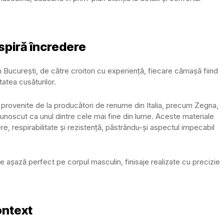
spiră încredere
in București, de către croitori cu experiență, fiecare cămașă fiind
itatea cusăturilor.
provenite de la producători de renume din Italia, precum Zegna,
cunoscut ca unul dintre cele mai fine din lume. Aceste materiale
ere, respirabilitate și rezistență, păstrându-și aspectul impecabil
 se așază perfect pe corpul masculin, finisaje realizate cu precizie
ontext