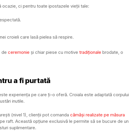
cazie, ci pentru toate ipostazele vieții tale:
respectată.
unei croieli care lasă pielea să respire.
,
de
ceremonie
și chiar piese cu motive
tradiționale
brodate, o
tru a fi purtată
te experiența pe care ți-o oferă. Croiala este adaptată corpului
stări inutile.
ești (nivel 1), clienții pot comanda
cămăși realizate pe măsura
 pe raft. Această opțiune exclusivă le permite să se bucure de un
sturi suplimentare.