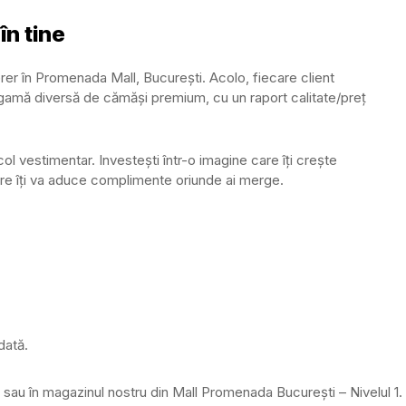
în tine
er în Promenada Mall, București. Acolo, fiecare client
gamă diversă de cămăși premium, cu un raport calitate/preț
l vestimentar. Investești într-o imagine care îți crește
care îți va aduce complimente oriunde ai merge.
dată.
sau în magazinul nostru din Mall Promenada București – Nivelul 1.