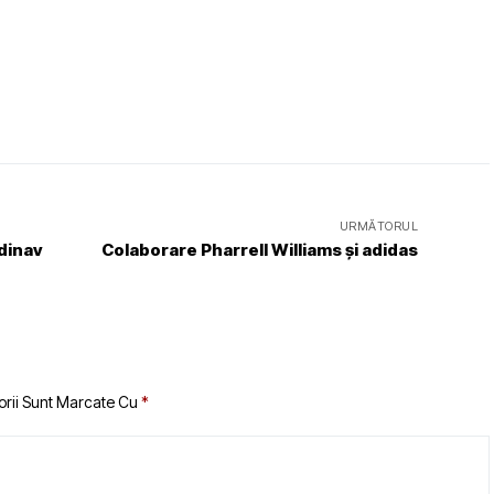
URMĂTORUL
dinav
Colaborare Pharrell Williams și adidas
orii Sunt Marcate Cu
*