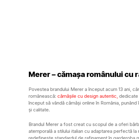
Merer – cămașa românului cu r
Povestea brandului Merer a început acum 13 ani, când
românească:
cămășile cu design autentic,
dedicate b
început să vândă cămăși online în România, punând în
și calitate.
Brandul Merer a fost creat cu scopul de a oferi băr
atemporală a stilului italian cu adaptarea perfectă la
redefinește standardul de rafinament în garderoba mas