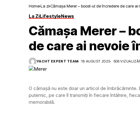
Home
La zi
Cămașa Merer – boost-ul de încredere de care ai ne
La Zi
Lifestyle
News
Cămașa Merer – bo
de care ai nevoie î
YACHT EXPERT TEAM
18 AUGUST 2025
508 VIZUALIZĂ
O cămașă nu este doar un articol de îmbrăcăminte. Este
puternic, pe care îl transmiți în fiecare întâlnire, f
memorabilă.