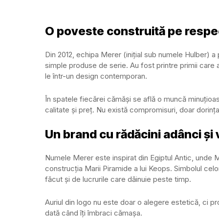
O poveste construită pe respect
Din 2012, echipa Merer (inițial sub numele Hulber) a 
simple produse de serie. Au fost printre primii care 
le într-un design contemporan.
În spatele fiecărei cămăși se află o muncă minuțioasă: 
calitate și preț. Nu există compromisuri, doar dorinț
Un brand cu rădăcini adânci și 
Numele Merer este inspirat din Egiptul Antic, unde M
construcția Marii Piramide a lui Keops. Simbolul celor
făcut și de lucrurile care dăinuie peste timp.
Auriul din logo nu este doar o alegere estetică, ci 
dată când îți îmbraci cămașa.