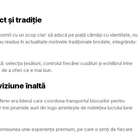
 și tradiție
pornit cu un scop clar: să aducă pe piață cămăși cu identitate, nu
au readus în actualitate motivele tradiționale brodate, integrându-
selecția țesăturii, controlul fiecărei cusături și echilibrul între
a de a oferi ce e mai bun.
viziune înaltă
erer era liderul care coordona transportul blocurilor pentru
 trei piramide aurii din logo amintește de noblețea lucrului bine
promisiunea unei experiențe premium, pe care o simți de fiecare