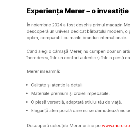
Experiența Merer – o investiție 
În noiembrie 2024 a fost deschis primul magazin Mer
descoperă un univers dedicat bărbatului modern, o 
optim, comparabil cu marile branduri internaționale.
Când alegi o cămașă Merer, nu cumperi doar un artico
încrederea, într-un confort autentic și într-o piesă 
Merer înseamnă:
Calitate și atenție la detalii.
Materiale premium și croieli impecabile.
O piesă versatilă, adaptată stilului tău de viață.
Eleganță atemporală care nu se demodează nicio
Descoperă colecțiile Merer online pe
www.merer.ro