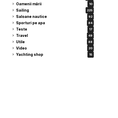
Oamenii mării
10
Sailing
225
Saloane nautice
92
Sporturi pe apa
84
Teste
17
Travel
49
Utile
88
Video
20
Yachting shop
15