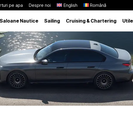
turi pe apa
Despre noi
English
Română
Saloane Nautice
Sailing
Cruising & Chartering
Utile