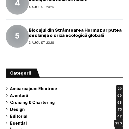
4 AUGUST 2026
Blocajul din Strâmtoarea Hormuz ar putea
declanșa o criză ecologică globală
3 AUGUST 2026
Categorii
Ambarcațiuni Electrice
29
Aventură
99
Cruising & Chartering
98
Design
73
Editorial
47
Esențial
290