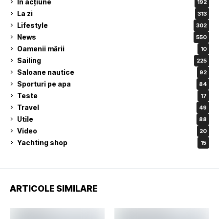
În acțiune
192
La zi
313
Lifestyle
302
News
550
Oamenii mării
10
Sailing
225
Saloane nautice
92
Sporturi pe apa
84
Teste
17
Travel
49
Utile
88
Video
20
Yachting shop
15
ARTICOLE SIMILARE