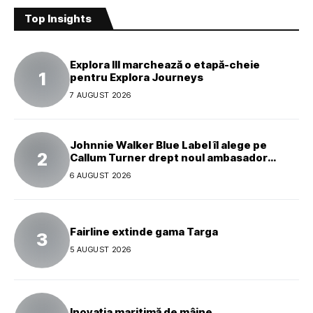
Top Insights
Explora III marchează o etapă-cheie
pentru Explora Journeys
7 AUGUST 2026
Johnnie Walker Blue Label îl alege pe
Callum Turner drept noul ambasador
global al mărcii
6 AUGUST 2026
Fairline extinde gama Targa
5 AUGUST 2026
Inovația maritimă de mâine