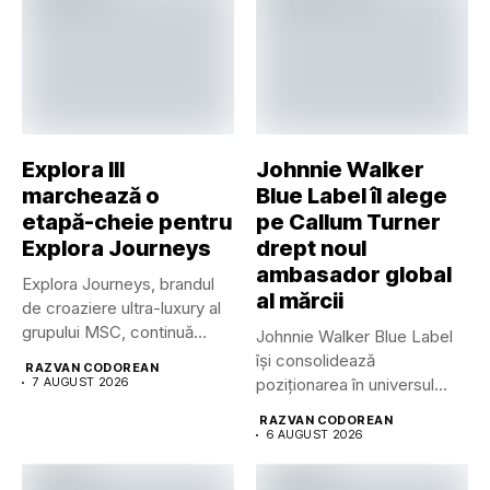
Explora III
Johnnie Walker
marchează o
Blue Label îl alege
etapă-cheie pentru
pe Callum Turner
Explora Journeys
drept noul
ambasador global
Explora Journeys, brandul
al mărcii
de croaziere ultra-luxury al
grupului MSC, continuă
Johnnie Walker Blue Label
dezvoltarea uneia...
își consolidează
RAZVAN CODOREAN
7 AUGUST 2026
poziționarea în universul
luxului contemporan prin...
RAZVAN CODOREAN
6 AUGUST 2026