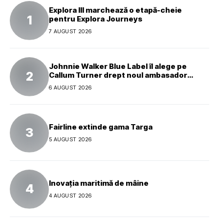
Explora III marchează o etapă-cheie
pentru Explora Journeys
7 AUGUST 2026
Johnnie Walker Blue Label îl alege pe
Callum Turner drept noul ambasador
global al mărcii
6 AUGUST 2026
Fairline extinde gama Targa
5 AUGUST 2026
Inovația maritimă de mâine
4 AUGUST 2026