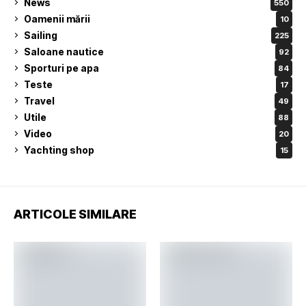
News
550
Oamenii mării
10
Sailing
225
Saloane nautice
92
Sporturi pe apa
84
Teste
17
Travel
49
Utile
88
Video
20
Yachting shop
15
ARTICOLE SIMILARE