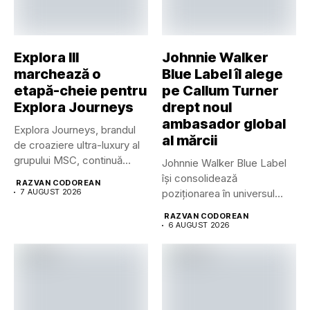
Explora III
Johnnie Walker
marchează o
Blue Label îl alege
etapă-cheie pentru
pe Callum Turner
Explora Journeys
drept noul
ambasador global
Explora Journeys, brandul
al mărcii
de croaziere ultra-luxury al
grupului MSC, continuă
Johnnie Walker Blue Label
dezvoltarea uneia...
își consolidează
RAZVAN CODOREAN
7 AUGUST 2026
poziționarea în universul
luxului contemporan prin...
RAZVAN CODOREAN
6 AUGUST 2026