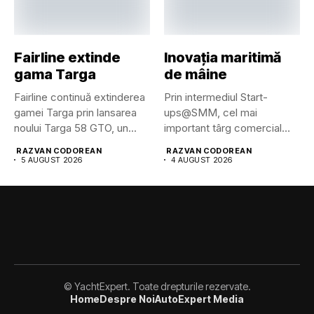
Fairline extinde
Inovația maritimă
gama Targa
de mâine
Fairline continuă extinderea
Prin intermediul Start-
gamei Targa prin lansarea
ups@SMM, cel mai
noului Targa 58 GTO, un...
important târg comercial
maritim din lume pune...
RAZVAN CODOREAN
RAZVAN CODOREAN
5 AUGUST 2026
4 AUGUST 2026
© YachtExpert. Toate drepturile rezervate.
Home
Despre Noi
AutoExpert Media