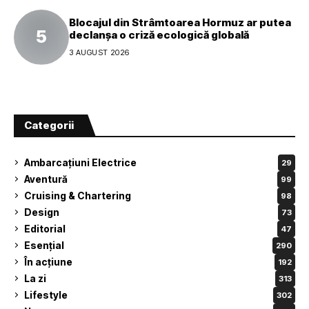
Blocajul din Strâmtoarea Hormuz ar putea
declanșa o criză ecologică globală
3 AUGUST 2026
Categorii
Ambarcațiuni Electrice
29
Aventură
99
Cruising & Chartering
98
Design
73
Editorial
47
Esențial
290
În acțiune
192
La zi
313
Lifestyle
302