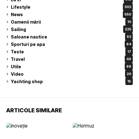
Lifestyle
302
News
550
Oamenii mării
10
Sailing
225
Saloane nautice
92
Sporturi pe apa
84
Teste
17
Travel
49
Utile
88
Video
20
Yachting shop
15
ARTICOLE SIMILARE