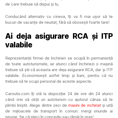
de care trebuie să dispui și tu.
Conducând alternativ cu cineva, îți va fi mai ușor să te
bucuri de vacanțe de neuitat, fără să obosești foarte tare!
Ai deja asigurare RCA și ITP
valabile
Reprezentanții firmei de închirieri se ocupă în permanență
de toate autoturismele, iar atunci când închiriezi o mașină
trebuie să știi că aceasta are deja asigurare RCA, dar și ITP
valabile. Economisești astfel timp și bani, pentru că nu
trebuie să te ocupi personal de aceste aspecte.
Caroutis.com
îți stă la dispoziție 24 de ore din 24 atunci
când vrei să obții un autoturism cu ajutorul căruia să te
plimbi liniștit. Alege dintre zeci de
masini de inchiriat
și uită
de mijloacele de transport în comun: mergi oriunde ai
nevoie, fie că pleci în concediu sau rămâi în oraș!