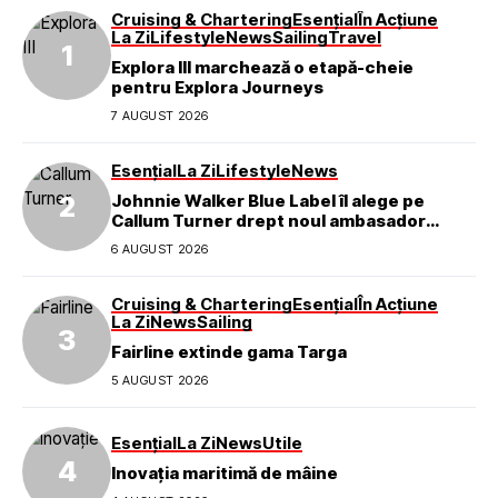
Cruising & Chartering
Esențial
În Acțiune
La Zi
Lifestyle
News
Sailing
Travel
Explora III marchează o etapă-cheie
pentru Explora Journeys
7 AUGUST 2026
Esențial
La Zi
Lifestyle
News
Johnnie Walker Blue Label îl alege pe
Callum Turner drept noul ambasador
global al mărcii
6 AUGUST 2026
Cruising & Chartering
Esențial
În Acțiune
La Zi
News
Sailing
Fairline extinde gama Targa
5 AUGUST 2026
Esențial
La Zi
News
Utile
Inovația maritimă de mâine