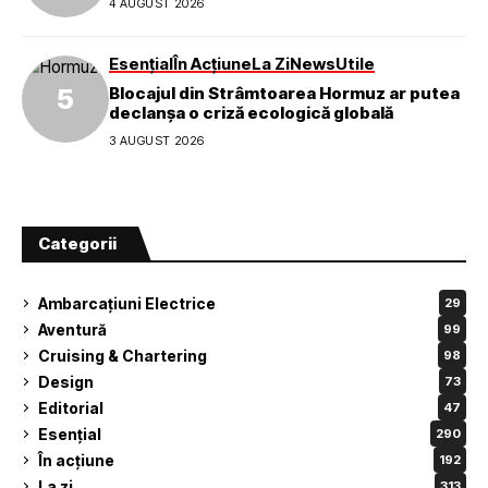
4 AUGUST 2026
Esențial
În Acțiune
La Zi
News
Utile
Blocajul din Strâmtoarea Hormuz ar putea
declanșa o criză ecologică globală
3 AUGUST 2026
Categorii
Ambarcațiuni Electrice
29
Aventură
99
Cruising & Chartering
98
Design
73
Editorial
47
Esențial
290
În acțiune
192
La zi
313