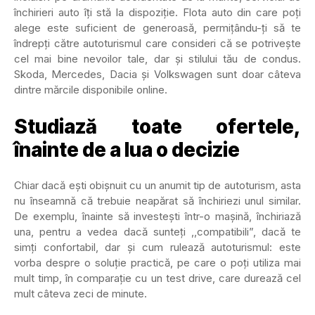
închirieri auto îți stă la dispoziție. Flota auto din care poți
alege este suficient de generoasă, permițându-ți să te
îndrepți către autoturismul care consideri că se potrivește
cel mai bine nevoilor tale, dar și stilului tău de condus.
Skoda, Mercedes, Dacia și Volkswagen sunt doar câteva
dintre mărcile disponibile online.
Studiază toate ofertele,
înainte de a lua o decizie
Chiar dacă ești obișnuit cu un anumit tip de autoturism, asta
nu înseamnă că trebuie neapărat să închiriezi unul similar.
De exemplu, înainte să investești într-o mașină, închiriază
una, pentru a vedea dacă sunteți ,,compatibili”, dacă te
simți confortabil, dar și cum rulează autoturismul: este
vorba despre o soluție practică, pe care o poți utiliza mai
mult timp, în comparație cu un test drive, care durează cel
mult câteva zeci de minute.