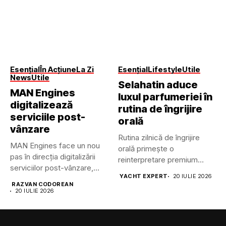
Esențial
În Acțiune
La Zi
Esențial
Lifestyle
Utile
News
Utile
Selahatin aduce
MAN Engines
luxul parfumeriei în
digitalizează
rutina de îngrijire
serviciile post-
orală
vânzare
Rutina zilnică de îngrijire
MAN Engines face un nou
orală primește o
pas în direcția digitalizării
reinterpretare premium
serviciilor post-vânzare,
odată cu intrarea...
YACHT EXPERT
20 IULIE 2026
lansând...
RAZVAN CODOREAN
20 IULIE 2026