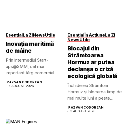
Esențial
La Zi
News
Utile
Esențial
În Acțiune
La Zi
News
Utile
Inovația maritimă
Blocajul din
de mâine
Strâmtoarea
Prin intermediul Start-
Hormuz ar putea
ups@SMM, cel mai
declanșa o criză
important târg comercial
ecologică globală
maritim din lume pune...
RAZVAN CODOREAN
Închiderea Strâmtorii
4 AUGUST 2026
Hormuz și blocarea timp de
mai multe luni a peste...
RAZVAN CODOREAN
3 AUGUST 2026