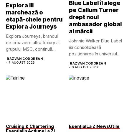
Blue Label îl alege
Explora III
pe Callum Turner
marchează o
drept noul
etapă-cheie pentru
ambasador global
Explora Journeys
al mărcii
Explora Journeys, brandul
Johnnie Walker Blue Label
de croaziere ultra-luxury al
își consolidează
grupului MSC, continuă
poziționarea în universul
dezvoltarea uneia...
RAZVAN CODOREAN
luxului contemporan prin...
7 AUGUST 2026
RAZVAN CODOREAN
6 AUGUST 2026
Cruising & Chartering
Esențial
La Zi
News
Utile
Esențial
În Acțiune
La Zi