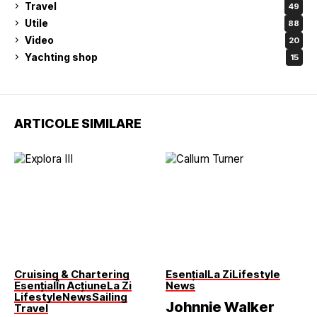
Travel
49
Utile
88
Video
20
Yachting shop
15
ARTICOLE SIMILARE
Cruising & Chartering
Esențial
La Zi
Lifestyle
Esențial
În Acțiune
La Zi
News
Lifestyle
News
Sailing
Johnnie Walker
Travel