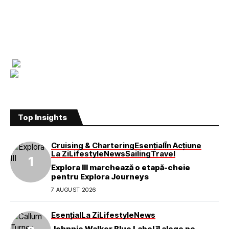
Top Insights
Cruising & Chartering
Esențial
În Acțiune
La Zi
Lifestyle
News
Sailing
Travel
Explora III marchează o etapă-cheie
pentru Explora Journeys
7 AUGUST 2026
Esențial
La Zi
Lifestyle
News
Johnnie Walker Blue Label îl alege pe