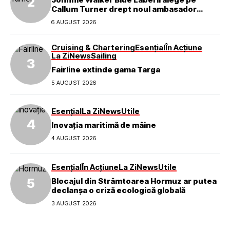
Callum Turner drept noul ambasador
global al mărcii
6 AUGUST 2026
Cruising & Chartering
Esențial
În Acțiune
La Zi
News
Sailing
Fairline extinde gama Targa
5 AUGUST 2026
Esențial
La Zi
News
Utile
Inovația maritimă de mâine
4 AUGUST 2026
Esențial
În Acțiune
La Zi
News
Utile
Blocajul din Strâmtoarea Hormuz ar putea
declanșa o criză ecologică globală
3 AUGUST 2026