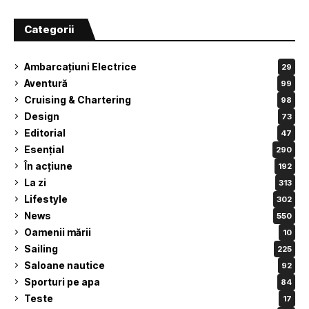
Categorii
Ambarcațiuni Electrice
29
Aventură
99
Cruising & Chartering
98
Design
73
Editorial
47
Esențial
290
În acțiune
192
La zi
313
Lifestyle
302
News
550
Oamenii mării
10
Sailing
225
Saloane nautice
92
Sporturi pe apa
84
Teste
17