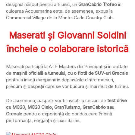
designul născut pentru a fi unic, un
GranCabrio Trofeo
în
culoarea Acquamarina este, de asemenea, expus la
Commercial Village de la Monte-Carlo Country Club.
Maserati și Giovanni Soldini
încheie o colaborare istorică
Maserati participă la ATP Masters din Principat și în calitate
de
mașină oficială a turneului, cu o flotă de SUV-uri Grecale
pentru a însoți campionii în deplasările dintre meciuri,
precum și oaspeții care se vor bucura și mai mult de turneu.
De asemenea, oaspeții vor fi invitați la sesiuni de
test drive
cu MC20, MC20 Cielo, GranTurismo, GranCabrio sau
Grecale
pentru o experiență de condus care îmbină
performanța, eleganța și luxul italian.