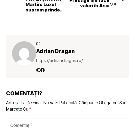
Prestige M8 face
Martin: Luxul
valuri în Asia
suprem prinde
rădăcini noi în
România
DE
Adrian Dragan
https://adriandragan.ro/
COMENTAȚI?
Adresa Ta De Email Nu Va Fi Publicată.
Câmpurile Obligatorii Sunt
Marcate Cu
*