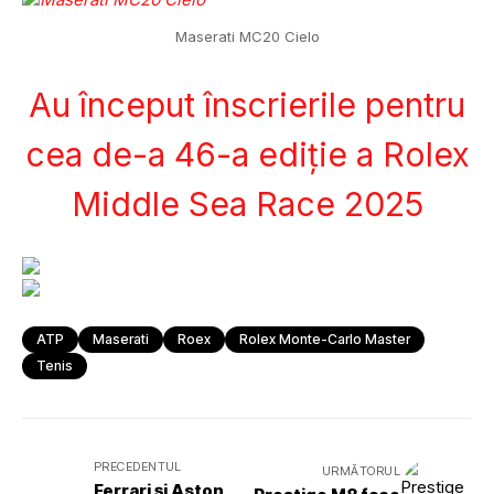
Maserati MC20 Cielo
Au început înscrierile pentru
cea de-a 46-a ediție a Rolex
Middle Sea Race 2025
ATP
Maserati
Roex
Rolex Monte-Carlo Master
Tenis
PRECEDENTUL
URMĂTORUL
Ferrari și Aston