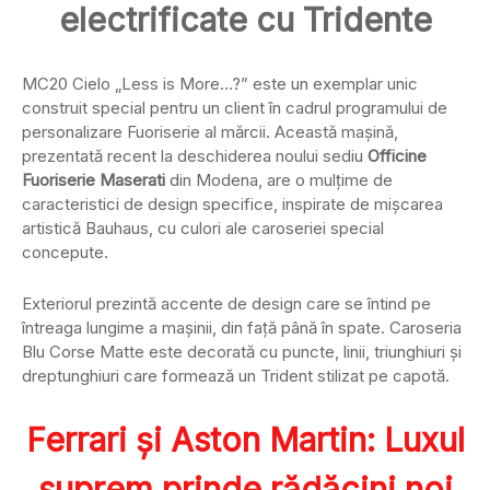
electrificate cu Tridente
MC20 Cielo „Less is More…?” este un exemplar unic
construit special pentru un client în cadrul programului de
personalizare Fuoriserie al mărcii. Această mașină,
prezentată recent la deschiderea noului sediu
Officine
Fuoriserie Maserati
din Modena, are o mulțime de
caracteristici de design specifice, inspirate de mișcarea
artistică Bauhaus, cu culori ale caroseriei special
concepute.
Exteriorul prezintă accente de design care se întind pe
întreaga lungime a mașinii, din față până în spate. Caroseria
Blu Corse Matte este decorată cu puncte, linii, triunghiuri și
dreptunghiuri care formează un Trident stilizat pe capotă.
Ferrari și Aston Martin: Luxul
suprem prinde rădăcini noi