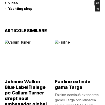
Video
20
Yachting shop
15
ARTICOLE SIMILARE
Johnnie Walker
Fairline extinde
Blue Label îl alege
gama Targa
pe Callum Turner
Fairline continuă extinderea
drept noul
gamei Targa prin lansarea
ambasador global