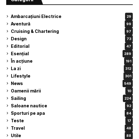
Ambarcațiuni Electrice
29
Aventură
99
Cruising & Chartering
97
Design
73
Editorial
47
Esențial
289
În acțiune
191
La zi
312
Lifestyle
301
News
549
Oamenii mării
10
Sailing
224
Saloane nautice
92
Sporturi pe apa
84
Teste
17
Travel
48
Utile
88