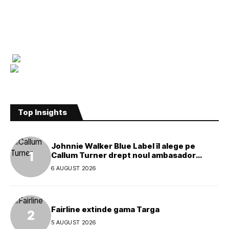
Top Insights
Johnnie Walker Blue Label îl alege pe
Callum Turner drept noul ambasador
global al mărcii
6 AUGUST 2026
Fairline extinde gama Targa
5 AUGUST 2026