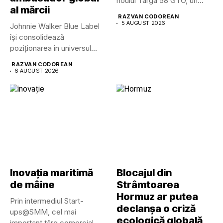
noului Targa 58 GTO, un...
al mărcii
RAZVAN CODOREAN
5 AUGUST 2026
Johnnie Walker Blue Label
își consolidează
poziționarea în universul
luxului contemporan prin...
RAZVAN CODOREAN
6 AUGUST 2026
Inovația maritimă
Blocajul din
de mâine
Strâmtoarea
Hormuz ar putea
Prin intermediul Start-
declanșa o criză
ups@SMM, cel mai
ecologică globală
important târg comercial