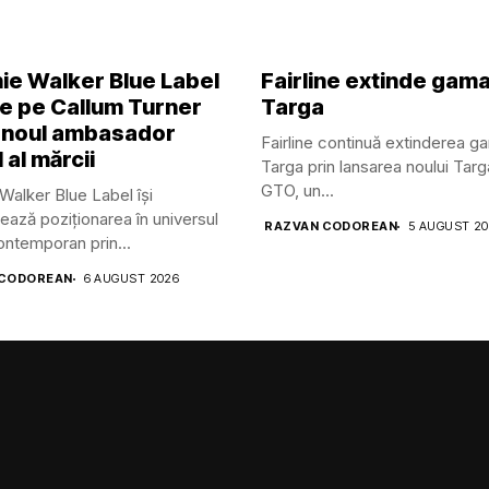
ie Walker Blue Label
Fairline extinde gam
ge pe Callum Turner
Targa
 noul ambasador
Fairline continuă extinderea g
 al mărcii
Targa prin lansarea noului Tar
GTO, un...
Walker Blue Label își
ează poziționarea în universul
RAZVAN CODOREAN
5 AUGUST 2
contemporan prin...
 CODOREAN
6 AUGUST 2026