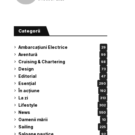
Categorii
Ambarcațiuni Electrice
29
Aventură
99
Cruising & Chartering
98
Design
73
Editorial
47
Esențial
290
În acțiune
192
La zi
313
Lifestyle
302
News
550
Oamenii mării
10
Sailing
225
Saloane nautice
92