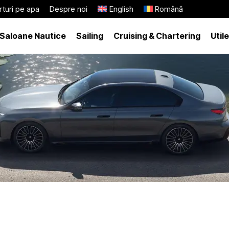
turi pe apa
Despre noi
English
Română
Saloane Nautice
Sailing
Cruising & Chartering
Utile