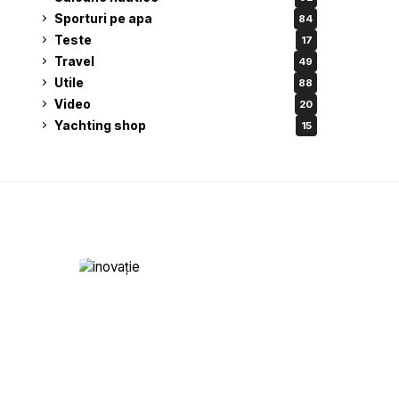
Sporturi pe apa
84
Teste
17
Travel
49
Utile
88
Video
20
Yachting shop
15