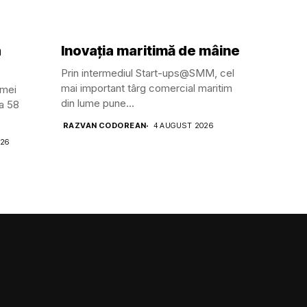
a
Inovația maritimă de mâine
Prin intermediul Start-ups@SMM, cel
mai important târg comercial maritim
amei
din lume pune...
ga 58
RAZVAN CODOREAN
4 AUGUST 2026
026