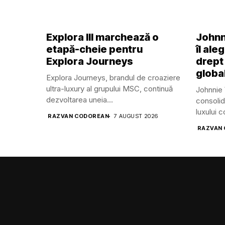
Explora III marchează o
Johnn
etapă-cheie pentru
îl ale
Explora Journeys
drept
global
Explora Journeys, brandul de croaziere
ultra-luxury al grupului MSC, continuă
Johnnie 
dezvoltarea uneia...
consolid
luxului 
RAZVAN CODOREAN
7 AUGUST 2026
RAZVAN