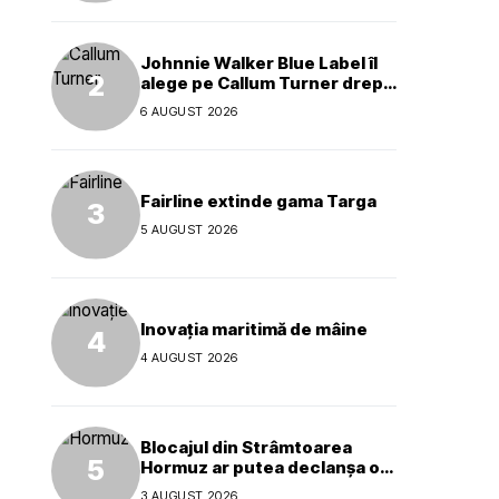
Johnnie Walker Blue Label îl
alege pe Callum Turner drept
noul ambasador global al
6 AUGUST 2026
mărcii
Fairline extinde gama Targa
5 AUGUST 2026
Inovația maritimă de mâine
4 AUGUST 2026
Blocajul din Strâmtoarea
Hormuz ar putea declanșa o
criză ecologică globală
3 AUGUST 2026