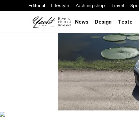
Editorial
Lifestyle
Yachting shop
Travel
Spor
News
Design
Teste