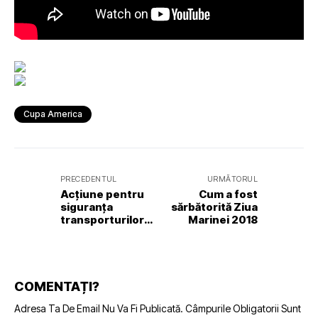
Cupa America
PRECEDENTUL
URMĂTORUL
Acțiune pentru
Cum a fost
siguranța
sărbătorită Ziua
transporturilor
Marinei 2018
navale
COMENTAȚI?
Adresa Ta De Email Nu Va Fi Publicată.
Câmpurile Obligatorii Sunt