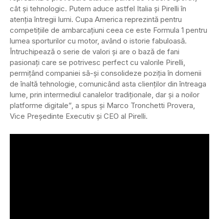
cât și tehnologic. Putem aduce astfel Italia și Pirelli în
atenția întregii lumi. Cupa America reprezintă pentru
competițiile de ambarcațiuni ceea ce este Formula 1 pentru
lumea sporturilor cu motor, având o istorie fabuloasă.
Întruchipează o serie de valori și are o bază de fani
pasionați care se potrivesc perfect cu valorile Pirelli,
permițând companiei să-și consolideze poziția în domenii
de înaltă tehnologie, comunicând asta clienților din întreaga
lume, prin intermediul canalelor tradiționale, dar și a noilor
platforme digitale”, a spus și Marco Tronchetti Provera,
Vice Președinte Executiv și CEO al Pirelli.