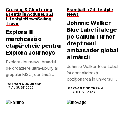
Cruising & Chartering
Esențial
La Zi
Lifestyle
Esențial
În Acțiune
La Zi
News
Lifestyle
News
Sailing
Johnnie Walker
Travel
Blue Label îl alege
Explora III
pe Callum Turner
marchează o
drept noul
etapă-cheie pentru
ambasador global
Explora Journeys
al mărcii
Explora Journeys, brandul
Johnnie Walker Blue Label
de croaziere ultra-luxury al
își consolidează
grupului MSC, continuă
poziționarea în universul
dezvoltarea uneia...
RAZVAN CODOREAN
luxului contemporan prin...
7 AUGUST 2026
RAZVAN CODOREAN
6 AUGUST 2026