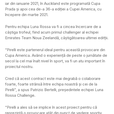
iar din ianuarie 2021, în Auckland este programată Cupa
Prada și apoi cea de-a 36-a ediției a Cupei America, cu
începere din martie 2021.
Pentru echipa Luna Rossa va fi a cincea încercare de a
câștiga trofeul, fiind acum primul challenger al echipei
Emirates Team Noua Zeelandă, câștigătoarea ultimei editții.
“Pirelli este partenerul ideal pentru această provocare din
Cupa America. Având o experiență de peste o jumătate de
secol la cel mai înalt nivel în sport, va fi un atu important în
proiectul nostru.
Cred că acest contract este mai degrabă o colaborare
foarte, foarte strânsă între echipa noastră și cei de la
Pirelli”, a spus Patrizio Bertelli, președintele echipei Luna
Rossa Challenge.
“Pirelli a ales să se implice în acest proiect pentru că
reprezintă o provocare atât din punct de vedere sportiv,