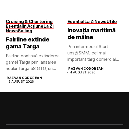
Cruising & Chartering
Esențial
La Zi
News
Utile
Esențial
În Acțiune
La Zi
Inovația maritimă
News
Sailing
de mâine
Fairline extinde
gama Targa
Prin intermediul Start-
ups@SMM, cel mai
Fairline continuă extinderea
important târg comercial
gamei Targa prin lansarea
maritim din lume pune...
noului Targa 58 GTO, un...
RAZVAN CODOREAN
4 AUGUST 2026
RAZVAN CODOREAN
5 AUGUST 2026