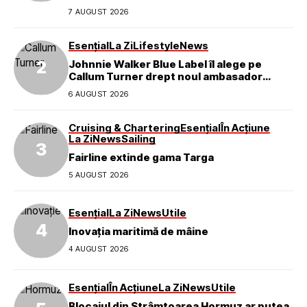
7 AUGUST 2026
Esențial
La Zi
Lifestyle
News
Johnnie Walker Blue Label îl alege pe
Callum Turner drept noul ambasador
global al mărcii
6 AUGUST 2026
Cruising & Chartering
Esențial
În Acțiune
La Zi
News
Sailing
Fairline extinde gama Targa
5 AUGUST 2026
Esențial
La Zi
News
Utile
Inovația maritimă de mâine
4 AUGUST 2026
Esențial
În Acțiune
La Zi
News
Utile
Blocajul din Strâmtoarea Hormuz ar putea