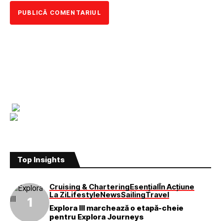
Top Insights
Cruising & Chartering
Esențial
În Acțiune
La Zi
Lifestyle
News
Sailing
Travel
Explora III marchează o etapă-cheie
pentru Explora Journeys