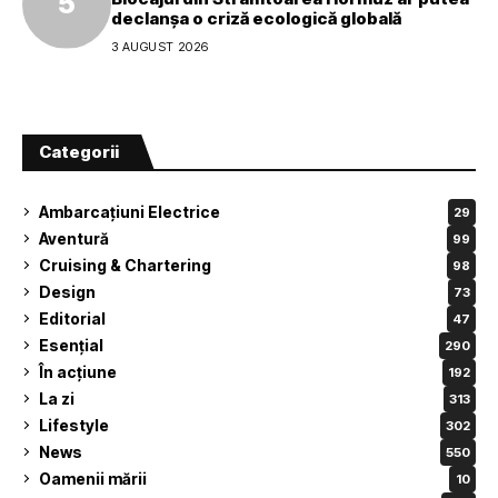
declanșa o criză ecologică globală
3 AUGUST 2026
Categorii
Ambarcațiuni Electrice
29
Aventură
99
Cruising & Chartering
98
Design
73
Editorial
47
Esențial
290
În acțiune
192
La zi
313
Lifestyle
302
News
550
Oamenii mării
10