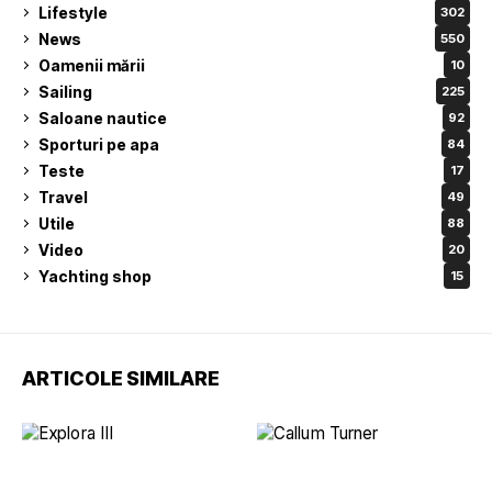
Lifestyle
302
News
550
Oamenii mării
10
Sailing
225
Saloane nautice
92
Sporturi pe apa
84
Teste
17
Travel
49
Utile
88
Video
20
Yachting shop
15
ARTICOLE SIMILARE