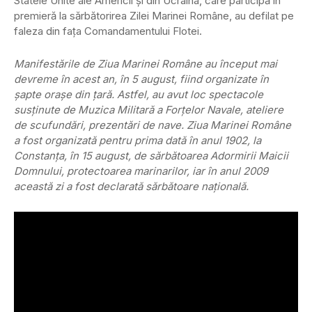
Statele Unite ale Americii şi din Ucraina, care participă în
premieră la sărbătorirea Zilei Marinei Române, au defilat pe
faleza din faţa Comandamentului Flotei.
Manifestările de Ziua Marinei Române au început mai
devreme în acest an, în 5 august, fiind organizate în
şapte oraşe din ţară. Astfel, au avut loc spectacole
susţinute de Muzica Militară a Forţelor Navale, ateliere
de scufundări, prezentări de nave.
Ziua Marinei Române
a fost organizată pentru prima dată în anul 1902, la
Constanţa, în 15 august, de sărbătoarea Adormirii Maicii
Domnului, protectoarea marinarilor, iar în anul 2009
această zi a fost declarată sărbătoare naţională.