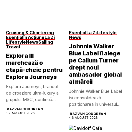
Cruising & Chartering
Esențial
La Zi
Lifestyle
Esențial
În Acțiune
La Zi
News
Lifestyle
News
Sailing
Johnnie Walker
Travel
Blue Label îl alege
Explora III
pe Callum Turner
marchează o
drept noul
etapă-cheie pentru
ambasador global
Explora Journeys
al mărcii
Explora Journeys, brandul
Johnnie Walker Blue Label
de croaziere ultra-luxury al
își consolidează
grupului MSC, continuă
poziționarea în universul
dezvoltarea uneia...
RAZVAN CODOREAN
luxului contemporan prin...
7 AUGUST 2026
RAZVAN CODOREAN
6 AUGUST 2026