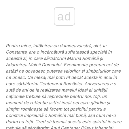
ad
Pentru mine, întâlnirea cu dumneavoastră, aici, la
Constanţa, are o încărcătură sufletească specială în
această zi, în care sărbătorim Marina Română şi
Adormirea Maicii Domnului. Evenimente precum cel de
astăzi ne dovedesc puterea valorilor şi simbolurilor care
ne unesc. Ce mesaj mai potrivit decât acesta în anul în
care sărbătorim Centenarul României. Aniversarea a o
sută de ani de la realizarea marelui ideal al unităţii
naţionale trebuie să reprezinte pentru noi, toţi, un
moment de reflecţie astfel încât cei care gândim şi
simţim româneşte să facem tot posibilul pentru a
construi împreună o Românie mai bună, aşa cum ne-o
dorim cu toţii. Cred că tocmai acesta este spiritul în care
trebuie să sărbătorim Anul Centenar.(Klaus Iohannis)