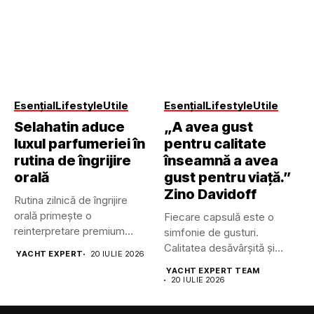
Esențial
Lifestyle
Utile
Esențial
Lifestyle
Utile
Selahatin aduce
„A avea gust
luxul parfumeriei în
pentru calitate
rutina de îngrijire
înseamnă a avea
orală
gust pentru viață.”
Zino Davidoff
Rutina zilnică de îngrijire
orală primește o
Fiecare capsulă este o
reinterpretare premium
simfonie de gusturi.
odată cu intrarea...
Calitatea desăvârșită și
YACHT EXPERT
20 IULIE 2026
răsfățul pur...
YACHT EXPERT TEAM
20 IULIE 2026