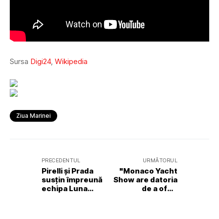
Sursa
Digi24
,
Wikipedia
Ziua Marinei
PRECEDENTUL
URMĂTORUL
Pirelli și Prada
"Monaco Yacht
susțin împreună
Show are datoria
echipa Luna
de a oferi
Rossa în Cupa
vizitatorilor cea
America
mai bună
experiență!"