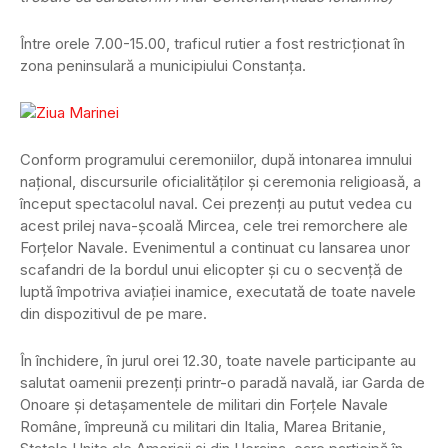
Între orele 7.00-15.00, traficul rutier a fost restricţionat în
zona peninsulară a municipiului Constanţa.
Conform programului ceremoniilor, după intonarea imnului
naţional, discursurile oficialităţilor şi ceremonia religioasă, a
început spectacolul naval. Cei prezenți au putut vedea cu
acest prilej nava-şcoală Mircea, cele trei remorchere ale
Forţelor Navale. Evenimentul a continuat cu lansarea unor
scafandri de la bordul unui elicopter şi cu o secvenţă de
luptă împotriva aviaţiei inamice, executată de toate navele
din dispozitivul de pe mare.
În închidere, în jurul orei 12.30, toate navele participante au
salutat oamenii prezenți printr-o paradă navală, iar Garda de
Onoare şi detaşamentele de militari din Forţele Navale
Române, împreună cu militari din Italia, Marea Britanie,