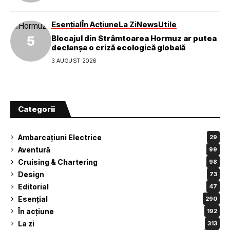
Esențial
În Acțiune
La Zi
News
Utile
Blocajul din Strâmtoarea Hormuz ar putea
declanșa o criză ecologică globală
3 AUGUST 2026
Categorii
Ambarcațiuni Electrice
29
Aventură
99
Cruising & Chartering
98
Design
73
Editorial
47
Esențial
290
În acțiune
192
La zi
313