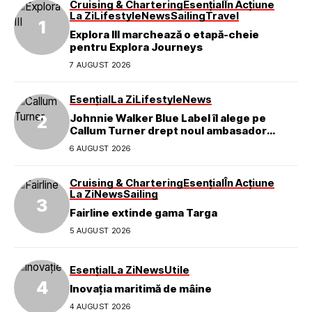
Cruising & Chartering
Esențial
În Acțiune
La Zi
Lifestyle
News
Sailing
Travel
Explora III marchează o etapă-cheie
pentru Explora Journeys
7 AUGUST 2026
Esențial
La Zi
Lifestyle
News
Johnnie Walker Blue Label îl alege pe
Callum Turner drept noul ambasador
global al mărcii
6 AUGUST 2026
Cruising & Chartering
Esențial
În Acțiune
La Zi
News
Sailing
Fairline extinde gama Targa
5 AUGUST 2026
Esențial
La Zi
News
Utile
Inovația maritimă de mâine
4 AUGUST 2026