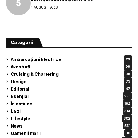
4 AUGUST 2026
Categorii
Ambarcațiuni Electrice
29
Aventură
99
Cruising & Chartering
98
Design
73
Editorial
47
Esențial
291
În acțiune
192
La zi
314
Lifestyle
302
News
551
Oamenii mării
10