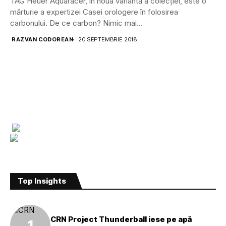
TAG Heuer Aquaracer, în noua variantă a colecției, este o
mărturie a expertizei Casei orologere în folosirea
carbonului. De ce carbon? Nimic mai...
RAZVAN CODOREAN
20 SEPTEMBRIE 2018
Top Insights
CRN Project Thunderball iese pe apă