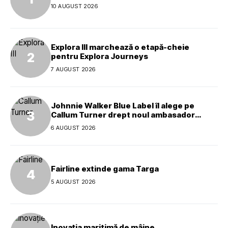
10 AUGUST 2026
Explora III marchează o etapă-cheie
pentru Explora Journeys
7 AUGUST 2026
Johnnie Walker Blue Label îl alege pe
Callum Turner drept noul ambasador
global al mărcii
6 AUGUST 2026
Fairline extinde gama Targa
5 AUGUST 2026
Inovația maritimă de mâine