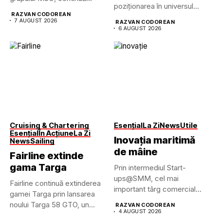
poziționarea în universul
dezvoltarea uneia...
RAZVAN CODOREAN
luxului contemporan prin...
7 AUGUST 2026
RAZVAN CODOREAN
6 AUGUST 2026
Cruising & Chartering
Esențial
La Zi
News
Utile
Esențial
În Acțiune
La Zi
Inovația maritimă
News
Sailing
de mâine
Fairline extinde
gama Targa
Prin intermediul Start-
ups@SMM, cel mai
Fairline continuă extinderea
important târg comercial
gamei Targa prin lansarea
maritim din lume pune...
noului Targa 58 GTO, un...
RAZVAN CODOREAN
4 AUGUST 2026