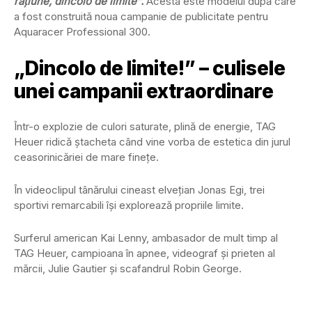
rațiune, dincolo de limite”.
Acesta este modelul după care
a fost construită noua campanie de publicitate pentru
Aquaracer Professional 300.
„Dincolo de limite!” – culisele
unei campanii extraordinare
Într-o explozie de culori saturate, plină de energie, TAG
Heuer ridică ștacheta când vine vorba de estetica din jurul
ceasorinicăriei de mare finețe.
În videoclipul tânărului cineast elvețian Jonas Egi, trei
sportivi remarcabili își explorează propriile limite.
Surferul american Kai Lenny, ambasador de mult timp al
TAG Heuer, campioana în apnee, videograf și prieten al
mărcii, Julie Gautier și scafandrul Robin George.