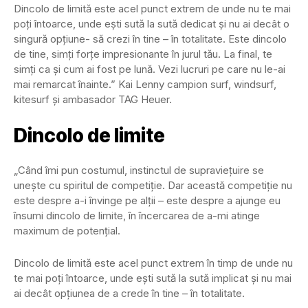
Dincolo de limită este acel punct extrem de unde nu te mai
poți întoarce, unde ești sută la sută dedicat și nu ai decât o
singură opțiune- să crezi în tine – în totalitate. Este dincolo
de tine, simți forțe impresionante în jurul tău. La final, te
simți ca și cum ai fost pe lună. Vezi lucruri pe care nu le-ai
mai remarcat înainte.” Kai Lenny campion surf, windsurf,
kitesurf și ambasador TAG Heuer.
Dincolo de limite
„Când îmi pun costumul, instinctul de supraviețuire se
unește cu spiritul de competiție. Dar această competiție nu
este despre a-i învinge pe alții – este despre a ajunge eu
însumi dincolo de limite, în încercarea de a-mi atinge
maximum de potențial.
Dincolo de limită este acel punct extrem în timp de unde nu
te mai poți întoarce, unde ești sută la sută implicat și nu mai
ai decât opțiunea de a crede în tine – în totalitate.