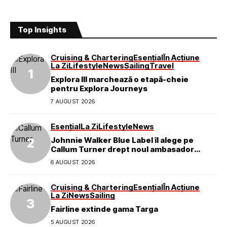
Top Insights
Cruising & Chartering
Esențial
În Acțiune
La Zi
Lifestyle
News
Sailing
Travel
Explora III marchează o etapă-cheie
pentru Explora Journeys
7 AUGUST 2026
Esențial
La Zi
Lifestyle
News
Johnnie Walker Blue Label îl alege pe
Callum Turner drept noul ambasador
global al mărcii
6 AUGUST 2026
Cruising & Chartering
Esențial
În Acțiune
La Zi
News
Sailing
Fairline extinde gama Targa
5 AUGUST 2026