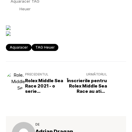
Aquaracer TAG
Heuer
Aquaracer
TAG Heuer
PRECEDENTUL
URMĂTORUL
Rolex Middle Sea
Înscrierile pentru
Race 2021 - o
Rolex Middle Sea
serie
Race au atins
impresionantă de
borna de 100 de
concurenți la
yachturi
start
DE
Adrian Dragan