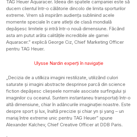
TAG Heuer Aquaracer. Ideea din spatele campaniei este să
ducem clientul într-o călătorie dincolo de limita sporturilor
extreme. Vrem să inspirăm audiența subliniind acele
momente speciale în care atleții de clasă mondială
depășesc limitele și intră într-o nouă dimensiune. Făcănd
asta am putut arăta calitățile incredibile ale gamei
Aquaracer.” explică George Ciz, Chief Marketing Officer
pentru TAG Heuer.
Ulysse Nardin experți în navigație
„Decizia de a utilkiza imagini restilizate, utilizănd culori
saturate și imagini abstracte desprinse parcă din science
fiction depășesc clieșeele normale asociate surfingului și
imaginilor cu oceanul. Suntem instantaneu transportați într-o
altă dimensiune, chiar în adâncurile imaginației noastre. Este
despre sport și lux, înaltă precizie și chiar yn și yang – un
mariaj între extreme unic pentru TAG Heuer” spune
Alexander Kalchev, Chief Creative Officer at DDB Paris.