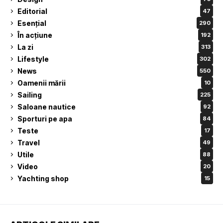
Editorial
47
Esențial
290
În acțiune
192
La zi
313
Lifestyle
302
News
550
Oamenii mării
10
Sailing
225
Saloane nautice
92
Sporturi pe apa
84
Teste
17
Travel
49
Utile
88
Video
20
Yachting shop
15