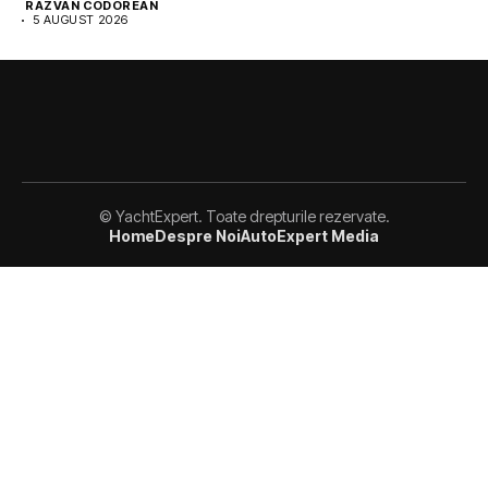
RAZVAN CODOREAN
5 AUGUST 2026
© YachtExpert. Toate drepturile rezervate.
Home
Despre Noi
AutoExpert Media