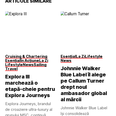
ARTICOLE SIMILARE
Cruising & Chartering
Esențial
La Zi
Lifestyle
Esențial
În Acțiune
La Zi
News
Lifestyle
News
Sailing
Johnnie Walker
Travel
Blue Label îl alege
Explora III
pe Callum Turner
marchează o
drept noul
etapă-cheie pentru
ambasador global
Explora Journeys
al mărcii
Explora Journeys, brandul
Johnnie Walker Blue Label
de croaziere ultra-luxury al
își consolidează
grupului MSC, continuă