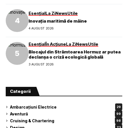
Esențial
La Zi
News
Utile
Inovația maritimă de mâine
4 AUGUST 2026
Esențial
În Acțiune
La Zi
News
Utile
Blocajul din Strâmtoarea Hormuz ar putea
declanșa o criză ecologică globală
3 AUGUST 2026
Categorii
Ambarcațiuni Electrice
29
Aventură
99
Cruising & Chartering
98
Design
73