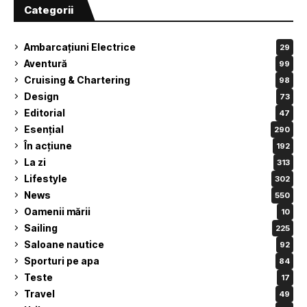
Categorii
Ambarcațiuni Electrice
29
Aventură
99
Cruising & Chartering
98
Design
73
Editorial
47
Esențial
290
În acțiune
192
La zi
313
Lifestyle
302
News
550
Oamenii mării
10
Sailing
225
Saloane nautice
92
Sporturi pe apa
84
Teste
17
Travel
49