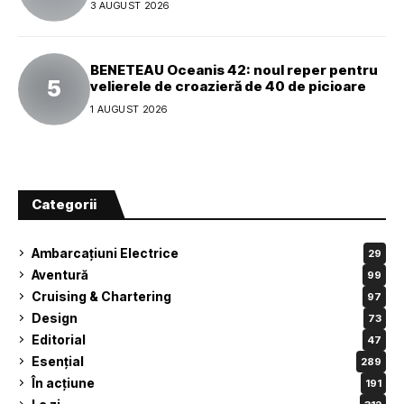
3 AUGUST 2026
BENETEAU Oceanis 42: noul reper pentru
velierele de croazieră de 40 de picioare
1 AUGUST 2026
Categorii
Ambarcațiuni Electrice
29
Aventură
99
Cruising & Chartering
97
Design
73
Editorial
47
Esențial
289
În acțiune
191