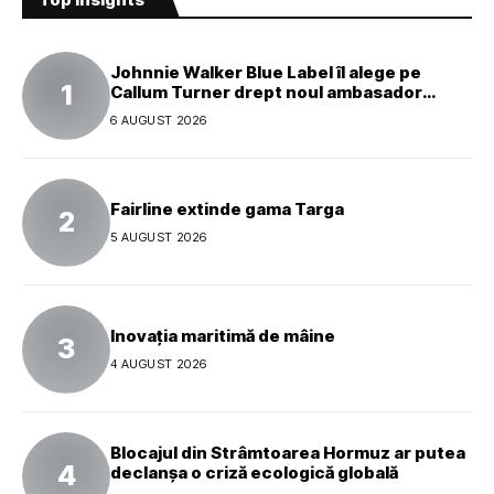
Johnnie Walker Blue Label îl alege pe
Callum Turner drept noul ambasador
global al mărcii
6 AUGUST 2026
Fairline extinde gama Targa
5 AUGUST 2026
Inovația maritimă de mâine
4 AUGUST 2026
Blocajul din Strâmtoarea Hormuz ar putea
declanșa o criză ecologică globală