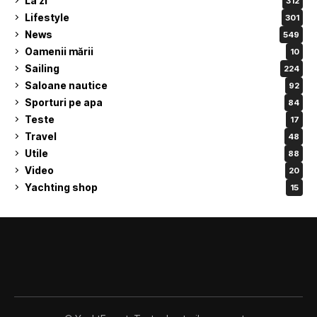
La zi
312
Lifestyle
301
News
549
Oamenii mării
10
Sailing
224
Saloane nautice
92
Sporturi pe apa
84
Teste
17
Travel
48
Utile
88
Video
20
Yachting shop
15