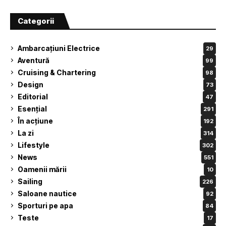
Categorii
Ambarcațiuni Electrice
29
Aventură
99
Cruising & Chartering
98
Design
73
Editorial
47
Esențial
291
În acțiune
192
La zi
314
Lifestyle
302
News
551
Oamenii mării
10
Sailing
226
Saloane nautice
92
Sporturi pe apa
84
Teste
17