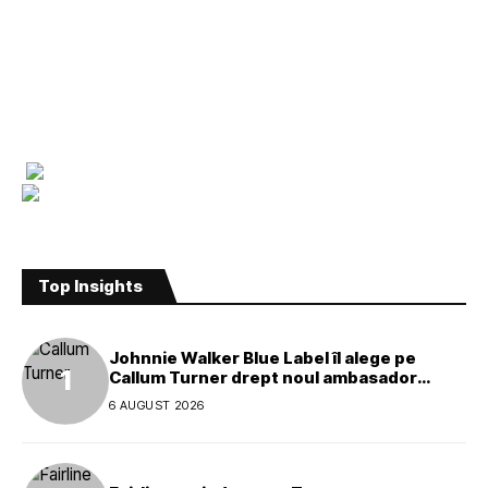
Top Insights
Johnnie Walker Blue Label îl alege pe
Callum Turner drept noul ambasador
global al mărcii
6 AUGUST 2026