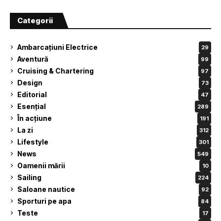
Categorii
Ambarcațiuni Electrice
29
Aventură
99
Cruising & Chartering
97
Design
73
Editorial
47
Esențial
289
În acțiune
191
La zi
312
Lifestyle
301
News
549
Oamenii mării
10
Sailing
224
Saloane nautice
92
Sporturi pe apa
84
Teste
17