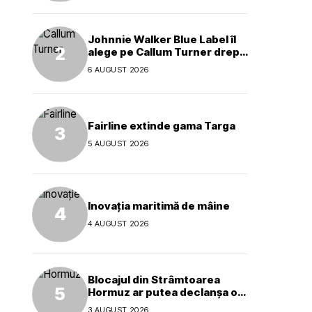
Johnnie Walker Blue Label îl
alege pe Callum Turner drept
noul ambasador global al
6 AUGUST 2026
mărcii
Fairline extinde gama Targa
5 AUGUST 2026
Inovația maritimă de mâine
4 AUGUST 2026
Blocajul din Strâmtoarea
Hormuz ar putea declanșa o
criză ecologică globală
3 AUGUST 2026