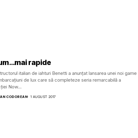
um…mai rapide
ructorul italian de iahturi Benetti a anunțat lansarea unei noi game
barcațiuni de lux care să completeze seria remarcabilă a
ției Now...
AN CODOREAN
1 AUGUST 2017