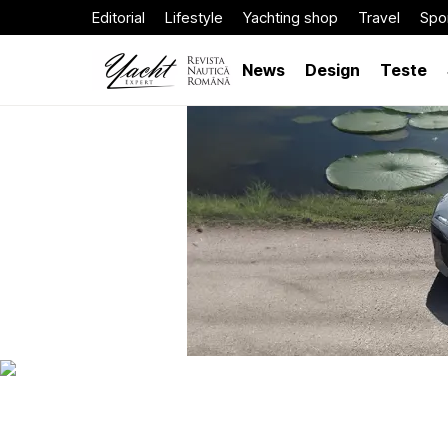
Editorial
Lifestyle
Yachting shop
Travel
Spor
News
Design
Teste