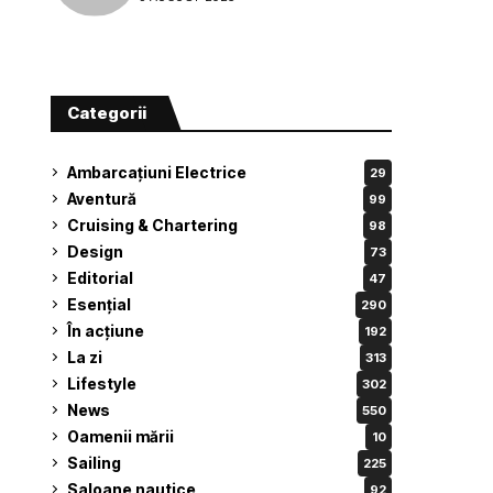
Categorii
Ambarcațiuni Electrice
29
Aventură
99
Cruising & Chartering
98
Design
73
Editorial
47
Esențial
290
În acțiune
192
La zi
313
Lifestyle
302
News
550
Oamenii mării
10
Sailing
225
Saloane nautice
92