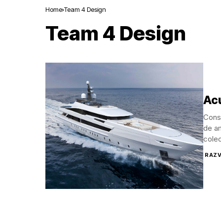
Home
Team 4 Design
Team 4 Design
Ac
Const
de am
colec
RAZV