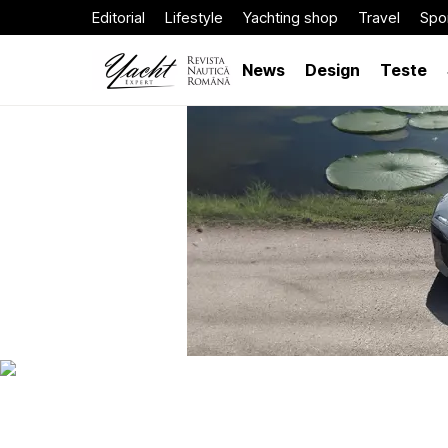
Editorial
Lifestyle
Yachting shop
Travel
Spor
News
Design
Teste