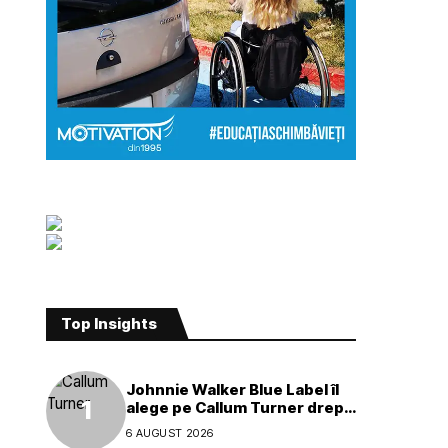
Top Insights
Johnnie Walker Blue Label îl
alege pe Callum Turner drept
noul ambasador global al
6 AUGUST 2026
mărcii