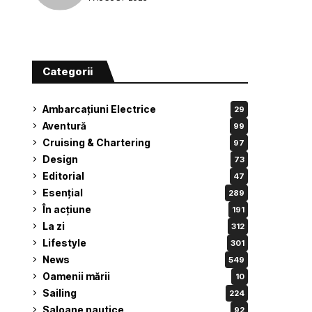
Categorii
Ambarcațiuni Electrice
29
Aventură
99
Cruising & Chartering
97
Design
73
Editorial
47
Esențial
289
În acțiune
191
La zi
312
Lifestyle
301
News
549
Oamenii mării
10
Sailing
224
Saloane nautice
92