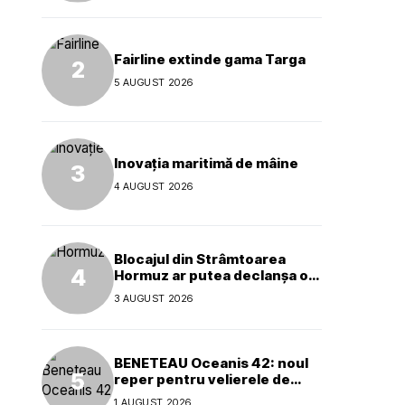
Fairline extinde gama Targa
5 AUGUST 2026
Inovația maritimă de mâine
4 AUGUST 2026
Blocajul din Strâmtoarea
Hormuz ar putea declanșa o
criză ecologică globală
3 AUGUST 2026
BENETEAU Oceanis 42: noul
reper pentru velierele de
croazieră de 40 de picioare
1 AUGUST 2026