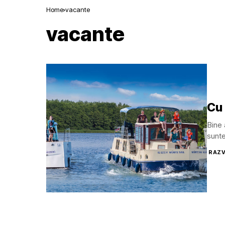
Home
vacante
vacante
Cu 
Bine 
sunte
RAZV