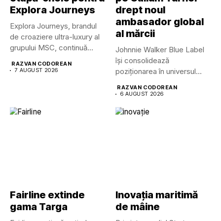
Explora Journeys
drept noul
ambasador global
Explora Journeys, brandul
al mărcii
de croaziere ultra-luxury al
grupului MSC, continuă
Johnnie Walker Blue Label
dezvoltarea uneia...
își consolidează
RAZVAN CODOREAN
7 AUGUST 2026
poziționarea în universul
luxului contemporan prin...
RAZVAN CODOREAN
6 AUGUST 2026
Fairline extinde
Inovația maritimă
gama Targa
de mâine