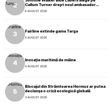
Johnnie Walker Blue Label îl alege pe
Callum Turner drept noul ambasador
global al mărcii
6 AUGUST 2026
Fairline extinde gama Targa
5 AUGUST 2026
Inovația maritimă de mâine
4 AUGUST 2026
Blocajul din Strâmtoarea Hormuz ar putea
declanșa o criză ecologică globală
3 AUGUST 2026