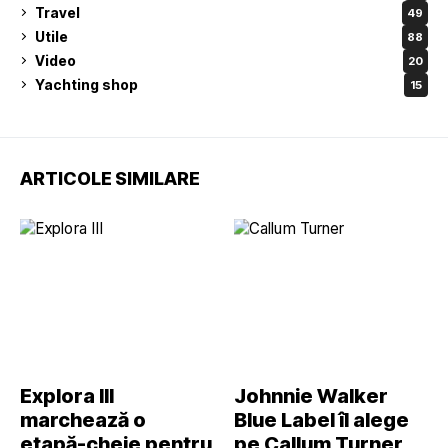
Travel
49
Utile
88
Video
20
Yachting shop
15
ARTICOLE SIMILARE
Explora III
Johnnie Walker
marchează o
Blue Label îl alege
etapă-cheie pentru
pe Callum Turner