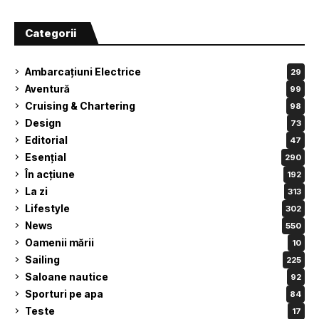
Categorii
Ambarcațiuni Electrice
29
Aventură
99
Cruising & Chartering
98
Design
73
Editorial
47
Esențial
290
În acțiune
192
La zi
313
Lifestyle
302
News
550
Oamenii mării
10
Sailing
225
Saloane nautice
92
Sporturi pe apa
84
Teste
17