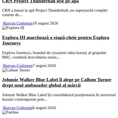
CRN Project Thunderball iese pe apă
CRN a lansat la apă Project Thunderball, un superyacht complet
custom de...
Razvan Codorean
10 august 2026
Explora III marchează o etapă-cheie pentru Explora
Journeys
Explora Journeys, brandul de croaziere ultra-luxury al grupului
MSC, continuă dezvoltarea uneia...
Razvan Codorean
7 august 2026
Johnnie Walker Blue Label îl alege pe Callum Turner
drept noul ambasador global al mărcii
Johnnie Walker Blue Label își consolidează poziționarea în universul
luxului contemporan prin...
Razvan Codorean
6 august 2026