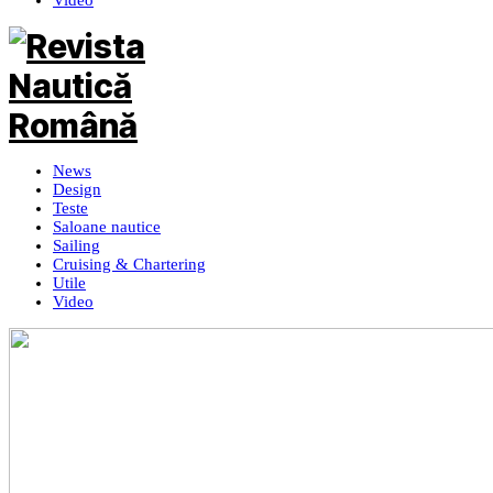
Video
News
Design
Teste
Saloane nautice
Sailing
Cruising & Chartering
Utile
Video