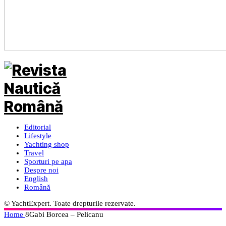
Editorial
Lifestyle
Yachting shop
Travel
Sporturi pe apa
Despre noi
English
Română
© YachtExpert. Toate drepturile rezervate.
Home
8Gabi Borcea – Pelicanu