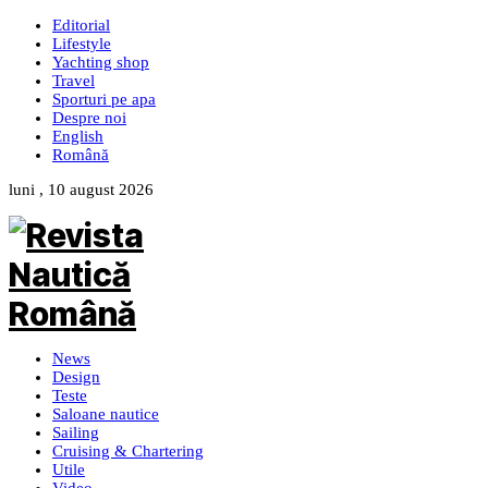
Editorial
Lifestyle
Yachting shop
Travel
Sporturi pe apa
Despre noi
English
Română
luni , 10 august 2026
News
Design
Teste
Saloane nautice
Sailing
Cruising & Chartering
Utile