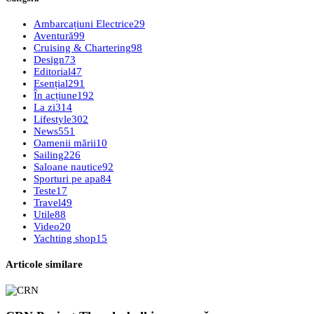
Ambarcațiuni Electrice
29
Aventură
99
Cruising & Chartering
98
Design
73
Editorial
47
Esențial
291
În acțiune
192
La zi
314
Lifestyle
302
News
551
Oamenii mării
10
Sailing
226
Saloane nautice
92
Sporturi pe apa
84
Teste
17
Travel
49
Utile
88
Video
20
Yachting shop
15
Articole similare