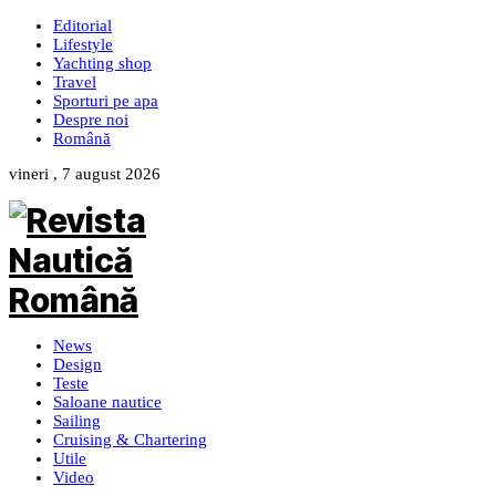
Editorial
Lifestyle
Yachting shop
Travel
Sporturi pe apa
Despre noi
Română
vineri , 7 august 2026
News
Design
Teste
Saloane nautice
Sailing
Cruising & Chartering
Utile
Video