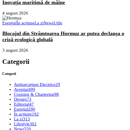
Inovația maritimă de mâine
4 august 2026
Esențial
În acțiune
La zi
News
Utile
Blocajul din Strâmtoarea Hormuz ar putea declanșa o
criză ecologică globală
3 august 2026
Categorii
Categorii
Ambarcațiuni Electrice
29
Aventură
99
Cruising & Chartering
98
Design
73
Editorial
47
Esențial
290
În acțiune
192
La zi
313
Lifestyle
302
News
550