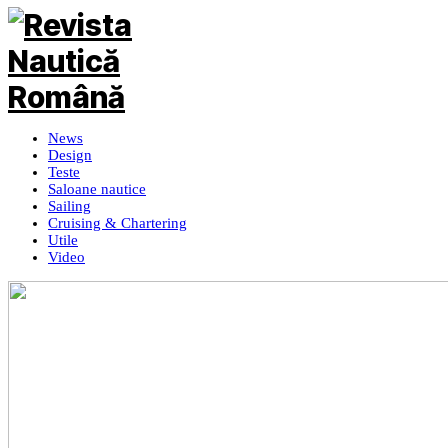
News
Design
Teste
Saloane nautice
Sailing
Cruising & Chartering
Utile
Video