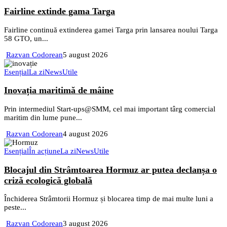
Fairline extinde gama Targa
Fairline continuă extinderea gamei Targa prin lansarea noului Targa
58 GTO, un...
Razvan Codorean
5 august 2026
Esențial
La zi
News
Utile
Inovația maritimă de mâine
Prin intermediul Start-ups@SMM, cel mai important târg comercial
maritim din lume pune...
Razvan Codorean
4 august 2026
Esențial
În acțiune
La zi
News
Utile
Blocajul din Strâmtoarea Hormuz ar putea declanșa o
criză ecologică globală
Închiderea Strâmtorii Hormuz și blocarea timp de mai multe luni a
peste...
Razvan Codorean
3 august 2026