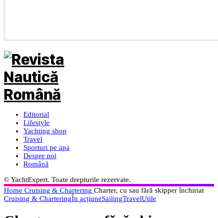
Editorial
Lifestyle
Yachting shop
Travel
Sporturi pe apa
Despre noi
Română
© YachtExpert. Toate drepturile rezervate.
Home
Cruising & Chartering
Charter, cu sau fără skipper închiriat
Cruising & Chartering
În acțiune
Sailing
Travel
Utile