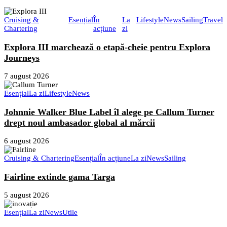
Cruising &
Esențial
În
La
Lifestyle
News
Sailing
Travel
Chartering
acțiune
zi
Explora III marchează o etapă-cheie pentru Explora
Journeys
7 august 2026
Esențial
La zi
Lifestyle
News
Johnnie Walker Blue Label îl alege pe Callum Turner
drept noul ambasador global al mărcii
6 august 2026
Cruising & Chartering
Esențial
În acțiune
La zi
News
Sailing
Fairline extinde gama Targa
5 august 2026
Esențial
La zi
News
Utile