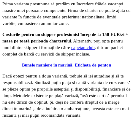
Prima varianta presupune să predăm cu încredere frâiele vacanței
noastre unei persoane competente. Firma de charter ne poate ajuta cu
variante în functie de eventuale preferinte: naționalitate, limbi
vorbite, cunoașterea anumitor zone.
Costurile pentru un skipper profesionist încep de la 150 EUR/zi +
masa pe toată perioada charterului
. Alternativ, poți opta pentru
unul dintre skipperii formați de către
capetan.club
, într-un pachet
complet de barcă cu servicii de skipper incluse.
Bunele maniere în marină. Eticheta de ponton
Dacă optezi pentru a doua variantă, trebuie să iei atitudine și să te
responsabilizezi. Studiază puțin piața și caută varianta de curs care să
se plieze optim pe propriile așteptări și disponibilități, financiare și de
timp. Metodele existente pe piață variază, însă este cert că permisul
nu este dificil de obținut. Și, deși ne conferă dreptul de a merge
direct în marină și de a inchiria o ambarcațiune, aceasta este cea mai
riscantă și mai puțin recomandată variantă.