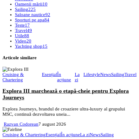
Oamenii mării
10
Sailing
225
Saloane nautice
92
Sporturi pe apa
84
Teste
17
Travel
49
Utile
88
Video
20
Yachting shop
15
Articole similare
Cruising &
Esențial
În
La
Lifestyle
News
Sailing
Travel
Chartering
acțiune
zi
Explora III marchează o etapă-cheie pentru Explora
Journeys
Explora Journeys, brandul de croaziere ultra-luxury al grupului
MSC, continuă dezvoltarea uneia...
Razvan Codorean
7 august 2026
Cruising & Chartering
Esențial
În acțiune
La zi
News
Sailing