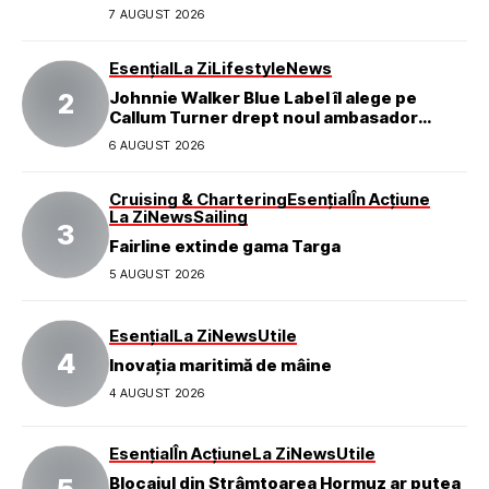
7 AUGUST 2026
Esențial
La Zi
Lifestyle
News
Johnnie Walker Blue Label îl alege pe
Callum Turner drept noul ambasador
global al mărcii
6 AUGUST 2026
Cruising & Chartering
Esențial
În Acțiune
La Zi
News
Sailing
Fairline extinde gama Targa
5 AUGUST 2026
Esențial
La Zi
News
Utile
Inovația maritimă de mâine
4 AUGUST 2026
Esențial
În Acțiune
La Zi
News
Utile
Blocajul din Strâmtoarea Hormuz ar putea