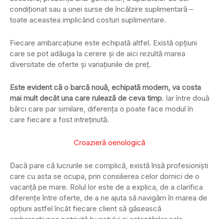
condiționat sau a unei surse de încălzire suplimentară –
toate aceastea implicând costuri suplimentare.
Fiecare ambarcațiune este echipată altfel. Există opțiuni
care se pot adăuga la cerere și de aici rezultă marea
diversitate de oferte și variațiunile de preț.
Este evident că o barcă nouă, echipată modern, va costa
mai mult decât una care rulează de ceva timp
. Iar între două
bărci care par similare, diferența o poate face modul în
care fiecare a fost intreținută.
Croazieră oenologică
Dacă pare că lucrurile se complică, există însă profesioniști
care cu asta se ocupa, prin consilierea celor dornici de o
vacanță pe mare. Rolul lor este de a explica, de a clarifica
diferențe între oferte, de a ne ajuta să navigăm în marea de
opțiuni astfel încât fiecare client să găsească