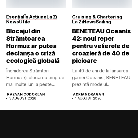
Esențial
În Acțiune
La Zi
Cruising & Chartering
News
Utile
La Zi
News
Sailing
Blocajul din
BENETEAU Oceanis
Strâmtoarea
42: noul reper
Hormuz ar putea
pentru velierele de
declanșa o criză
croazieră de 40 de
ecologică globală
picioare
Închiderea Strâmtorii
La 40 de ani de la lansarea
Hormuz și blocarea timp de
gamei Oceanis, BENETEAU
mai multe luni a peste...
prezintă modelul...
RAZVAN CODOREAN
ADRIAN DRAGAN
3 AUGUST 2026
1 AUGUST 2026