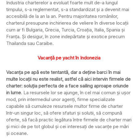
Industria charterelor a evoluat foarte mult de-a lungul
timpului, s-a reglementat, s-a standardizat și a devenit mai
accesibilă de la an la an. Pentru majoritatea românilor,
charterul presupune inchirierea de veliere în diverse locații
cum ar fi Bulgaria, Grecia, Turcia, Croația, Italia, Spania și
Franța. Și desigur, în zone indepărtate și exotice precum
Thailanda sau Caraibe.
Vacanță pe yacht în Indonezia
Vacanța pe apă este tentantă, dar a deține barci în mai
multe locații nu este realist, astfel că aici intervin firmele de
charter: soluția perfecta de a face sailing aproape oriunde
in lume
. La resursele lor se ajunge, în cel mai comun și ușor
mod, prin intermediul unor agenți, firme specializate
capabile să cumuleze resursele multor firme de charter
într-un singur loc, să ofere sfaturi și solutii, să compună
oferte, să facă practic legătura între firmele de charter mari
și mici de pe tot globul și cei interesați de vacanțe pe mări
și oceane.