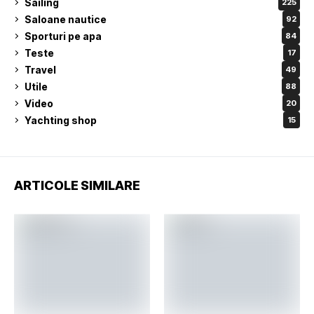
Sailing
225
Saloane nautice
92
Sporturi pe apa
84
Teste
17
Travel
49
Utile
88
Video
20
Yachting shop
15
ARTICOLE SIMILARE