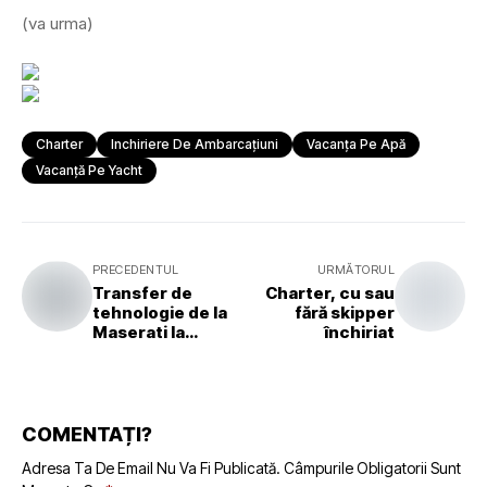
(va urma)
Charter
Inchiriere De Ambarcațiuni
Vacanța Pe Apă
Vacanță Pe Yacht
PRECEDENTUL
URMĂTORUL
Transfer de
Charter, cu sau
tehnologie de la
fără skipper
Maserati la
închiriat
trimaranul
Maserati Multi 70
COMENTAȚI?
Adresa Ta De Email Nu Va Fi Publicată.
Câmpurile Obligatorii Sunt