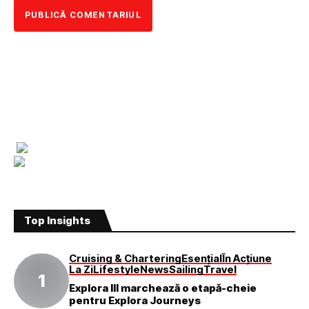
Top Insights
Cruising & Chartering
Esențial
În Acțiune
La Zi
Lifestyle
News
Sailing
Travel
Explora III marchează o etapă-cheie
pentru Explora Journeys