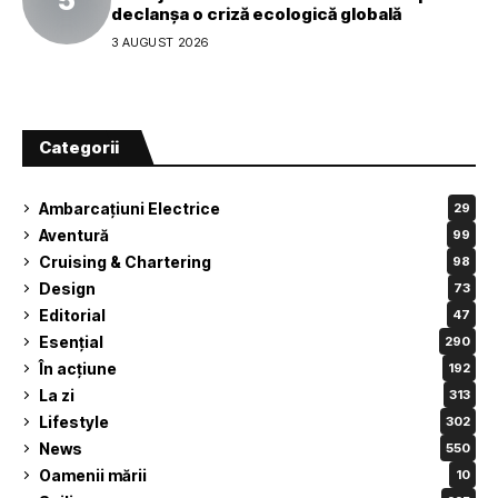
declanșa o criză ecologică globală
3 AUGUST 2026
Categorii
Ambarcațiuni Electrice
29
Aventură
99
Cruising & Chartering
98
Design
73
Editorial
47
Esențial
290
În acțiune
192
La zi
313
Lifestyle
302
News
550
Oamenii mării
10