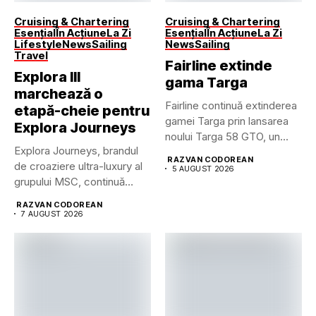
Cruising & Chartering
Cruising & Chartering
Esențial
În Acțiune
La Zi
Esențial
În Acțiune
La Zi
Lifestyle
News
Sailing
News
Sailing
Travel
Fairline extinde
Explora III
gama Targa
marchează o
Fairline continuă extinderea
etapă-cheie pentru
gamei Targa prin lansarea
Explora Journeys
noului Targa 58 GTO, un...
Explora Journeys, brandul
RAZVAN CODOREAN
de croaziere ultra-luxury al
5 AUGUST 2026
grupului MSC, continuă
dezvoltarea uneia...
RAZVAN CODOREAN
7 AUGUST 2026