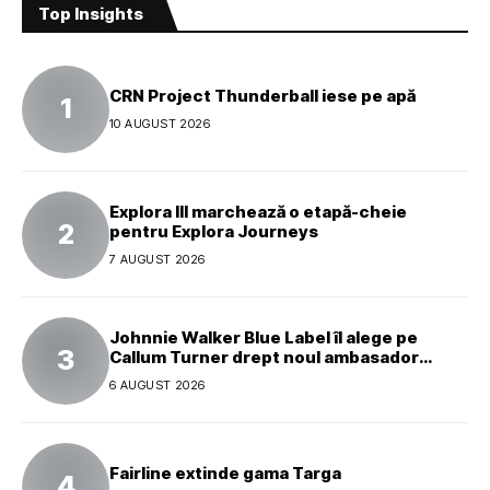
Top Insights
CRN Project Thunderball iese pe apă
10 AUGUST 2026
Explora III marchează o etapă-cheie
pentru Explora Journeys
7 AUGUST 2026
Johnnie Walker Blue Label îl alege pe
Callum Turner drept noul ambasador
global al mărcii
6 AUGUST 2026
Fairline extinde gama Targa