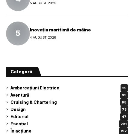
5 AUGUST 2026
Inovația maritimă de mâine
4 AUGUST 2026
Categorii
Ambarcațiuni Electrice
29
Aventură
99
Cruising & Chartering
98
Design
73
Editorial
47
Esențial
291
În acțiune
192