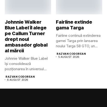
Johnnie Walker
Fairline extinde
Blue Label îl alege
gama Targa
pe Callum Turner
Fairline continuă extinderea
drept noul
gamei Targa prin lansarea
ambasador global
noului Targa 58 GTO, un...
al mărcii
RAZVAN CODOREAN
5 AUGUST 2026
Johnnie Walker Blue Label
își consolidează
poziționarea în universul
luxului contemporan prin...
RAZVAN CODOREAN
6 AUGUST 2026