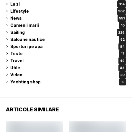
La zi
314
Lifestyle
302
News
551
Oamenii mării
10
Sailing
226
Saloane nautice
92
Sporturi pe apa
84
Teste
17
Travel
49
Utile
88
Video
20
Yachting shop
15
ARTICOLE SIMILARE