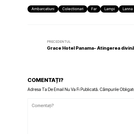
Ambarcatiuni
Colectionari
Far
Lampi
Lanna 
PRECEDENTUL
Grace Hotel Panama- Atingerea divin
COMENTAȚI?
Adresa Ta De Email Nu Va Fi Publicată.
Câmpurile Obligat