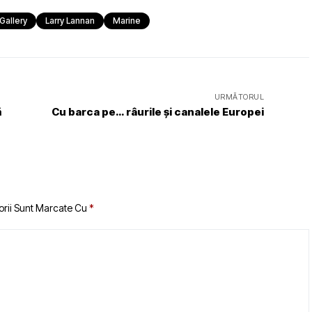
Gallery
Larry Lannan
Marine
URMĂTORUL
ă
Cu barca pe… râurile și canalele Europei
orii Sunt Marcate Cu
*