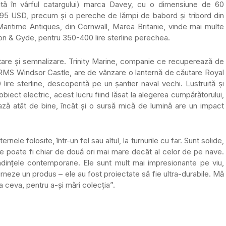
ată în vârful catargului) marca Davey, cu o dimensiune de 60
.295 USD, precum și o pereche de lămpi de babord și tribord din
Maritime Antiques, din Cornwall, Marea Britanie, vinde mai multe
on & Gyde, pentru 350-400 lire sterline perechea.
tare și semnalizare. Trinity Marine, companie ce recuperează de
RMS Windsor Castle, are de vânzare o lanternă de căutare Royal
 lire sterline, descoperită pe un şantier naval vechi. Lustruită şi
 obiect electric, acest lucru fiind lăsat la alegerea cumpărătorului,
ează atât de bine, încât și o sursă mică de lumină are un impact
ernele folosite, într-un fel sau altul, la turnurile cu far. Sunt solide,
te poate fi chiar de două ori mai mare decât al celor de pe nave.
tendințele contemporane. Ele sunt mult mai impresionante pe viu,
urneze un produs – ele au fost proiectate să fie ultra-durabile. Mă
 ceva, pentru a-și mări colecția”.