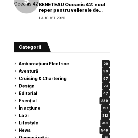
BENETEAU Oceanis 42: noul
reper pentru velierele de
croazieră de 40 de picioare
1 AUGUST 2026
Categorii
Ambarcațiuni Electrice
29
Aventură
99
Cruising & Chartering
97
Design
73
Editorial
47
Esențial
289
În acțiune
191
La zi
312
Lifestyle
301
News
549
Oamenii mării
10