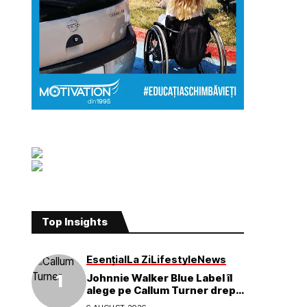
Top Insights
Esențial
La Zi
Lifestyle
News
Johnnie Walker Blue Label îl
alege pe Callum Turner drept
noul ambasador global al