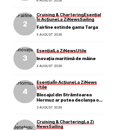
6 AUGUST 2026
mărcii
Cruising & Chartering
Esențial
În Acțiune
La Zi
News
Sailing
Fairline extinde gama Targa
5 AUGUST 2026
Esențial
La Zi
News
Utile
Inovația maritimă de mâine
4 AUGUST 2026
Esențial
În Acțiune
La Zi
News
Utile
Blocajul din Strâmtoarea
Hormuz ar putea declanșa o
criză ecologică globală
3 AUGUST 2026
Cruising & Chartering
La Zi
News
Sailing