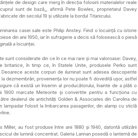
ințele de design care merg în direcția folosirii materialelor reale
i cuprul sunt de bază„, afirmă Pete Bowles, proprietarul Davey
ricate din secolul 19 și utilizate la bordul Titanicului.
uminarea casei sale este Philip Anstey. Fiind o locuință cu istorie
piese din anii 1950, iar în sufragerie a decis să folosească o piesă
inală a locuinței.
e sunt considerate din ce în ce mai rare și mai valoroase: Davey,
e britanice, în timp ce, în Statele Unite, produsele Perko sunt
ă. Deoarece aceste corpuri de iluminat sunt adesea descoperite
, la dezmembrări, proveniența lor nu poate fi dovedită ușor, astfel
asigure că există un însemn al producătorului, înainte de a plăti o
 1900 marcate Meteorite și convertite pentru a funcționa cu
e către dealerul de antichități Golden & Associates din Carolina de
n lampadar folosit la îmbarcarea pasagerilor, din alamp cu sticlă
rline.
Miller, au fost produse între anii 1880 și 1940, datorită utilizării
 fascicul de lumină concentrat. Galeria Lannan posedă o lanternă de