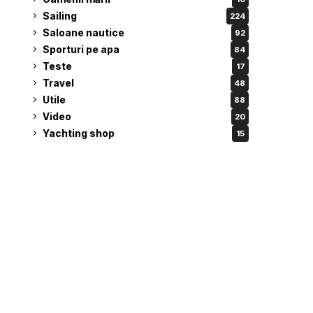
Sailing
224
Saloane nautice
92
Sporturi pe apa
84
Teste
17
Travel
48
Utile
88
Video
20
Yachting shop
15