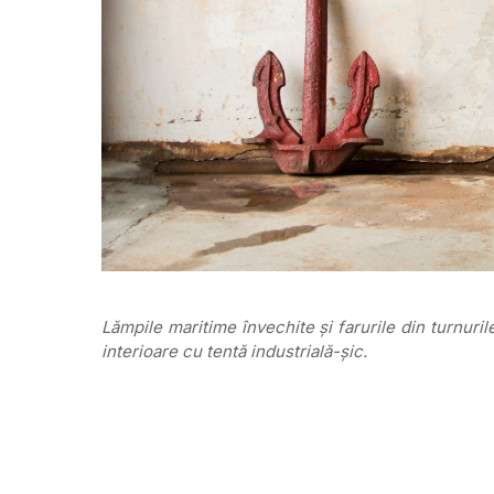
Lămpile maritime învechite și farurile din turnuril
interioare cu tentă industrială-șic.