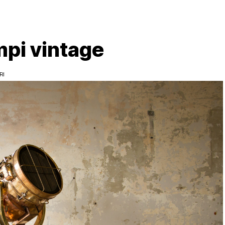
mpi vintage
RI