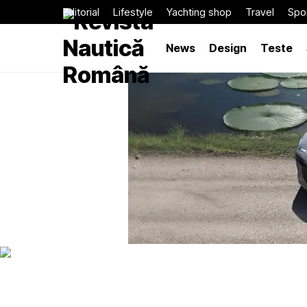
Editorial
Lifestyle
Yachting shop
Travel
Spor
News
Design
Teste