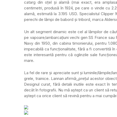
catarg din oțel și alamă (mai exact, era amplas
centimetri, produsă în 1924, pe care o vinde cu 2
alamă, estimată la 3.195 USD. Specialistul Clipper 
perechi de lămpi de babord și tribord, marca Alders
Un alt segment dinamic este cel al lămpilor de cău
pe vapoare/ambarcațiuni vechi gen SS France sau 
Navy din 1950, din cabina timonierului, pentru 1.080
impecabilă ca funcţionalitate, fără a fi convertită în
este interesantă pentru că oglinzile sale funcțion
mare.
La fel de rare și apreciate sunt și luminile/lămpile/lant
grele, trainice. Lannan afirmă;„prețul acestor obiec
Designul curat, fără detalii inutile este exact în 
decât în fotografii. Nu mă aștept ca un client să ret
aștept ca orice client să revină pentru a mai cumpăra