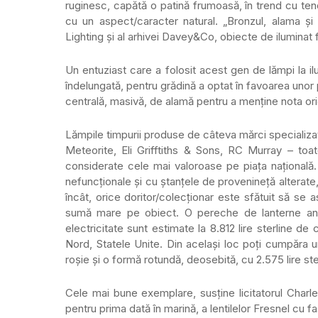
ruginesc, capătă o patină frumoasă, în trend cu tend
cu un aspect/caracter natural. „Bronzul, alama ș
Lighting și al arhivei Davey&Co, obiecte de iluminat fab
Un entuziast care a folosit acest gen de lămpi la il
îndelungată, pentru grădină a optat în favoarea unor 
centrală, masivă, de alamă pentru a menţine nota orig
Lămpile timpurii produse de câteva mărci specializat
Meteorite, Eli Grifftiths & Sons, RC Murray – toat
considerate cele mai valoroase pe piața național
nefuncționale şi cu ştanţele de provenineţă alterate
încât, orice doritor/colecționar este sfătuit să se 
sumă mare pe obiect. O pereche de lanterne anii
electricitate sunt estimate la 8.812 lire sterline d
Nord, Statele Unite. Din același loc poți cumpăra u
roșie și o formă rotundă, deosebită, cu 2.575 lire ste
Cele mai bune exemplare, susține licitatorul Charles 
pentru prima dată în marină, a lentilelor Fresnel cu