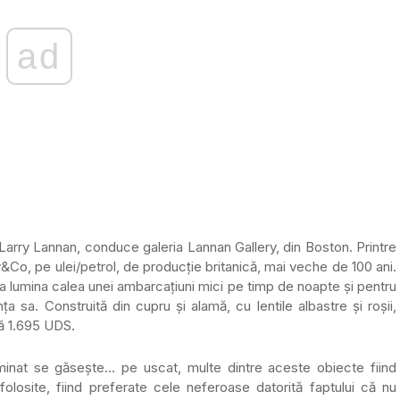
ad
 Larry Lannan, conduce galeria Lannan Gallery, din Boston. Printre
Co, pe ulei/petrol, de producție britanică, mai veche de 100 ani.
u a lumina calea unei ambarcațiuni mici pe timp de noapte și pentru
ța sa. Construită din cupru și alamă, cu lentile albastre și roșii,
tă 1.695 UDS.
luminat se găsește… pe uscat, multe dintre aceste obiecte fiind
 folosite, fiind preferate cele neferoase datorită faptului că nu