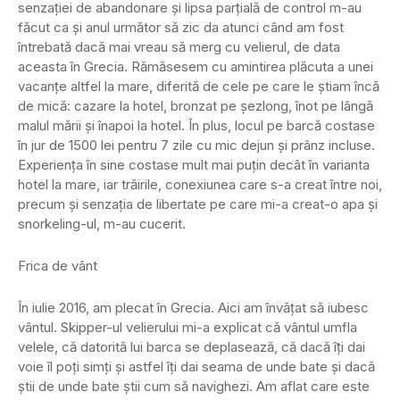
senzației de abandonare și lipsa parțială de control m-au
făcut ca și anul următor să zic da atunci când am fost
întrebată dacă mai vreau să merg cu velierul, de data
aceasta în Grecia. Rămăsesem cu amintirea plăcuta a unei
vacanțe altfel la mare, diferită de cele pe care le știam încă
de mică: cazare la hotel, bronzat pe șezlong, înot pe lângă
malul mării și înapoi la hotel. În plus, locul pe barcă costase
în jur de 1500 lei pentru 7 zile cu mic dejun și prânz incluse.
Experiența în sine costase mult mai puțin decât în varianta
hotel la mare, iar trăirile, conexiunea care s-a creat între noi,
precum și senzația de libertate pe care mi-a creat-o apa și
snorkeling-ul, m-au cucerit.
Frica de vânt
În iulie 2016, am plecat în Grecia. Aici am învățat să iubesc
vântul. Skipper-ul velierului mi-a explicat că vântul umfla
velele, că datorită lui barca se deplasează, că dacă îți dai
voie îl poți simți și astfel îți dai seama de unde bate și dacă
știi de unde bate știi cum să navighezi. Am aflat care este