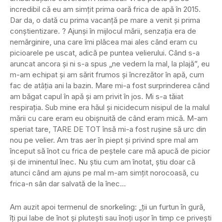
incredibil că eu am simțit prima oară frica de apă în 2015.
Dar da, o dată cu prima vacanță pe mare a venit și prima
conștientizare. ? Ajunși în mijlocul mării, senzația era de
nemărginire, una care îmi plăcea mai ales când eram cu
picioarele pe uscat, adică pe puntea velierului. Când s-a
aruncat ancora și ni s-a spus „ne vedem la mal, la plajă”, eu
m-am echipat și am sărit frumos și încrezător în apă, cum
fac de atâția ani la bazin. Mare mi-a fost surprinderea când
am băgat capul în apă și am privit în jos. Mi s-a tăiat
respirația. Sub mine era hăul și nicidecum nisipul de la malul
mării cu care eram eu obișnuită de când eram mică. M-am
speriat tare, TARE DE TOT însă mi-a fost rușine să urc din
nou pe velier. Am tras aer în piept și privind spre mal am
început să înot cu frica de peștele care mă apucă de picior
și de iminentul înec. Nu știu cum am înotat, știu doar că
atunci când am ajuns pe mal m-am simțit norocoasă, cu
frica-n sân dar salvată de la înec…
Am auzit apoi termenul de snorkeling: „ții un furtun în gură,
îți pui labe de înot și plutești sau înoți ușor în timp ce privești