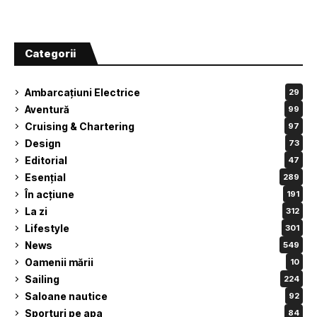
Categorii
Ambarcațiuni Electrice
29
Aventură
99
Cruising & Chartering
97
Design
73
Editorial
47
Esențial
289
În acțiune
191
La zi
312
Lifestyle
301
News
549
Oamenii mării
10
Sailing
224
Saloane nautice
92
Sporturi pe apa
84