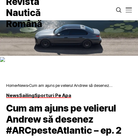
Home
News
Cum am ajuns pe velierul Andrew să desenez
#ARCpesteAtlantic – ep. 2
News
Sailing
Sporturi Pe Apa
Cum am ajuns pe velierul
Andrew să desenez
#ARCpesteAtlantic – ep. 2