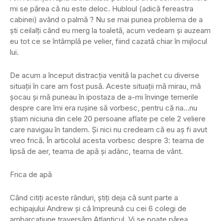
mi se părea că nu este deloc. Hubloul (adică fereastra
cabinei) având o palmă ? Nu se mai punea problema de a
ști ceilalți când eu merg la toaletă, acum vedeam și auzeam
eu tot ce se întâmplă pe velier, fiind cazată chiar în mijlocul
lui.
De acum a început distracția venită la pachet cu diverse
situații în care am fost pusă. Aceste situații mă mirau, mă
șocau și mă puneau în ipostaza de a-mi învinge temerile
despre care îmi era rușine să vorbesc, pentru că na…nu
știam niciuna din cele 20 persoane aflate pe cele 2 veliere
care navigau în tandem. Și nici nu credeam că eu aș fi avut
vreo frică. În articolul acesta vorbesc despre 3: teama de
lipsă de aer, teama de apă și adânc, teama de vânt.
Frica de apă
Când citiți aceste rânduri, știți deja că sunt parte a
echipajului Andrew și că împreună cu cei 6 colegi de
ambarcațiune traversăm Atlanticul. Vi se poate părea