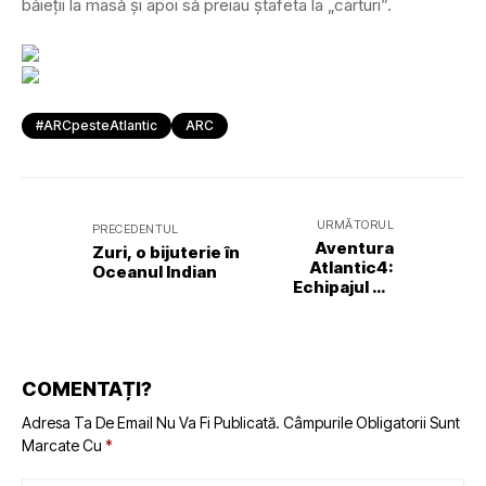
băieții la masă și apoi să preiau ștafeta la „carturi”.
#ARCpesteAtlantic
ARC
URMĂTORUL
PRECEDENTUL
Aventura
Zuri, o bijuterie în
Atlantic4:
Oceanul Indian
Echipajul de
acasă
COMENTAȚI?
Adresa Ta De Email Nu Va Fi Publicată.
Câmpurile Obligatorii Sunt
Marcate Cu
*