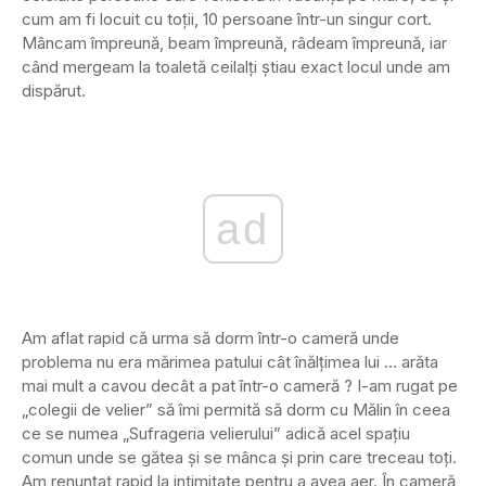
cum am fi locuit cu toții, 10 persoane într-un singur cort.
Mâncam împreună, beam împreună, râdeam împreună, iar
când mergeam la toaletă ceilalți știau exact locul unde am
dispărut.
ad
Am aflat rapid că urma să dorm într-o cameră unde
problema nu era mărimea patului cât înălțimea lui … arăta
mai mult a cavou decât a pat într-o cameră ? I-am rugat pe
„colegii de velier” să îmi permită să dorm cu Mălin în ceea
ce se numea „Sufrageria velierului” adică acel spațiu
comun unde se gătea și se mânca și prin care treceau toți.
Am renunțat rapid la intimitate pentru a avea aer. În cameră