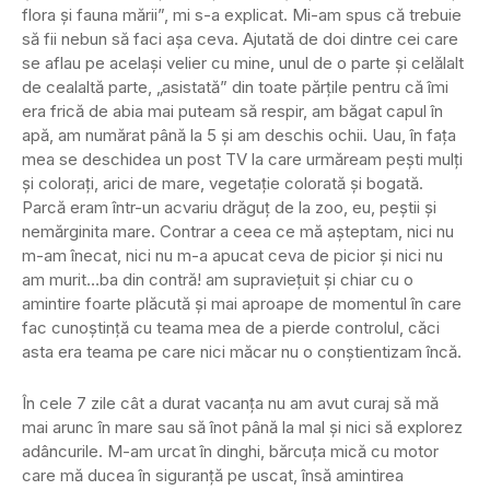
flora și fauna mării”, mi s-a explicat. Mi-am spus că trebuie
să fii nebun să faci așa ceva. Ajutată de doi dintre cei care
se aflau pe același velier cu mine, unul de o parte și celălalt
de cealaltă parte, „asistată” din toate părțile pentru că îmi
era frică de abia mai puteam să respir, am băgat capul în
apă, am numărat până la 5 și am deschis ochii. Uau, în fața
mea se deschidea un post TV la care urmăream pești mulți
și colorați, arici de mare, vegetație colorată și bogată.
Parcă eram într-un acvariu drăguț de la zoo, eu, peștii și
nemărginita mare. Contrar a ceea ce mă așteptam, nici nu
m-am înecat, nici nu m-a apucat ceva de picior și nici nu
am murit…ba din contră! am supraviețuit și chiar cu o
amintire foarte plăcută și mai aproape de momentul în care
fac cunoștință cu teama mea de a pierde controlul, căci
asta era teama pe care nici măcar nu o conștientizam încă.
În cele 7 zile cât a durat vacanța nu am avut curaj să mă
mai arunc în mare sau să înot până la mal și nici să explorez
adâncurile. M-am urcat în dinghi, bărcuța mică cu motor
care mă ducea în siguranță pe uscat, însă amintirea