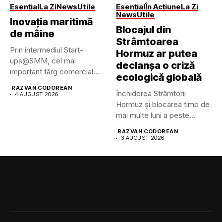
Esențial
La Zi
News
Utile
Esențial
În Acțiune
La Zi
News
Utile
Inovația maritimă
Blocajul din
de mâine
Strâmtoarea
Prin intermediul Start-
Hormuz ar putea
ups@SMM, cel mai
declanșa o criză
important târg comercial
ecologică globală
maritim din lume pune...
RAZVAN CODOREAN
Închiderea Strâmtorii
4 AUGUST 2026
Hormuz și blocarea timp de
mai multe luni a peste...
RAZVAN CODOREAN
3 AUGUST 2026