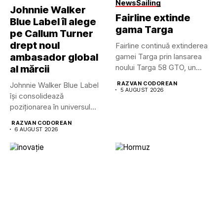
News
Sailing
Johnnie Walker
Fairline extinde
Blue Label îl alege
gama Targa
pe Callum Turner
drept noul
Fairline continuă extinderea
ambasador global
gamei Targa prin lansarea
noului Targa 58 GTO, un...
al mărcii
RAZVAN CODOREAN
Johnnie Walker Blue Label
5 AUGUST 2026
își consolidează
poziționarea în universul
luxului contemporan prin...
RAZVAN CODOREAN
6 AUGUST 2026