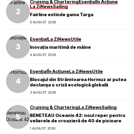
Cruising & Chartering
Esențial
În Acțiune
La Zi
News
Sailing
Fairline extinde gama Targa
5 AUGUST 2026
Esențial
La Zi
News
Utile
Inovația maritimă de mâine
4 AUGUST 2026
Esențial
În Acțiune
La Zi
News
Utile
Blocajul din Strâmtoarea Hormuz ar putea
declanșa o criză ecologică globală
3 AUGUST 2026
Cruising & Chartering
La Zi
News
Sailing
BENETEAU Oceanis 42: noul reper pentru
velierele de croazieră de 40 de picioare
1 AUGUST 2026