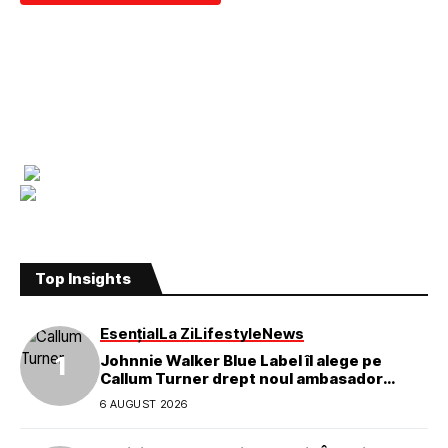
Top Insights
Esențial
La Zi
Lifestyle
News
Johnnie Walker Blue Label îl alege pe
Callum Turner drept noul ambasador
global al mărcii
6 AUGUST 2026