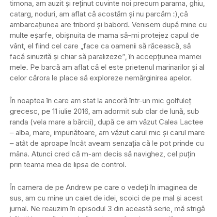
timona, am auzit și reținut cuvinte noi precum parama, ghiu,
catarg, noduri, am aflat că acostăm și nu parcăm :),că
ambarcațiunea are tribord și babord. Venisem după mine cu
multe eșarfe, obișnuita de mama să-mi protejez capul de
vânt, el fiind cel care „face ca oamenii să răcească, să
facă sinuzită și chiar să paralizeze”, în accepțiunea mamei
mele. Pe barcă am aflat că el este prietenul marinarilor și al
celor cărora le place să exploreze nemărginirea apelor.
În noaptea în care am stat la ancoră într-un mic golfuleț
grecesc, pe 11 iulie 2016, am adormit sub clar de lună, sub
randa (vela mare a bărcii), după ce am văzut Calea Lactee
– alba, mare, impunătoare, am văzut carul mic și carul mare
– atât de aproape încât aveam senzația că le pot prinde cu
mâna. Atunci cred că m-am decis să navighez, cel puțin
prin teama mea de lipsa de control.
În camera de pe Andrew pe care o vedeți în imaginea de
sus, am cu mine un caiet de idei, scoici de pe mal și acest
jurnal. Ne reauzim în episodul 3 din această serie, mă strigă