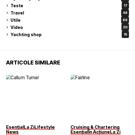
Teste
17
Travel
48
Utile
88
Video
20
Yachting shop
15
ARTICOLE SIMILARE
Esențial
La Zi
Lifestyle
Cruising & Chartering
News
Esențial
În Acțiune
La Zi