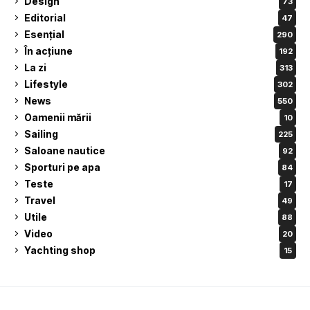
Design
73
Editorial
47
Esențial
290
În acțiune
192
La zi
313
Lifestyle
302
News
550
Oamenii mării
10
Sailing
225
Saloane nautice
92
Sporturi pe apa
84
Teste
17
Travel
49
Utile
88
Video
20
Yachting shop
15