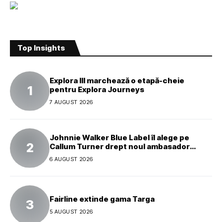
Top Insights
Explora III marchează o etapă-cheie
pentru Explora Journeys
7 AUGUST 2026
Johnnie Walker Blue Label îl alege pe
Callum Turner drept noul ambasador
global al mărcii
6 AUGUST 2026
Fairline extinde gama Targa
5 AUGUST 2026