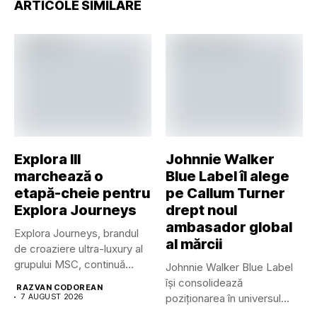
ARTICOLE SIMILARE
Explora III
Johnnie Walker
marchează o
Blue Label îl alege
etapă-cheie pentru
pe Callum Turner
Explora Journeys
drept noul
ambasador global
Explora Journeys, brandul
al mărcii
de croaziere ultra-luxury al
grupului MSC, continuă
Johnnie Walker Blue Label
dezvoltarea uneia...
își consolidează
RAZVAN CODOREAN
7 AUGUST 2026
poziționarea în universul
luxului contemporan prin...