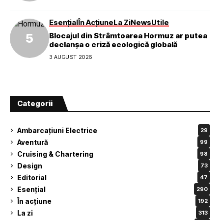
Esențial
În Acțiune
La Zi
News
Utile
Blocajul din Strâmtoarea Hormuz ar putea
declanșa o criză ecologică globală
3 AUGUST 2026
Categorii
Ambarcațiuni Electrice
29
Aventură
99
Cruising & Chartering
98
Design
73
Editorial
47
Esențial
290
În acțiune
192
La zi
313