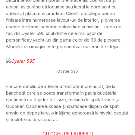
Stitul interior contemporan oferă același confort ca și
acasă, asigurând că locuirea sau lucrul la bord sunt cu
adevărat plăcute și practice. Clienții pot alege pentru
finisare între numeroase layout-uri de interior, și diverse
esențe de lemn, scheme coloristice și finisări – ceea ce
fac din Oyster 595 unul dintre cele mai ușor de
personificay yacht-uri din gama celor de 60 de picioare.
Modelul din imagini este personalizat cu lemn de stejar.
Oyster 595
Fiecare detaliu de interior a fost atent prelucrat, de la
banchetă care se poate transforma în pat la bucătăria
spațioasă cu frigider full-size, mașină de spălat vase și
Quooker. Cabinele luxoase și spațioase dispun de spații
ample de depozitare, o înâlțime generoasă la nivelul capului
și toalete cu duș separat.
CU OCHII PE LAUREAȚI