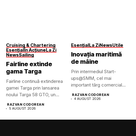
Cruising & Chartering
Esențial
La Zi
News
Utile
Esențial
În Acțiune
La Zi
Inovația maritimă
News
Sailing
de mâine
Fairline extinde
gama Targa
Prin intermediul Start-
ups@SMM, cel mai
Fairline continuă extinderea
important târg comercial
gamei Targa prin lansarea
maritim din lume pune...
noului Targa 58 GTO, un...
RAZVAN CODOREAN
4 AUGUST 2026
RAZVAN CODOREAN
5 AUGUST 2026