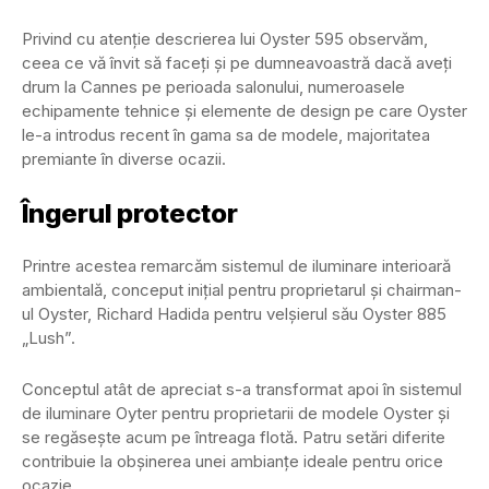
Privind cu atenție descrierea lui Oyster 595 observăm,
ceea ce vă învit să faceți și pe dumneavoastră dacă aveți
drum la Cannes pe perioada salonului, numeroasele
echipamente tehnice și elemente de design pe care Oyster
le-a introdus recent în gama sa de modele, majoritatea
premiante în diverse ocazii.
Îngerul protector
Printre acestea remarcăm sistemul de iluminare interioară
ambientală, conceput inițial pentru proprietarul și chairman-
ul Oyster, Richard Hadida pentru velșierul său Oyster 885
„Lush”.
Conceptul atât de apreciat s-a transformat apoi în sistemul
de iluminare Oyter pentru proprietarii de modele Oyster și
se regăsește acum pe întreaga flotă. Patru setări diferite
contribuie la obșinerea unei ambianțe ideale pentru orice
ocazie.