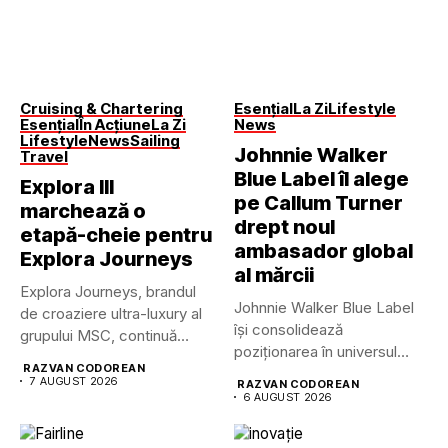
Cruising & Chartering
Esențial
La Zi
Lifestyle
Esențial
În Acțiune
La Zi
News
Lifestyle
News
Sailing
Johnnie Walker
Travel
Blue Label îl alege
Explora III
pe Callum Turner
marchează o
drept noul
etapă-cheie pentru
ambasador global
Explora Journeys
al mărcii
Explora Journeys, brandul
Johnnie Walker Blue Label
de croaziere ultra-luxury al
își consolidează
grupului MSC, continuă
poziționarea în universul
dezvoltarea uneia...
RAZVAN CODOREAN
luxului contemporan prin...
7 AUGUST 2026
RAZVAN CODOREAN
6 AUGUST 2026