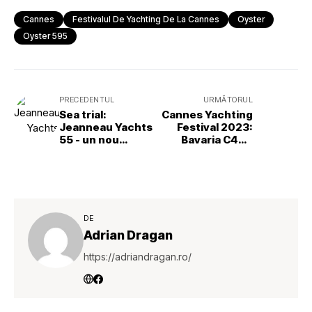
Cannes
Festivalul De Yachting De La Cannes
Oyster
Oyster 595
PRECEDENTUL
URMĂTORUL
Sea trial:
Cannes Yachting
Jeanneau Yachts
Festival 2023:
55 - un nou
Bavaria C46 –
concept în
premieră
rarefiata lume a
mondială
yachturilor
pentru
proprietari
DE
Adrian Dragan
https://adriandragan.ro/