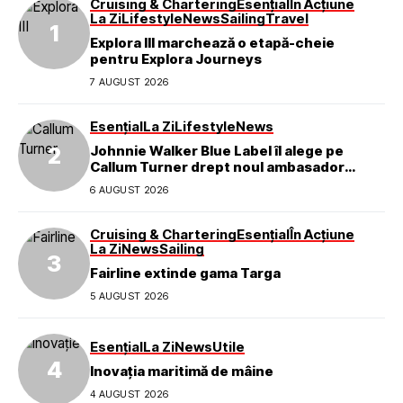
Cruising & Chartering
Esențial
În Acțiune
La Zi
Lifestyle
News
Sailing
Travel
Explora III marchează o etapă-cheie
pentru Explora Journeys
7 AUGUST 2026
Esențial
La Zi
Lifestyle
News
Johnnie Walker Blue Label îl alege pe
Callum Turner drept noul ambasador
global al mărcii
6 AUGUST 2026
Cruising & Chartering
Esențial
În Acțiune
La Zi
News
Sailing
Fairline extinde gama Targa
5 AUGUST 2026
Esențial
La Zi
News
Utile
Inovația maritimă de mâine
4 AUGUST 2026