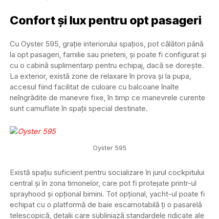
Confort și lux pentru opt pasageri
Cu Oyster 595, grație interiorului spațios, pot călători până
la opt pasageri, familie sau prieteni, și poate fi configurat și
cu o cabină suplimentarp pentru echipaj, dacă se dorește.
La exterior, există zone de relaxare în prova și la pupa,
accesul fiind facilitat de culoare cu balcoane înalte
neîngrădite de manevre fixe, în timp ce manevrele curente
sunt camuflate în spații special destinate.
Oyster 595
Există spațiu suficient pentru socializare în jurul cockpitului
central și în zona timonelor, care pot fi protejate printr-ul
sprayhood și opțional bimini. Tot opțional, yacht-ul poate fi
echipat cu o platformă de baie escamotabilă ți o pasarelă
telescopică, detalii care subliniază standardele ridicate ale