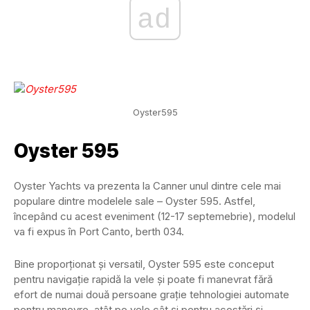
ad
Oyster595
Oyster 595
Oyster Yachts va prezenta la Canner unul dintre cele mai
populare dintre modelele sale – Oyster 595. Astfel,
începând cu acest eveniment (12-17 septemebrie), modelul
va fi expus în Port Canto, berth 034.
Bine proporționat și versatil, Oyster 595 este conceput
pentru navigație rapidă la vele și poate fi manevrat fără
efort de numai două persoane grație tehnologiei automate
pentru manevre, atât pe vele cât și pentru acostări și