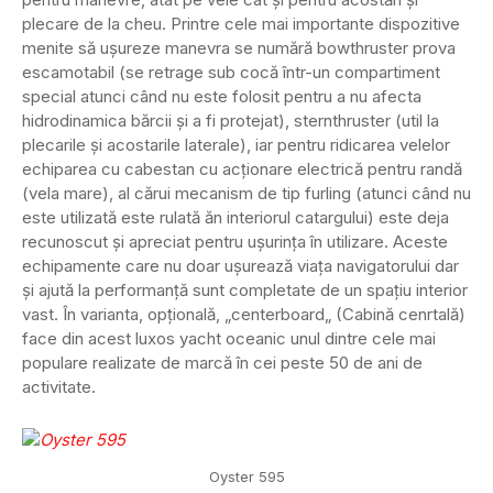
plecare de la cheu. Printre cele mai importante dispozitive
menite să ușureze manevra se numără bowthruster prova
escamotabil (se retrage sub cocă într-un compartiment
special atunci când nu este folosit pentru a nu afecta
hidrodinamica bărcii și a fi protejat), sternthruster (util la
plecarile și acostarile laterale), iar pentru ridicarea velelor
echiparea cu cabestan cu acționare electrică pentru randă
(vela mare), al cărui mecanism de tip furling (atunci când nu
este utilizată este rulată ăn interiorul catargului) este deja
recunoscut și apreciat pentru ușurința în utilizare. Aceste
echipamente care nu doar ușurează viața navigatorului dar
și ajută la performanță sunt completate de un spațiu interior
vast. În varianta, opțională, „centerboard„ (Cabină cenrtală)
face din acest luxos yacht oceanic unul dintre cele mai
populare realizate de marcă în cei peste 50 de ani de
activitate.
Oyster 595