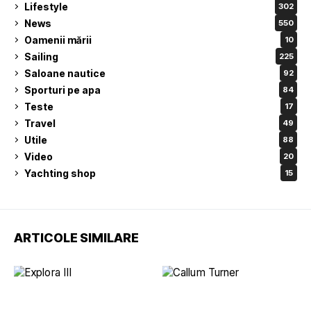
Lifestyle
302
News
550
Oamenii mării
10
Sailing
225
Saloane nautice
92
Sporturi pe apa
84
Teste
17
Travel
49
Utile
88
Video
20
Yachting shop
15
ARTICOLE SIMILARE