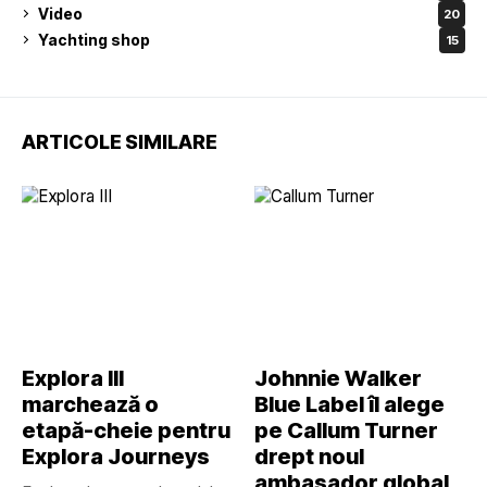
Video
20
Yachting shop
15
ARTICOLE SIMILARE
Explora III
Johnnie Walker
marchează o
Blue Label îl alege
etapă-cheie pentru
pe Callum Turner
Explora Journeys
drept noul
ambasador global