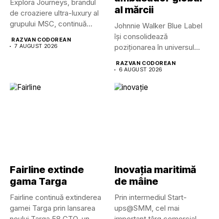
Explora Journeys, brandul
al mărcii
de croaziere ultra-luxury al
grupului MSC, continuă
Johnnie Walker Blue Label
dezvoltarea uneia...
își consolidează
RAZVAN CODOREAN
7 AUGUST 2026
poziționarea în universul
luxului contemporan prin...
RAZVAN CODOREAN
6 AUGUST 2026
Fairline extinde
Inovația maritimă
gama Targa
de mâine
Fairline continuă extinderea
Prin intermediul Start-
gamei Targa prin lansarea
ups@SMM, cel mai
noului Targa 58 GTO, un...
important târg comercial