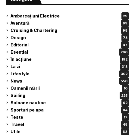
Ambarcațiuni Electrice
29
Aventură
99
Cruising & Chartering
98
Design
73
Editorial
47
Esențial
290
În acțiune
192
La zi
313
Lifestyle
302
News
550
Oamenii mării
10
Sailing
225
Saloane nautice
92
Sporturi pe apa
84
Teste
17
Travel
49
Utile
88