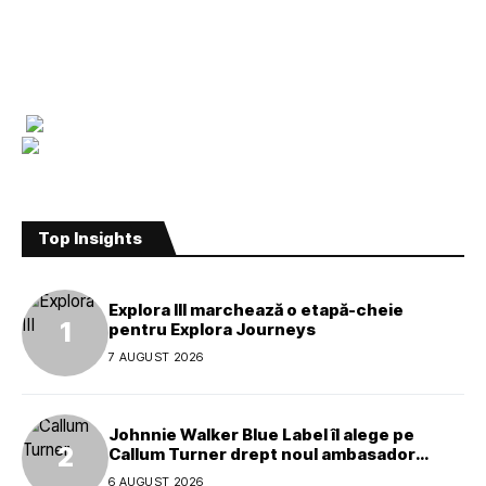
Top Insights
Explora III marchează o etapă-cheie
pentru Explora Journeys
7 AUGUST 2026
Johnnie Walker Blue Label îl alege pe
Callum Turner drept noul ambasador
global al mărcii
6 AUGUST 2026