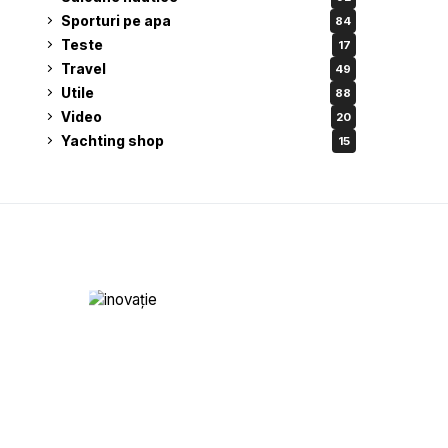
Sporturi pe apa
84
Teste
17
Travel
49
Utile
88
Video
20
Yachting shop
15