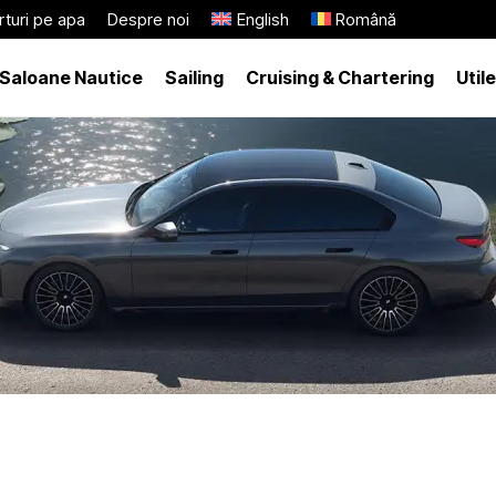
turi pe apa
Despre noi
English
Română
Saloane Nautice
Sailing
Cruising & Chartering
Utile