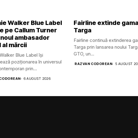
ie Walker Blue Label
Fairline extinde gam
ge pe Callum Turner
Targa
 noul ambasador
Fairline continuă extinderea g
 al mărcii
Targa prin lansarea noului Tar
GTO, un...
Walker Blue Label își
ează poziționarea în universul
RAZVAN CODOREAN
5 AUGUST 2
contemporan prin...
 CODOREAN
6 AUGUST 2026