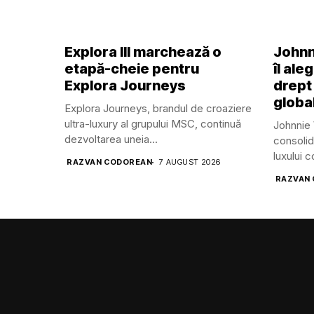
Explora III marchează o
Johnn
etapă-cheie pentru
îl ale
Explora Journeys
drept
global
Explora Journeys, brandul de croaziere
ultra-luxury al grupului MSC, continuă
Johnnie 
dezvoltarea uneia...
consolid
luxului 
RAZVAN CODOREAN
7 AUGUST 2026
RAZVAN