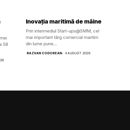
a
Inovația maritimă de mâine
Prin intermediul Start-ups@SMM, cel
mai important târg comercial maritim
amei
din lume pune...
ga 58
RAZVAN CODOREAN
4 AUGUST 2026
026