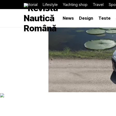
Editorial
Lifestyle
Yachting shop
Travel
Spor
News
Design
Teste