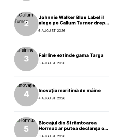
Johnnie Walker Blue Label îl
alege pe Callum Turner drept
noul ambasador global al
6 AUGUST 2026
mărcii
Fairline extinde gama Targa
5 AUGUST 2026
Inovația maritimă de mâine
4 AUGUST 2026
Blocajul din Strâmtoarea
Hormuz ar putea declanșa o
criză ecologică globală
3 AUGUST 2026