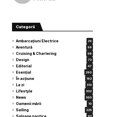
Categorii
Ambarcațiuni Electrice
29
Aventură
99
Cruising & Chartering
98
Design
73
Editorial
47
Esențial
290
În acțiune
192
La zi
313
Lifestyle
302
News
550
Oamenii mării
10
Sailing
225
Saloane nautice
92